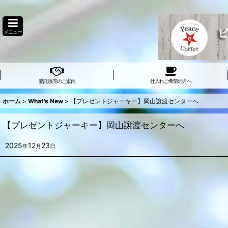
メニュー
委託販売のご案内
仕入れご希望の方へ
ホーム
>
What's New
>
【プレゼントジャーキー】岡山譲渡センターへ
【プレゼントジャーキー】岡山譲渡センターへ
2025
12
23
年
月
日