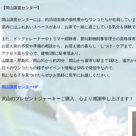
【岡山譲渡センター】
岡山譲渡センターには、約15頭前後の個性豊かなワンコたちが在籍してい
室内にはふれあいスペースがあり、お家で一緒に過ごしている気分を体験で
また、ドッグトレーナーやトリマー経験者、愛玩動物飼養管理士の資格保有
お迎え前の不安や準備の相談から、お迎え後の暮らし・しつけ・ケアまで、
アクセス面も安心で、建物1階に駐車場あり。
山陽道・早島IC／岡山ICから約20分、岡山から最寄り駅まで1駅と、遠方
日々のワンコたちの様子やイベント情報はSNSで発信中なので、
気になる子を見つけたらぜひお気軽に見学にお越しください。
岡山譲渡センターHP
沢山のプレゼントジャーキーご購入、心より感謝申し上げます！