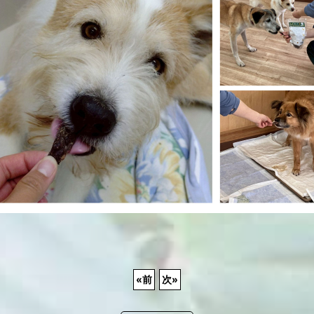
«
前
次
»