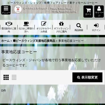
ピースウィンズ・ショップ：有機フェアトレード東ティモールコーヒー
メニュー
マイペー
カート
ジ
委託販売のご案
仕入れご希望の
オリジナルラベ
ギフトラッピン
商品検索
ログイン
内
方へ
ル作成
グのご案内
ホーム
>
🟫ピースウィンズ支援地応援商品
>
事業地応援コーヒー
事業地応援コーヒー
ピースウィンズ・ジャパンが各地で行う事業地を応援していただけ
るコーヒーです。
表示順変更
閉じる
0
件
表示数
: