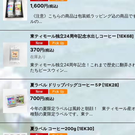
1,600
円
(税込)
《注意》こちらの商品は包装紙ラッピング込の商品で
ルの…
東ティモール独立24周年記念水出しコーヒー
[
1EK68
]
370
円
(税込)
在庫あり
東ティモール独立24周年記念！これまで歴史に翻弄され
たちピースウィン…
夏ラベル ドリップバッグコーヒー５P
[
1EK28
]
700
円
(税込)
今年の夏限定ラベルは風鈴と朝顔！ 東ティモール産
種類の夏限定ラベルです。東テ…
夏ラベル コーヒー200g
[
1EK30
]