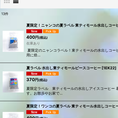
13
件
表示数
:
夏限定！ニャンコの夏ラベル 東ティモール水出しコー
在庫あり
400
円
(税込)
在庫あり
並び順
:
夏限定のニャンコラベル！東ティモールの水出しコー
用に焙…
夏ラベル 水出し東ティモールピースコーヒー
[
1EK22
]
370
円
(税込)
夏限定ラベル 東ティモールの水出しアイスコーヒー 
す。お散歩やお家で…
夏限定！ワンコの夏ラベル 東ティモール水出しコーヒ