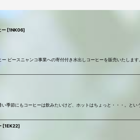
ヒー
[
1NK06
]
ヒー ピースニャンコ事業への寄付付き水出しコーヒーを販売いたします
絞り込む
暑い季節にもコーヒーは飲みたいけど、ホットはちょっと・・・。とい
ー
[
1EK22
]