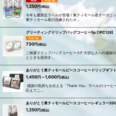
1,250
円
(税込)
今年も夏限定ラベルが登場！東ティモール産オーガニ
東ティモール産の洗練されたオ…
グリーティングドリップバッグコーヒー5p
[
1PC128
]
730
円
(税込)
ご挨拶ドリップバッグコーヒー５P 大切な人への感謝
とときを提供す…
ありがとう東ティモールピースコーヒードリップギフ
1,450
～1,600
円
円
(税込)
感謝の気持ちを伝える「Thank You」ラベルの
応えてこ…
ありがとう東ティモールピースコーヒーレギュラー200
1,250
円
(税込)