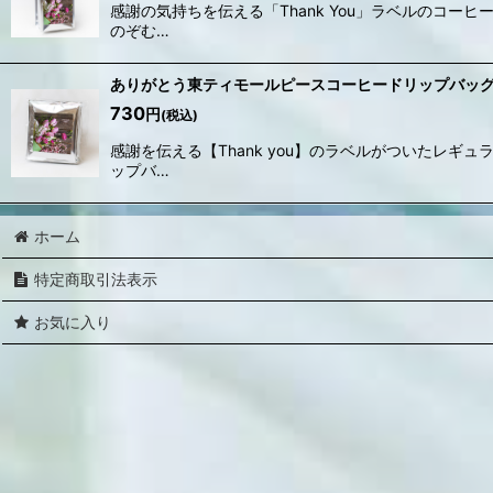
感謝の気持ちを伝える「Thank You」ラベルのコ
のぞむ…
ありがとう東ティモールピースコーヒードリップバッグ
730
円
(税込)
感謝を伝える【Thank you】のラベルがついたレ
ップバ…
ホーム
特定商取引法表示
お気に入り