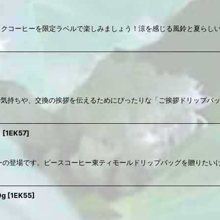
ックコーヒーを限定ラベルで楽しみましょう！涼を感じる風鈴と夏らしい
の気持ちや、交換の挨拶を伝えるためにぴったりな「ご挨拶ドリップバッ
ト
[
1EK57
]
コーヒーの登場です。ピースコーヒー東ティモールドリップバッグを贈りた
g
[
1EK55
]