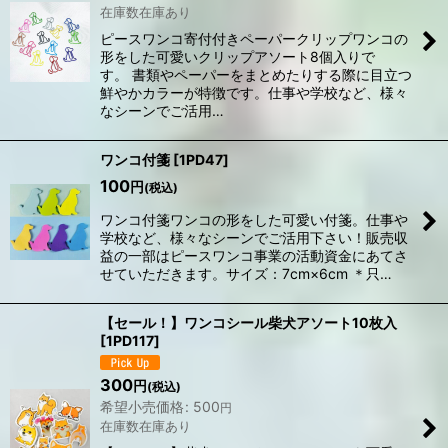
在庫数在庫あり
ピースワンコ寄付付きペーパークリップワンコの
形をした可愛いクリップアソート8個入りで
す。 書類やペーパーをまとめたりする際に目立つ
鮮やかカラーが特徴です。仕事や学校など、様々
なシーンでご活用…
ワンコ付箋
[
1PD47
]
100
円
(税込)
ワンコ付箋ワンコの形をした可愛い付箋。仕事や
学校など、様々なシーンでご活用下さい！販売収
益の一部はピースワンコ事業の活動資金にあてさ
せていただきます。サイズ：7cm×6cm ＊只…
【セール！】ワンコシール柴犬アソート10枚入
[
1PD117
]
300
円
(税込)
希望小売価格
:
500
円
在庫数在庫あり