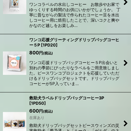
ワンコラベルの水出しコーヒー お散歩やお家で
ゆっくりする時間のお供にいかがでしょうか。 丁
寧に昔ながらの製法で作られたコーヒー豆を水出
しコーヒー用に焙煎したことで、深いコクと爽や
かなのど越しをお楽しみ…
ワンコ応援グリーティングドリップバッグコーヒ
ー５P
[
1PD20
]
800
円
(税込)
ワンコ応援ドリップバッグコーヒー５P出会いと
別れの季節にぴったりなラベルをご用意致しまし
た。ピースワンコプロジェクトを応援していただ
けるドリップバッグセットです。ドリップバッグ
コーヒーが5P入っていま…
救助犬ラベルドリップバッグコーヒー3P
[
1PD50
]
600
円
(税込)
在庫あり
救助犬ドリップバッグセットピースウィンズの災
害救助犬「夢乃丞」と「ルーク」「ゼルダ」の３