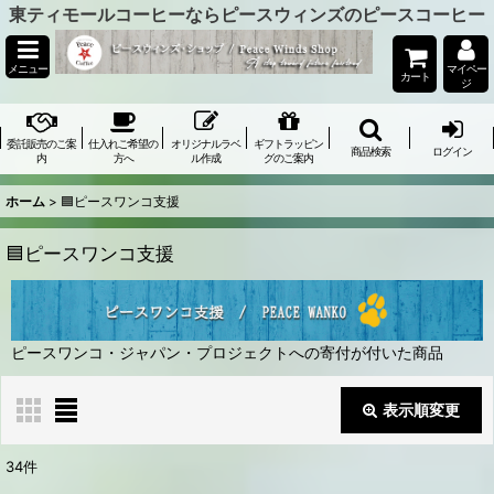
東ティモールコーヒーならピースウィンズのピースコーヒー
メニュー
マイペー
カート
ジ
委託販売のご案
仕入れご希望の
オリジナルラベ
ギフトラッピン
商品検索
ログイン
内
方へ
ル作成
グのご案内
ホーム
>
🟦ピースワンコ支援
🟦ピースワンコ支援
ピースワンコ・ジャパン・プロジェクトへの寄付が付いた商品
表示順変更
閉じる
34
件