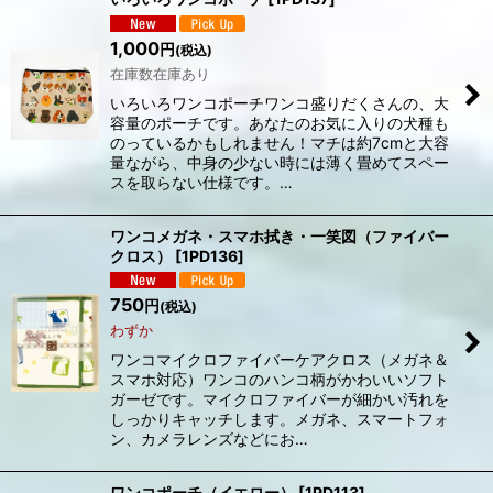
1,000
円
(税込)
在庫数在庫あり
いろいろワンコポーチワンコ盛りだくさんの、大
容量のポーチです。あなたのお気に入りの犬種も
のっているかもしれません！マチは約7cmと大容
量ながら、中身の少ない時には薄く畳めてスペー
スを取らない仕様です。…
ワンコメガネ・スマホ拭き・一笑図（ファイバー
クロス）
[
1PD136
]
750
円
(税込)
わずか
ワンコマイクロファイバーケアクロス（メガネ＆
スマホ対応）ワンコのハンコ柄がかわいいソフト
ガーゼです。マイクロファイバーが細かい汚れを
しっかりキャッチします。メガネ、スマートフォ
ン、カメラレンズなどにお…
ワンコポーチ（イエロー）
[
1PD113
]