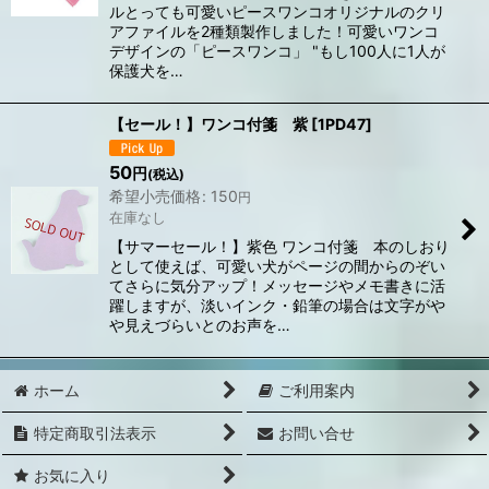
ルとっても可愛いピースワンコオリジナルのクリ
アファイルを2種類製作しました！可愛いワンコ
デザインの「ピースワンコ」 "もし100人に1人が
保護犬を…
【セール！】ワンコ付箋 紫
[
1PD47
]
50
円
(税込)
希望小売価格
:
150
円
在庫なし
【サマーセール！】紫色 ワンコ付箋 本のしおり
として使えば、可愛い犬がページの間からのぞい
てさらに気分アップ！メッセージやメモ書きに活
躍しますが、淡いインク・鉛筆の場合は文字がや
や見えづらいとのお声を…
ホーム
ご利用案内
特定商取引法表示
お問い合せ
お気に入り