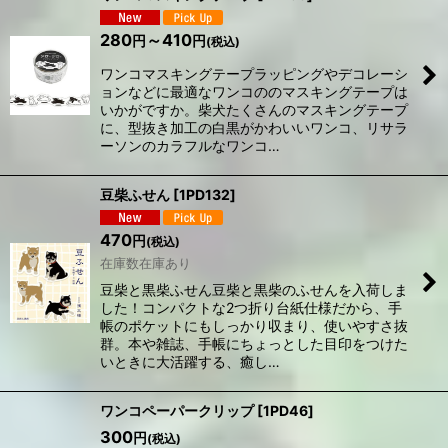
280
～410
円
円
(税込)
ワンコマスキングテープラッピングやデコレーシ
ョンなどに最適なワンコののマスキングテープは
いかがですか。柴犬たくさんのマスキングテープ
に、型抜き加工の白黒がかわいいワンコ、リサラ
ーソンのカラフルなワンコ…
豆柴ふせん
[
1PD132
]
470
円
(税込)
在庫数在庫あり
豆柴と黒柴ふせん豆柴と黒柴のふせんを入荷しま
した！コンパクトな2つ折り台紙仕様だから、手
帳のポケットにもしっかり収まり、使いやすさ抜
群。本や雑誌、手帳にちょっとした目印をつけた
いときに大活躍する、癒し…
ワンコペーパークリップ
[
1PD46
]
300
円
(税込)