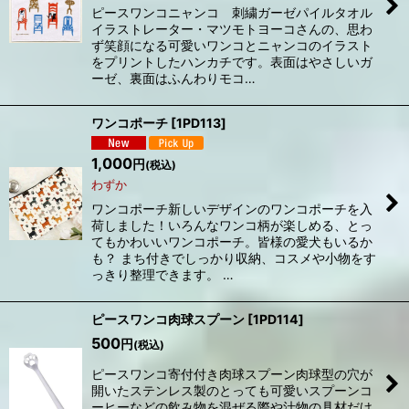
ピースワンコニャンコ 刺繍ガーゼパイルタオル
イラストレーター・マツモトヨーコさんの、思わ
ず笑顔になる可愛いワンコとニャンコのイラスト
をプリントしたハンカチです。表面はやさしいガ
ーゼ、裏面はふんわりモコ…
ワンコポーチ
[
1PD113
]
1,000
円
(税込)
わずか
ワンコポーチ新しいデザインのワンコポーチを入
荷しました！いろんなワンコ柄が楽しめる、とっ
てもかわいいワンコポーチ。皆様の愛犬もいるか
も？ まち付きでしっかり収納、コスメや小物をす
っきり整理できます。 …
ピースワンコ肉球スプーン
[
1PD114
]
500
円
(税込)
ピースワンコ寄付付き肉球スプーン肉球型の穴が
開いたステンレス製のとっても可愛いスプーンコ
ーヒーなどの飲み物を混ぜる際や汁物の具材だけ