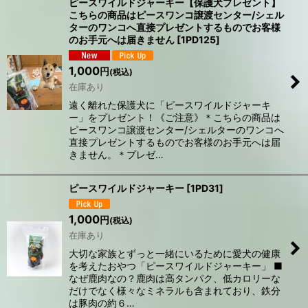
ピースワイルドジャーキー【保護犬プレゼント】
こちらの商品はピースワンコ譲渡センター/シェル
ターのワンコへ直接プレゼントするものでお客様
のお手元へは届きません
[
1PD125
]
1,000
円
(税込)
在庫あり
​遠く離れた保護犬に「ピースワイルドジャーキ
ー」をプレゼント！《ご注意》＊こちらの商品は
ピースワンコ譲渡センター/シェルターのワンコへ
直接プレゼントするものでお客様のお手元へは届
きません。​＊​プレゼ…
ピースワイルドジャーキー
[
1PD31
]
1,000
円
(税込)
在庫あり
大切な家族とずっと一緒にいるために愛犬の健康
を考えたおやつ「ピースワイルドジャーキー」 ■
なぜ鹿肉なの？鹿肉は高タンパク、低カロリーな
だけでなく様々なミネラルも含まれており、鉄分
は豚肉の約６…