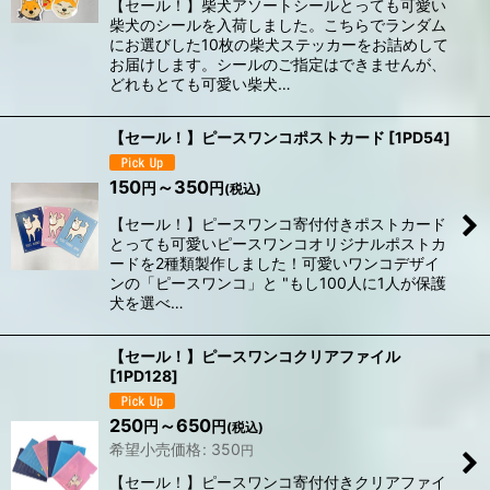
【セール！】柴犬アソートシールとっても可愛い
柴犬のシールを入荷しました。こちらでランダム
にお選びした10枚の柴犬ステッカーをお詰めして
お届けします。シールのご指定はできませんが、
どれもとても可愛い柴犬…
【セール！】ピースワンコポストカード
[
1PD54
]
150
～350
円
円
(税込)
【セール！】ピースワンコ寄付付きポストカード
とっても可愛いピースワンコオリジナルポストカ
ードを2種類製作しました！可愛いワンコデザイ
ンの「ピースワンコ」と "もし100人に1人が保護
犬を選べ…
【セール！】ピースワンコクリアファイル
[
1PD128
]
250
～650
円
円
(税込)
希望小売価格
:
350
円
【セール！】ピースワンコ寄付付きクリアファイ