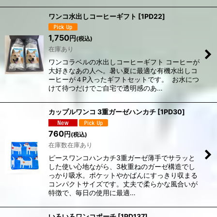
ワンコ水出しコーヒーギフト
[
1PD22
]
1,750
円
(税込)
在庫あり
ワンコラベルの水出しコーヒーギフト コーヒーが
大好きなあの人へ。暑い夏に最適な有機水出しコ
ーヒーが４P入ったギフトセットです。 お水につ
けて待つだけでご自宅で透明感のあ…
カップルワンコ 3重ガーゼハンカチ
[
1PD30
]
760
円
(税込)
在庫数在庫あり
ピースワンコハンカチ3重ガーゼ薄手でサラッと
した使い心地ながら、3枚重ねのガーゼ構造でし
っかり吸水。ポケットやかばんにすっきり収まる
コンパクトサイズです。丈夫で柔らかな風合いが
特徴で、毎日の使用に最適…
いろいろワンコポーチ
[
1PD137
]