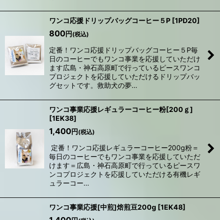
ワンコ応援ドリップバッグコーヒー５P
[
1PD20
]
800
円
(税込)
定番！ワンコ応援ドリップバッグコーヒー５P毎
日のコーヒーでもワンコ事業を応援していただけ
ます広島・神石高原町で行っているピースワンコ
プロジェクトを応援していただけるドリップバッ
グセットです。救助犬の夢…
ワンコ事業応援レギュラーコーヒー粉[200ｇ]
[
1EK38
]
1,400
円
(税込)
定番！ワンコ応援レギュラーコーヒー200g粉＝
毎日のコーヒーでもワンコ事業を応援していただ
けます＝広島・神石高原町で行っているピースワ
ンコプロジェクトを応援していただける有機レギ
ュラーコー…
ワンコ事業応援[中煎]焙煎豆200g
[
1EK48
]
1,400