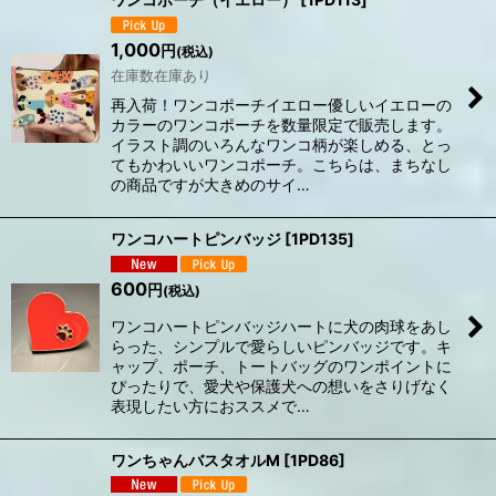
1,000
円
(税込)
在庫数在庫あり
再入荷！ワンコポーチイエロー優しいイエローの
カラーのワンコポーチを数量限定で販売します。
イラスト調のいろんなワンコ柄が楽しめる、とっ
てもかわいいワンコポーチ。こちらは、まちなし
の商品ですが大きめのサイ…
ワンコハートピンバッジ
[
1PD135
]
600
円
(税込)
ワンコハートピンバッジハートに犬の肉球をあし
らった、シンプルで愛らしいピンバッジです。キ
ャップ、ポーチ、トートバッグのワンポイントに
ぴったりで、愛犬や保護犬への想いをさりげなく
表現したい方におススメで…
ワンちゃんバスタオルM
[
1PD86
]