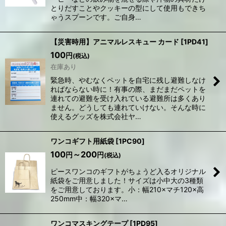
とりだすことやクッキーの型にして使用もできち
ゃうスプーンです。ご自身…
【災害時用】アニマルレスキュー カード
[
1PD41
]
100
円
(税込)
在庫あり
緊急時、やむなくペットを自宅に残し避難しなけ
ればならない時に！有事の際、まだまだペットを
連れての避難を受け入れている避難所は多くあり
ません。どうしても連れていけない。そんな時に
使えるグッズを株式会社ヤ…
ワンコギフト用紙袋
[
1PC90
]
100
～200
円
円
(税込)
ピースワンコのギフトがちょうど入るオリジナル
紙袋をご用意しました！サイズは小中大の3種類
をご用意しております。小：幅210×マチ120×高
250mm中：幅320×マ…
ワンコマスキングテープ
[
1PD95
]