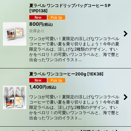
サブカテゴリ
:
夏ラベル ワンコドリップバッグコーヒー５P
[
1PD138
]
表示数
:
800
円
(税込)
在庫あり
在庫あり
ワンコが可愛い！夏限定の涼しげなワンコラベル
コーヒーで暑い夏を乗り切りましょう！今年の夏
限定ラベルは、涼しげな2種類のデザイン。すい
並び順
:
かをペロリ！の可愛いワンコラベルと、海で蟹と
出会ったワンコのイラスト…
絞り込む
夏ラベル ワンココーヒー200g
[
1EK38
]
1,400
円
(税込)
ワンコが可愛い！夏限定の涼しげなワンコラベル
コーヒーで暑い夏を乗り切りましょう！今年の夏
限定ラベルは、涼しげな2種類のデザイン。すい
かをペロリ！の可愛いワンコラベルと、海で蟹と
出会ったワンコのイラスト…