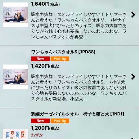
1,640
円
(税込)
吸水力抜群！タオルドライしやすい！トリマーさ
んと考えた「ワンちゃんバスタオルM」（Mサイ
ズは中型犬にぴったりのサイズ）吸水力抜群であ
りながら触り心地も妥協しないふわっふわな、ワ
ンちゃんバスタオルが再登…
ワンちゃんバスタオルS
[
1PD88
]
1,420
円
(税込)
吸水力抜群！タオルドライしやすい！トリマーさ
んと考えた「ワンちゃんバスタオルS」（小型犬
にぴったりのサイズ）吸水力抜群でありながら触
り心地も妥協しないふわっふわな、ワンちゃんバ
スタオルが新登場。小型犬…
刺繍ガーゼパイルタオル 椅子と猫と犬
[
1ND1
]
1,200
円
(税込)
わずか