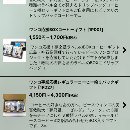
種類のラベル全てが見えるドリップバッグコーヒ
ー３種セットギフトにもご自身用にもピッタリの
ドリップバッグコーヒーで…
ワンコ応援BOXコーヒーギフト
[
1PD01
]
1,550
～1,700
円
円
(税込)
ワンコ応援！夢之丞ラベルのBOXコーヒーギフト
広島・神石高原町で行っているピースワンコプロ
ジェクトを応援していただけるギフトが完成しま
した！救助犬の夢之丞のラベルのBOXにドリップ
バッグコ…
ワンコ事業応援レギュラーコーヒー粉３パックギ
フト
[
1PD27
]
4,150
～4,300
円
円
(税込)
コーヒーの好きなあの方へ。ピースウィンズの災
害救助犬「夢乃丞」「ゼルダ」「ルーク」の３頭
をモチーフにした３種類ラベルの東ティモールピ
ースコーヒー3袋を詰め合わせたBOX入りギフト
です。&n…