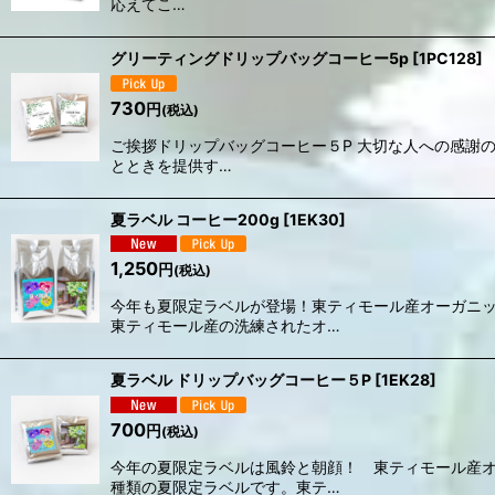
応えてこ…
グリーティングドリップバッグコーヒー5p
[
1PC128
]
730
円
(税込)
ご挨拶ドリップバッグコーヒー５P 大切な人への感謝
とときを提供す…
夏ラベル コーヒー200g
[
1EK30
]
1,250
円
(税込)
今年も夏限定ラベルが登場！東ティモール産オーガニ
東ティモール産の洗練されたオ…
夏ラベル ドリップバッグコーヒー５P
[
1EK28
]
700
円
(税込)
今年の夏限定ラベルは風鈴と朝顔！ 東ティモール産
種類の夏限定ラベルです。東テ…