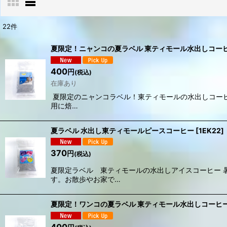
22
件
表示数
:
夏限定！ニャンコの夏ラベル 東ティモール水出しコー
在庫あり
400
円
(税込)
在庫あり
並び順
:
夏限定のニャンコラベル！東ティモールの水出しコー
用に焙…
夏ラベル 水出し東ティモールピースコーヒー
[
1EK22
]
370
円
(税込)
夏限定ラベル 東ティモールの水出しアイスコーヒー 
す。お散歩やお家で…
夏限定！ワンコの夏ラベル 東ティモール水出しコーヒ