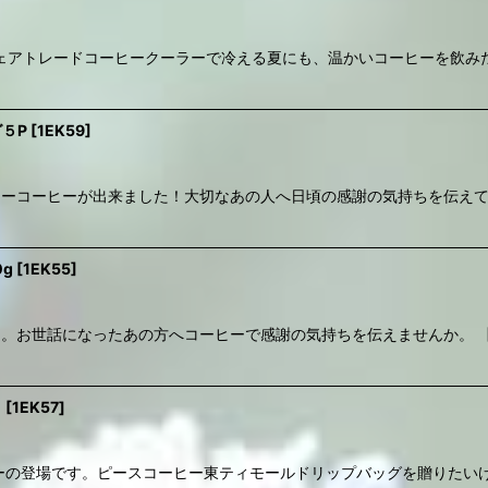
ェアトレードコーヒークーラーで冷える夏にも、温かいコーヒーを飲み
５P
[
1EK59
]
ギュラーコーヒーが出来ました！大切なあの人へ日頃の感謝の気持ちを伝え
g
[
1EK55
]
ーヒー。お世話になったあの方へコーヒーで感謝の気持ちを伝えませんか。
ト
[
1EK57
]
コーヒーの登場です。ピースコーヒー東ティモールドリップバッグを贈りた