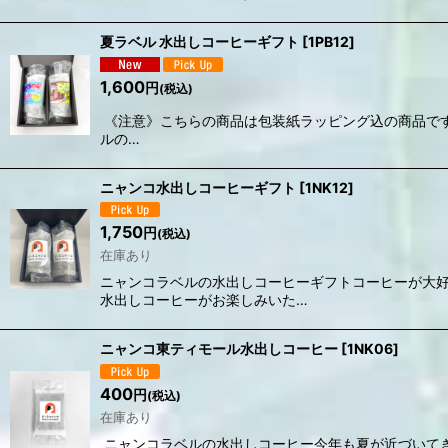
夏ラベル 水出しコーヒーギフト
[
1PB12
]
1,600
円
(税込)
《注意》こちらの商品は包装紙ラッピング込の商品で
ルの…
ニャンコ水出しコーヒーギフト
[
1NK12
]
1,750
円
(税込)
在庫あり
ニャンコラベルの水出しコーヒーギフトコーヒーが大
水出しコーヒーがお楽しみいた…
ニャンコ東ティモール水出しコーヒー
[
1NK06
]
400
円
(税込)
在庫あり
ニャンコラベルの水出しコーヒー今年も夏が近づいて