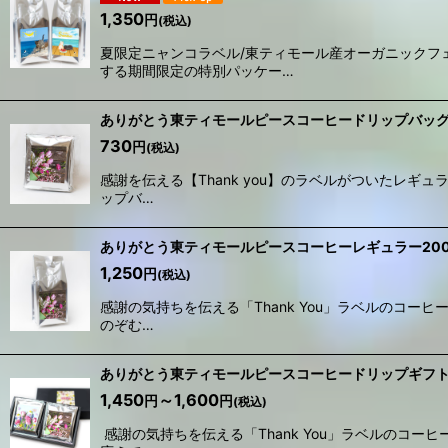
1,350
円
(税込)
夏限定ニャンコラベル/東ティモール産オーガニックフ
する期間限定の特別パッケー…
ありがとう東ティモールピースコーヒードリップバッグ
730
円
(税込)
感謝を伝える【Thank you】のラベルがついたレ
ップバ…
ありがとう東ティモールピースコーヒーレギュラー200
1,250
円
(税込)
感謝の気持ちを伝える「Thank You」ラベルのコ
のぞむ…
ありがとう東ティモールピースコーヒードリップギフ
1,450
～1,600
円
円
(税込)
感謝の気持ちを伝える「Thank You」ラベルの