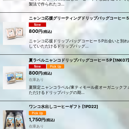
製法で作られたコ…
ニャンコ応援グリーティングドリップバッグコーヒー５
800
円
(税込)
ニャンコ応援ドリップバッグコーヒー５P出会いと別
していただけるドリップバッグ…
夏ラベルニャンコドリップバッグコーヒー５P
[
1NK07
800
円
(税込)
在庫あり
夏限定ニャンコラベル/東ティモール産オーガニックフ
ただけるドリップバッグの期…
ワンコ水出しコーヒーギフト
[
1PD22
]
1,750
円
(税込)
在庫あり