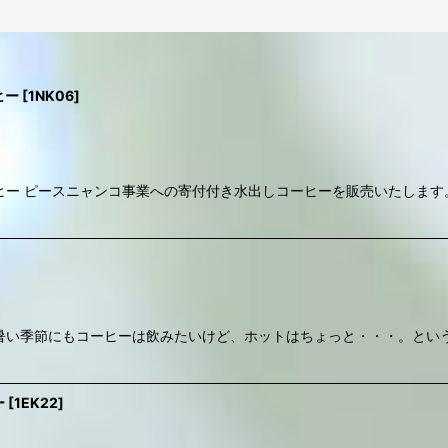
ヒー
[
1NK06
]
ヒー ピースニャンコ事業への寄付付き水出しコーヒーを販売いたします
絞り込む
暑い季節にもコーヒーは飲みたいけど、ホットはちょっと・・・。とい
ー
[
1EK22
]