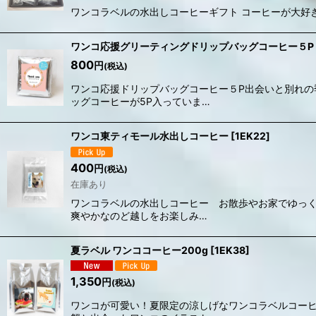
ワンコラベルの水出しコーヒーギフト コーヒーが大好
ワンコ応援グリーティングドリップバッグコーヒー５P
800
円
(税込)
ワンコ応援ドリップバッグコーヒー５P出会いと別れ
ッグコーヒーが5P入っていま…
ワンコ東ティモール水出しコーヒー
[
1EK22
]
400
円
(税込)
在庫あり
ワンコラベルの水出しコーヒー お散歩やお家でゆっく
爽やかなのど越しをお楽しみ…
夏ラベル ワンココーヒー200g
[
1EK38
]
1,350
円
(税込)
ワンコが可愛い！夏限定の涼しげなワンコラベルコー