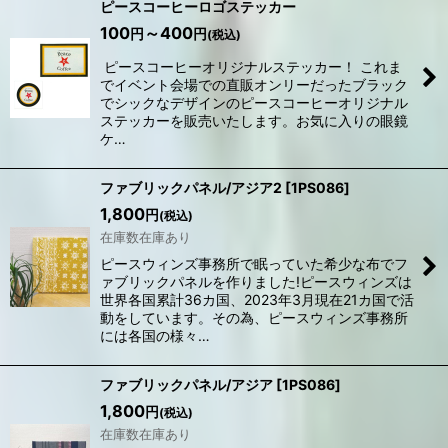
ピースコーヒーロゴステッカー
100
～400
円
円
(税込)
ピースコーヒーオリジナルステッカー！ これま
でイベント会場での直販オンリーだったブラック
でシックなデザインのピースコーヒーオリジナル
ステッカーを販売いたします。お気に入りの眼鏡
ケ…
ファブリックパネル/アジア2
[
1PS086
]
1,800
円
(税込)
在庫数在庫あり
ピースウィンズ事務所で眠っていた希少な布でフ
ァブリックパネルを作りました!ピースウィンズは
世界各国累計36カ国、2023年3月現在21カ国で活
動をしています。その為、ピースウィンズ事務所
には各国の様々…
ファブリックパネル/アジア
[
1PS086
]
1,800
円
(税込)
在庫数在庫あり