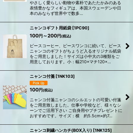
やさしく愛らしい動物や素朴であたたかみのある
表情豊かなフィギュアは、本国スウェーデンや日
本のみならず世界中で数多…
ニャンコギフト用紙袋
[
1PC90
]
100
～200
円
円
(税込)
ピースコーヒー、ピースワンコに続いて、ピース
ニャンコのギフトがちょうど入るオリジナル紙袋
をご用意しました！サイズは小中大の3種類をご
用意しております。小：幅210×マチ120×…
ニャンコ付箋
[
1NK103
]
100
円
(税込)
ニャンコ付箋ニャンコのシルエットの可愛い付箋
をご用意致しました。仕事や学校など、様々なシ
ーンでご活用下さい ご自身用やプチプレゼントに
おすすめです。サイズ：横 約5.5cm×約7…
ニャンコ刺繍ハンカチ(BOX入り)
[
1NK125
]