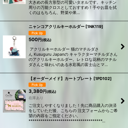
大きめの長方形型の可愛いタオルです。キッチン
周りの万能クロスとしておすすめ！手やお皿を拭
くのはもちろん、野菜や果…
ニャンコアクリルキーホルダー
[
1NK119
]
500
円
(税込)
アクリルキーホルダー 猫のマチルダさ
ん Kusuguru Japanの キャラクターマチルダさん
のアクリルキーホルダー。レトロな花柄のマチル
ダさんと味わいのある水彩風の富士山とマ…
【オーダーメイド】カートプレート
[
1PD102
]
3,380
円
(税込)
在庫あり
ご注文しやすくなりました！先に商品購入の決済
をしていただ後、こちらの 注文フォームからご希
望の内容をご指定ください。
*************************************…