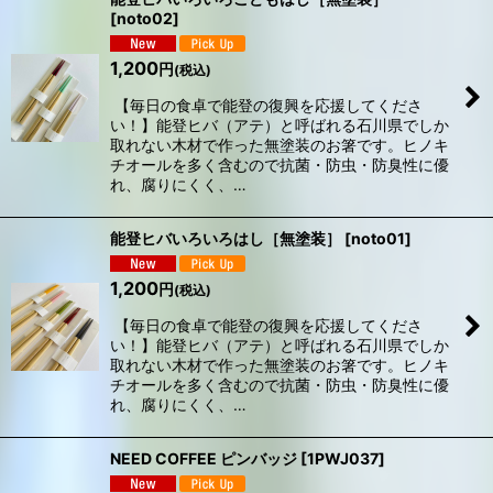
[
noto02
]
1,200
円
(税込)
【毎日の食卓で能登の復興を応援してくださ
い！】能登ヒバ（アテ）と呼ばれる石川県でしか
取れない木材で作った無塗装のお箸です。ヒノキ
チオールを多く含むので抗菌・防虫・防臭性に優
れ、腐りにくく、…
能登ヒバいろいろはし［無塗装］
[
noto01
]
1,200
円
(税込)
【毎日の食卓で能登の復興を応援してくださ
い！】能登ヒバ（アテ）と呼ばれる石川県でしか
取れない木材で作った無塗装のお箸です。ヒノキ
チオールを多く含むので抗菌・防虫・防臭性に優
れ、腐りにくく、…
NEED COFFEE ピンバッジ
[
1PWJ037
]