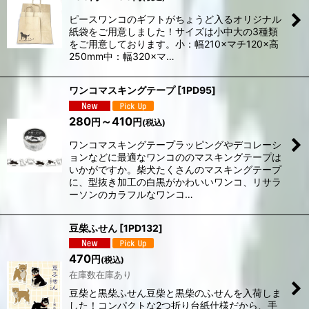
ピースワンコのギフトがちょうど入るオリジナル
紙袋をご用意しました！サイズは小中大の3種類
をご用意しております。小：幅210×マチ120×高
250mm中：幅320×マ…
ワンコマスキングテープ
[
1PD95
]
280
～410
円
円
(税込)
ワンコマスキングテープラッピングやデコレーシ
ョンなどに最適なワンコののマスキングテープは
いかがですか。柴犬たくさんのマスキングテープ
に、型抜き加工の白黒がかわいいワンコ、リサラ
ーソンのカラフルなワンコ…
豆柴ふせん
[
1PD132
]
470
円
(税込)
在庫数在庫あり
豆柴と黒柴ふせん豆柴と黒柴のふせんを入荷しま
した！コンパクトな2つ折り台紙仕様だから、手