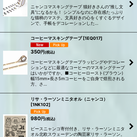
ニャンコマスキングテープ 猫好きさんの“推し文
具”になるかも！ シンプルなのに存在感たっぷり
な猫柄のマステ。文具好きの心をくすぐるデザイ
ンで、手帳をデコレーションした…
コーヒーマスキングテープ
[
1EQ017
]
350
円
(税込)
コーヒーマスキングテープラッピングやデコレー
ションなどに最適なコーヒーのマスキングテープ
はいかがですか。■コーヒーロースト(ブラウン)
幅15mm×長さ5mコーヒーをご自身で焙煎される
方、さ…
リサ・ラーソンミニタオル（ニャンコ）
[
1NK102
]
980
円
(税込)
ピースニャンコ寄付付き、リサ・ラーソンミニタ
オル北欧スウェーデンの陶芸家リサ・ラーソン。