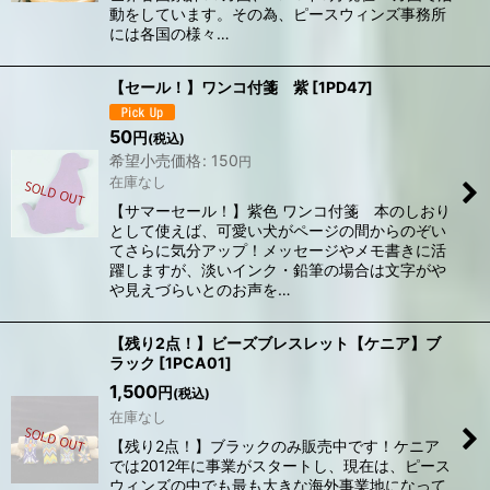
動をしています。その為、ピースウィンズ事務所
には各国の様々…
【セール！】ワンコ付箋 紫
[
1PD47
]
50
円
(税込)
希望小売価格
:
150
円
在庫なし
【サマーセール！】紫色 ワンコ付箋 本のしおり
として使えば、可愛い犬がページの間からのぞい
てさらに気分アップ！メッセージやメモ書きに活
躍しますが、淡いインク・鉛筆の場合は文字がや
や見えづらいとのお声を…
【残り2点！】ビーズブレスレット【ケニア】ブ
ラック
[
1PCA01
]
1,500
円
(税込)
在庫なし
【残り2点！】ブラックのみ販売中です！ケニア
では2012年に事業がスタートし、現在は、ピース
ウィンズの中でも最も大きな海外事業地になって