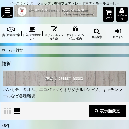
ピースウィンズ・ショップ：有機フェアトレード東ティモールコーヒー
メニュー
マイペー
カート
ジ
委託販売のご案
仕入れご希望の
オリジナルラベ
ギフトラッピン
商品検索
ログイン
内
方へ
ル作成
グのご案内
ホーム
>
雑貨
雑貨
ハンカチ、タオル、エコバッグやオリジナルTシャツ、キッチンツ
ールなど各種雑貨
表示順変更
閉じる
48
件