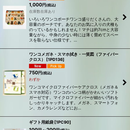
1,000
円
(税込)
在庫数在庫あり
いろいろワンコポーチワンコ盛りだくさんの、大
容量のポーチです。あなたのお気に入りの犬種も
のっているかもしれません！マチは約7cmと大容
量ながら、中身の少ない時には薄く畳めてスペー
スを取らない仕様です。…
ワンコメガネ・スマホ拭き・一笑図（ファイバー
クロス）
[
1PD136
]
750
円
(税込)
わずか
ワンコマイクロファイバーケアクロス（メガネ＆
スマホ対応）ワンコのハンコ柄がかわいいソフト
ガーゼです。マイクロファイバーが細かい汚れを
しっかりキャッチします。メガネ、スマートフォ
ン、カメラレンズなどにお…
ギフト用紙袋
[
1PC90
]
100
～200
円
円