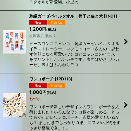
スタオルが新登場。小型犬…
刺繍ガーゼパイルタオル 椅子と猫と犬
[
1ND1
]
1,200
円
(税込)
在庫数在庫あり
ピースワンコニャンコ 刺繍ガーゼパイルタオル
イラストレーター・マツモトヨーコさんの、思わ
ず笑顔になる可愛いワンコとニャンコのイラスト
をプリントしたハンカチです。表面はやさしいガ
ーゼ、裏面はふんわりモコ…
ワンコポーチ
[
1PD113
]
1,000
円
(税込)
わずか
ワンコポーチ新しいデザインのワンコポーチを入
荷しました！いろんなワンコ柄が楽しめる、とっ
てもかわいいワンコポーチ。皆様の愛犬もいるか
も？ まち付きでしっかり収納、コスメや小物をす
っきり整理できます。 …