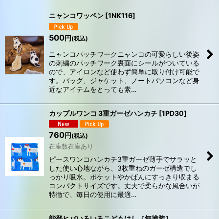
表示数
:
ニャンコワッペン
[
1NK116
]
在庫あり
500
円
(税込)
ニャンコパッチワークニャンコの可愛らしい後姿
並び順
:
の刺繍のパッチワーク裏面にシールがついている
ので、アイロンなど使わず簡単に取り付け可能で
す。バッグ、ジャケット、ノートパソコンなど身
絞り込む
近なアイテムをとっても素…
カップルワンコ 3重ガーゼハンカチ
[
1PD30
]
760
円
(税込)
在庫数在庫あり
ピースワンコハンカチ3重ガーゼ薄手でサラッと
した使い心地ながら、3枚重ねのガーゼ構造でし
っかり吸水。ポケットやかばんにすっきり収まる
コンパクトサイズです。丈夫で柔らかな風合いが
特徴で、毎日の使用に最適…
能登ヒバいろいろこどもはし［無塗装］