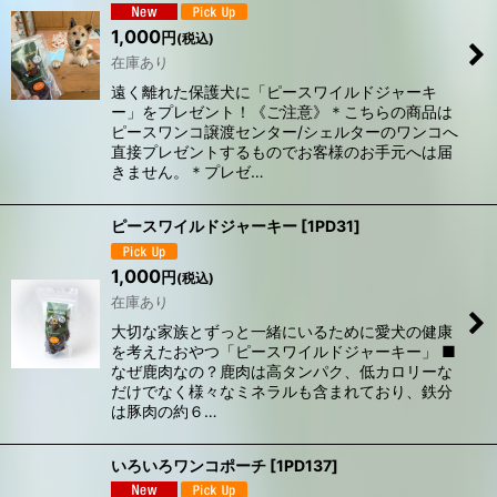
1,000
円
(税込)
在庫あり
​遠く離れた保護犬に「ピースワイルドジャーキ
ー」をプレゼント！《ご注意》＊こちらの商品は
ピースワンコ譲渡センター/シェルターのワンコへ
直接プレゼントするものでお客様のお手元へは届
きません。​＊​プレゼ…
ピースワイルドジャーキー
[
1PD31
]
1,000
円
(税込)
在庫あり
大切な家族とずっと一緒にいるために愛犬の健康
を考えたおやつ「ピースワイルドジャーキー」 ■
なぜ鹿肉なの？鹿肉は高タンパク、低カロリーな
だけでなく様々なミネラルも含まれており、鉄分
は豚肉の約６…
いろいろワンコポーチ
[
1PD137
]