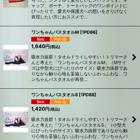
ャップ、ポーチ、トートバッグのワンポイントに
ぴったりで、愛犬や保護犬への想いをさりげなく
表現したい方におススメで…
ワンちゃんバスタオルM
[
1PD86
]
1,640
円
(税込)
吸水力抜群！タオルドライしやすい！トリマーさ
んと考えた「ワンちゃんバスタオルM」（Mサイ
ズは中型犬にぴったりのサイズ）吸水力抜群であ
りながら触り心地も妥協しないふわっふわな、ワ
ンちゃんバスタオルが再登…
ワンちゃんバスタオルS
[
1PD88
]
1,420
円
(税込)
吸水力抜群！タオルドライしやすい！トリマーさ
んと考えた「ワンちゃんバスタオルS」（小型犬
にぴったりのサイズ）吸水力抜群でありながら触
り心地も妥協しないふわっふわな、ワンちゃんバ