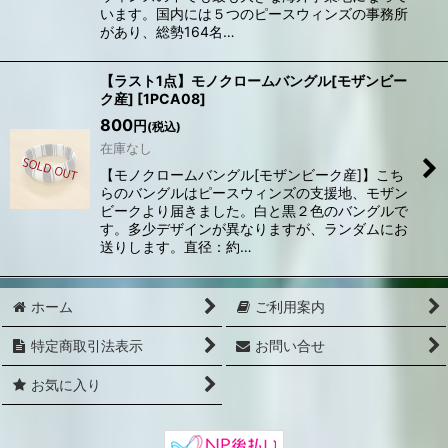
います。国内には５つのピースウィンズの事務所
があり、総勢164名…
【ラスト1点】モノクロームバングル[モザンビー
ク産]
[
1PCA08
]
800
円
(税込)
在庫なし
【モノクロームバングル[モザンビーク産]】​こち
らのバングルはピースウィンズの支援地、モザン
ビークより届きました。白と黒２色のバングルで
す。多少デザインが異なりますが、ランダムにお
送りします。直径：約…
ホーム
ご利用案内
特定商取引法表示
お問い合せ
お気に入り