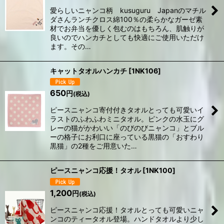
愛らしいニャンコ柄 kusuguru Japanのマチル
ダさんランチクロス綿100％の柔らかなガーゼ素
材でお弁当を優しく包むのはもちろん、肌触りが
良いのでハンカチとしても快適にご使用いただけ
ます。その…
キャットタオルハンカチ
[
1NK106
]
650
円
(税込)
ピースニャンコ寄付付きタオルとっても可愛いイ
ラストのふわふわミニタオル。ピンクの水玉にグ
レーの猫がかわいい「のびのびニャンコ」とブル
ーの格子にお利口に座っている黒猫の「おすわり
黒猫」の2種をご用意いた…
ピースニャンコ応援！タオル
[
1NK100
]
1,200
円
(税込)
ピースニャンコ応援！タオルとっても可愛いニャ
ンコのティータオル登場。ハンドタオルより少し