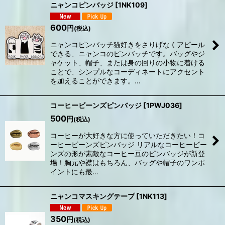
ニャンコピンバッジ
[
1NK109
]
600
円
(税込)
ニャンコピンバッチ猫好きをさりげなくアピール
できる、ニャンコのピンバッチです。バッグやジ
ャケット、帽子、または身の回りの小物に着ける
ことで、シンプルなコーディネートにアクセント
を加えることができます。…
コーヒービーンズピンバッジ
[
1PWJ036
]
500
円
(税込)
コーヒーが大好きな方に使っていただきたい！コ
ーヒービーンズピンバッジ リアルなコーヒービー
ンズの形が素敵なコーヒー豆のピンバッジが新登
場！胸元や襟はもちろん、バッグや帽子のワンポ
イントにも最…
ニャンコマスキングテープ
[
1NK113
]
350
円
(税込)