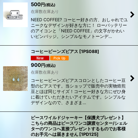
500
円
(税込)
在庫数在庫あり
NEED COFFEE? コーヒー好きの方、おしゃれでユ
ニークなデザインが好きな方に！ ローバッテリー
のアイコンと「NEED COFFEE」の文字がかわい
いピンバッジ。シンプルなモノトーンデ…
コーヒービーンズピアス
[
1PS088
]
900
円
(税込)
在庫数在庫あり
コーヒービーンズピアスコロンとしたコーヒー豆
型のピアスです。当ショップで販売中の実物焙煎
豆とほぼ同じサイズ！コーヒー好きな方にぜひ身
に着けていただきたいアイテムです。シンプルな
デザインなので、さまざま…
ピースワイルドジャーキー【保護犬プレゼント】
こちらの商品はピースワンコ譲渡センター/シェル
ターのワンコへ直接プレゼントするものでお客様
のお手元へは届きません
[
1PD125
]