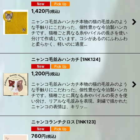
1,420
円
(税込)
ニャンコ毛並みハンカチ本物の猫の毛並みのよう
な手触りにこだわった、個性豊かな今治製ハンカ
チです。猫種ごと異なる糸やパイルの長さを使い
分けて作成しています。コシがあるのにふわふわ
と柔らかく、軽いのに適度…
ニャンコ毛並みハンカチ
[
1NK124
]
1,200
円
(税込)
ニャンコ毛並みハンカチ本物の猫の毛並みのよう
な手触りにこだわった、個性豊かな今治製ハンカ
チです。猫種ごとに異なる糸やパイルの長さを使
い分け、リアルな毛並みを表現。刺繍で描かれた
ニャンコの表情は、キリッ…
ニャンコランチクロス
[
1NK123
]
760
円
(税込)