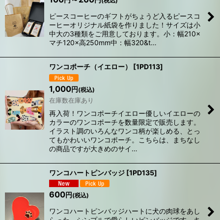
(税込)
ピースコーヒーのギフトがちょうど入るピースコ
ーヒーオリジナル紙袋を作りました！サイズは小
中大の3種類をご用意しております。小：幅210×
マチ120×高250mm中：幅320&t…
ワンコポーチ（イエロー）
[
1PD113
]
1,000
円
(税込)
在庫数在庫あり
再入荷！ワンコポーチイエロー優しいイエローの
カラーのワンコポーチを数量限定で販売します。
イラスト調のいろんなワンコ柄が楽しめる、とっ
てもかわいいワンコポーチ。こちらは、まちなし
の商品ですが大きめのサイ…
ワンコハートピンバッジ
[
1PD135
]
600
円
(税込)
ワンコハートピンバッジハートに犬の肉球をあし
らった、シンプルで愛らしいピンバッジです。キ