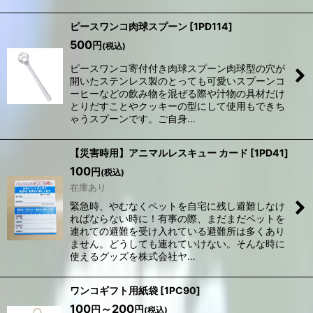
ピースワンコ肉球スプーン
[
1PD114
]
500
円
(税込)
ピースワンコ寄付付き肉球スプーン肉球型の穴が
開いたステンレス製のとっても可愛いスプーンコ
ーヒーなどの飲み物を混ぜる際や汁物の具材だけ
とりだすことやクッキーの型にして使用もできち
ゃうスプーンです。ご自身…
【災害時用】アニマルレスキュー カード
[
1PD41
]
100
円
(税込)
在庫あり
緊急時、やむなくペットを自宅に残し避難しなけ
ればならない時に！有事の際、まだまだペットを
連れての避難を受け入れている避難所は多くあり
ません。どうしても連れていけない。そんな時に
使えるグッズを株式会社ヤ…
ワンコギフト用紙袋
[
1PC90
]
100
～200
円
円
(税込)