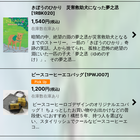
きぼうのひかり 災害救助犬になった夢之丞
[
1RBK020
]
1,540
円
(税込)
在庫数在庫あり
暗闇の中、絶望の淵の夢之丞が災害救助犬となる
までのストーリー。 一筋の「きぼうのひかり」奇
跡の実話。人から捨てられ、孤独と恐怖の絶望の
淵にいた一匹の子犬「夢之丞（ゆめのす
け）」。 その夢之丞…
ピースコーヒーエコバッグ
[
1PWJ007
]
1,200
円
(税込)
在庫数在庫あり
ピースコーヒーロゴデザインのオリジナルエコバ
ッグ！ ちょっとしたお買い物やお出かけなどの普
段使いにおすすめ！構想５年、持つ人を選ばな
い、スタイリッシュでクールなピースコーヒーエ
コ…