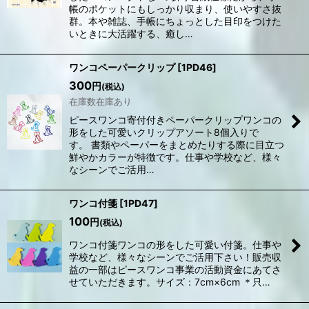
帳のポケットにもしっかり収まり、使いやすさ抜
群。本や雑誌、手帳にちょっとした目印をつけた
いときに大活躍する、癒し…
ワンコペーパークリップ
[
1PD46
]
300
円
(税込)
在庫数在庫あり
ピースワンコ寄付付きペーパークリップワンコの
形をした可愛いクリップアソート8個入りで
す。 書類やペーパーをまとめたりする際に目立つ
鮮やかカラーが特徴です。仕事や学校など、様々
なシーンでご活用…
ワンコ付箋
[
1PD47
]
100
円
(税込)
ワンコ付箋ワンコの形をした可愛い付箋。仕事や
学校など、様々なシーンでご活用下さい！販売収
益の一部はピースワンコ事業の活動資金にあてさ
せていただきます。サイズ：7cm×6cm ＊只…