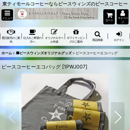
東ティモールコーヒーならピースウィンズのピースコーヒー
メニュー
マイペー
カート
ジ
委託販売のご案
仕入れご希望の
オリジナルラベ
ギフトラッピン
商品検索
ログイン
内
方へ
ル作成
グのご案内
ホーム
>
🟫ピースウィンズオリジナルグッズ
>
ピースコーヒーエコバッグ
ピースコーヒーエコバッグ
[
1PWJ007
]