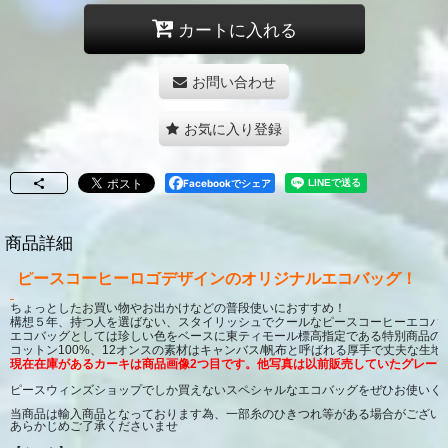
カートに入れる
お問い合わせ
お気に入り登録
Facebookでシェア
商品詳細
ピースコーヒーロゴデザインのオリジナルエコバッグ！
ちょっとしたお買い物やお出かけなどの普段使いにおすすめ！
構想５年、持つ人を選ばない、スタイリッシュでクールなピースコーヒーエコバ
エコバッグとしては珍しい色をベースに東ティモール標高指定である特別商品の
コットン100%、12オンスの素材はキャンバス/帆布と呼ばれる厚手で丈夫な生
現在在庫があるカーキは商品画像2つ目です。他写真は以前販売していたグレーで
ピースウィンズショップでしか買えないスペシャルなエコバッグをぜひお使いく
当商品は輸入商品となっております為、一部糸のひきつれ等がある場合がござい
あらかじめご了承くださいませ