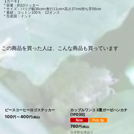
【カーキ】
 * 容量：約10リッター
 * サイズ：バッグ幅36cm×奥行11cm×高さ37cm/持ち手56cm
 * 素材：コットン100％　12オンス
 * 生産国：インド
この商品を買った人は、こんな商品も買っています
ピースコーヒーロゴステッカー
カップルワンコ 3重ガーゼハンカチ
[
1PD30
]
100
～400
円
円
(税込)
760
円
(税込)
在庫数在庫あり