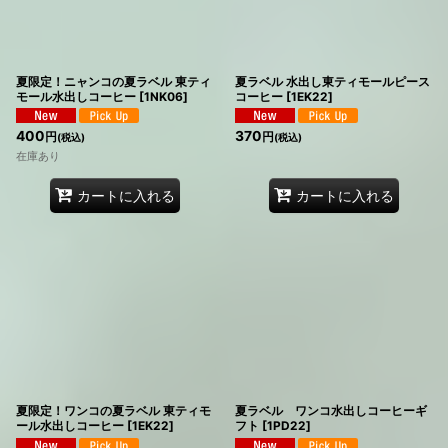
夏限定！ニャンコの夏ラベル 東ティ
夏ラベル 水出し東ティモールピース
モール水出しコーヒー
[
1NK06
]
コーヒー
[
1EK22
]
400
370
円
円
(税込)
(税込)
在庫あり
カートに入れる
カートに入れる
夏限定！ワンコの夏ラベル 東ティモ
夏ラベル ワンコ水出しコーヒーギ
ール水出しコーヒー
[
1EK22
]
フト
[
1PD22
]