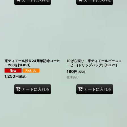
東ティモール独立24周年記念コーヒ
1Pばら売り 東ティモールピースコ
ー200g
[
1EK31
]
ーヒー[ドリップバッグ]
[
1EK21
]
180
円
(税込)
1,250
円
(税込)
在庫あり
カートに入れる
カートに入れる