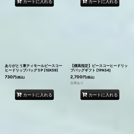
カートに入れる
カートに入れる
ありがとう東ティモールピースコー
【標高指定】ピースコーヒードリッ
ヒードリップバッグ５P
[
1EK59
]
プバッグギフト
[
1PA54
]
730
2,700
円
円
(税込)
(税込)
在庫あり
カートに入れる
カートに入れる