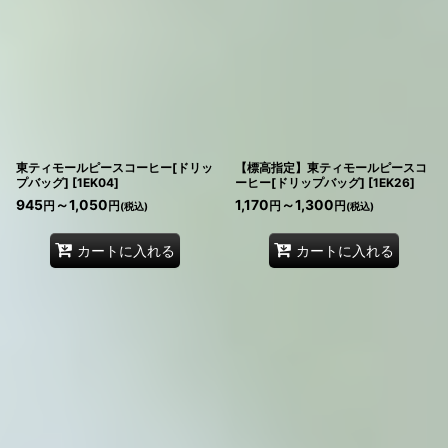
東ティモールピースコーヒー[ドリッ
【標高指定】東ティモールピースコ
プバッグ]
[
1EK04
]
ーヒー[ドリップバッグ]
[
1EK26
]
945
～1,050
1,170
～1,300
円
円
円
円
(税込)
(税込)
カートに入れる
カートに入れる