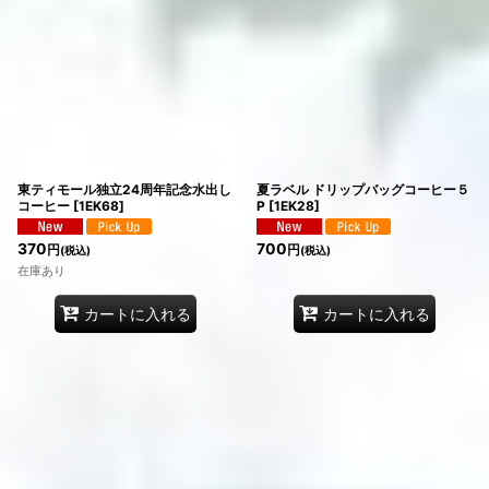
東ティモール独立24周年記念水出し
夏ラベル ドリップバッグコーヒー５
コーヒー
[
1EK68
]
P
[
1EK28
]
370
700
円
円
(税込)
(税込)
在庫あり
カートに入れる
カートに入れる