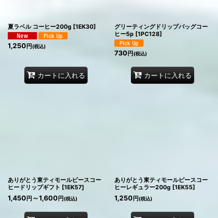
夏ラベル コーヒー200g
[
1EK30
]
グリーティングドリップバッグコー
ヒー5p
[
1PC128
]
1,250
円
(税込)
730
円
(税込)
カートに入れる
カートに入れる
ありがとう東ティモールピースコー
ありがとう東ティモールピースコー
ヒードリップギフト
[
1EK57
]
ヒーレギュラー200g
[
1EK55
]
1,450
～1,600
1,250
円
円
円
(税込)
(税込)