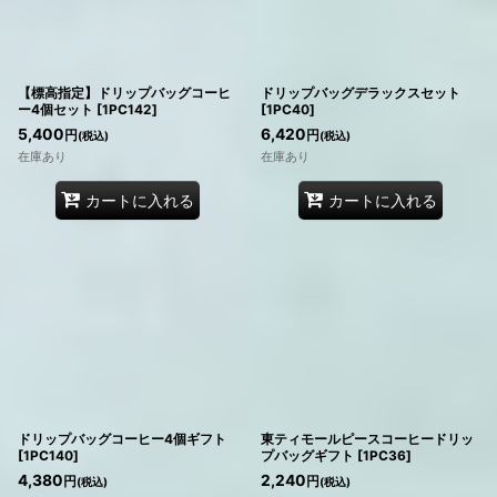
【標高指定】ドリップバッグコーヒ
ドリップバッグデラックスセット
ー4個セット
[
1PC142
]
[
1PC40
]
5,400
6,420
円
円
(税込)
(税込)
在庫あり
在庫あり
カートに入れる
カートに入れる
ドリップバッグコーヒー4個ギフト
東ティモールピースコーヒードリッ
[
1PC140
]
プバッグギフト
[
1PC36
]
4,380
2,240
円
円
(税込)
(税込)