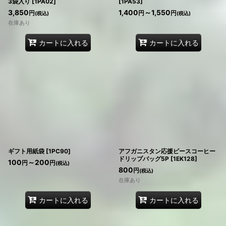
3袋入り
[
1PA02
]
[
1PA53
]
3,850
1,400
～1,550
円
円
円
(税込)
(税込)
在庫あり
カートに入れる
カートに入れる
ギフト用紙袋
[
1PC90
]
アフガニスタン応援ピースコーヒー
ドリップバッグ5P
[
1EK128
]
100
～200
円
円
(税込)
800
円
(税込)
在庫あり
カートに入れる
カートに入れる