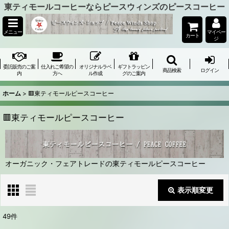
東ティモールコーヒーならピースウィンズのピースコーヒー
メニュー
マイペー
カート
ジ
委託販売のご案
仕入れご希望の
オリジナルラベ
ギフトラッピン
商品検索
ログイン
内
方へ
ル作成
グのご案内
ホーム
>
🟥東ティモールピースコーヒー
🟥東ティモールピースコーヒー
オーガニック・フェアトレードの東ティモールピースコーヒー
表示順変更
閉じる
49
件