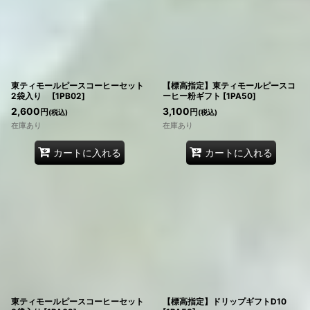
東ティモールピースコーヒーセット
【標高指定】東ティモールピースコ
2袋入り
[
1PB02
]
ーヒー粉ギフト
[
1PA50
]
2,600
3,100
円
円
(税込)
(税込)
在庫あり
在庫あり
カートに入れる
カートに入れる
東ティモールピースコーヒーセット
【標高指定】ドリップギフトD10