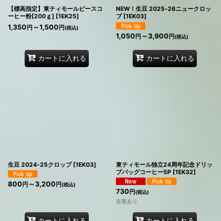
【標高指定】東ティモールピースコ
NEW！生豆 2025‐26ニュークロッ
ーヒー粉[200ｇ]
[
1EK25
]
プ
[
1EK03
]
1,350
～1,500
円
円
(税込)
1,050
～3,900
円
円
(税込)
カートに入れる
カートに入れる
生豆 2024‐25クロップ
[
1EK03
]
東ティモール独立24周年記念ドリッ
プバッグコーヒー5P
[
1EK32
]
800
～3,200
円
円
(税込)
730
円
(税込)
在庫あり
カートに入れる
カートに入れる