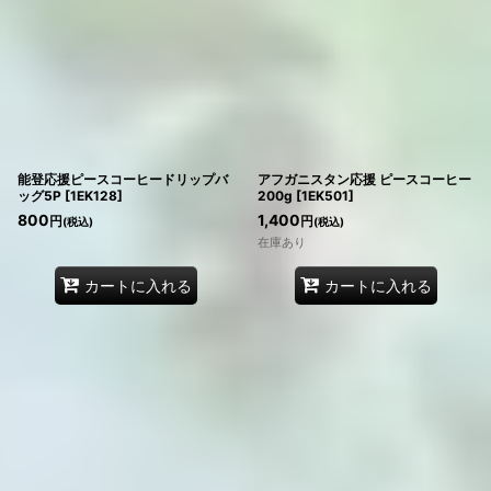
能登応援ピースコーヒードリップバ
アフガニスタン応援 ピースコーヒー
ッグ5P
[
1EK128
]
200g
[
1EK501
]
800
1,400
円
円
(税込)
(税込)
在庫あり
カートに入れる
カートに入れる