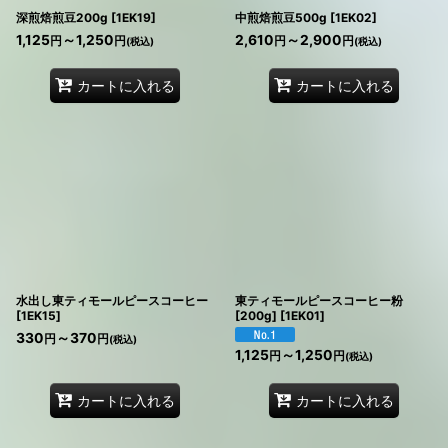
深煎焙煎豆200g
[
1EK19
]
中煎焙煎豆500g
[
1EK02
]
1,125
～1,250
2,610
～2,900
円
円
円
円
(税込)
(税込)
カートに入れる
カートに入れる
水出し東ティモールピースコーヒー
東ティモールピースコーヒー粉
[
1EK15
]
[200g]
[
1EK01
]
330
～370
円
円
(税込)
1,125
～1,250
円
円
(税込)
カートに入れる
カートに入れる