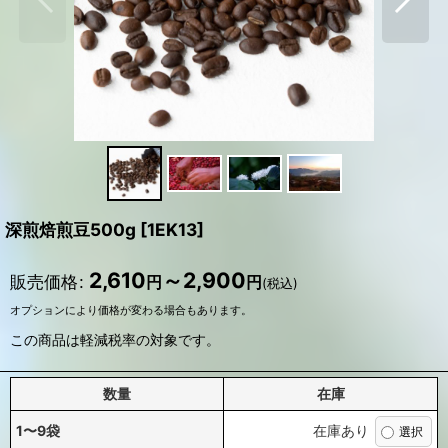
深煎焙煎豆500g
[
1EK13
]
2,610
～2,900
販売価格
:
円
円
(税込)
オプションにより価格が変わる場合もあります。
この商品は軽減税率の対象です。
数量
在庫
1〜9袋
在庫あり