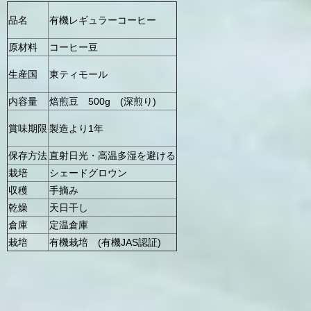
有機レギュラーコーヒー
品名
原材料
コーヒー豆
東ティモール
生産国
内容量
焙煎豆 500g (深煎り)
製造より1年
賞味期限
保存方法
直射日光・高温多湿を避ける
栽培
シェードグロウン
収穫
手摘み
乾燥
天日干し
倉庫
定温倉庫
栽培
有機栽培 (有機JAS認証)