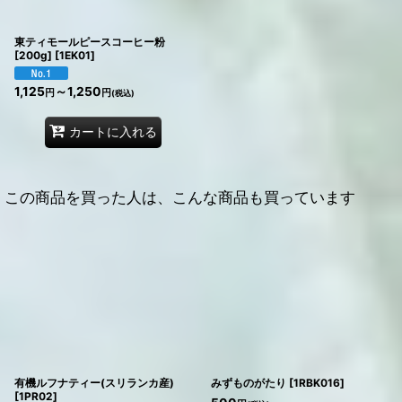
東ティモールピースコーヒー粉
[200g]
[
1EK01
]
1,125
～1,250
円
円
(税込)
カートに入れる
この商品を買った人は、こんな商品も買っています
有機ルフナティー(スリランカ産)
みずものがたり
[
1RBK016
]
[
1PR02
]