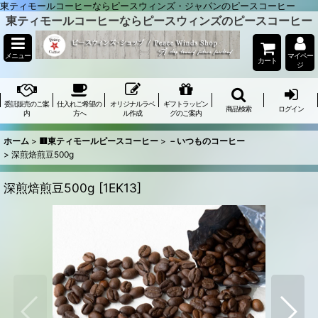
東ティモールコーヒーならピースウィンズ・ジャパンのピースコーヒー
東ティモールコーヒーならピースウィンズのピースコーヒー
メニュー
マイペー
カート
ジ
委託販売のご案
仕入れご希望の
オリジナルラベ
ギフトラッピン
商品検索
ログイン
内
方へ
ル作成
グのご案内
ホーム
>
🟥東ティモールピースコーヒー
>
－いつものコーヒー
>
深煎焙煎豆500g
深煎焙煎豆500g
[
1EK13
]