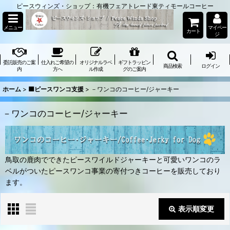
ピースウィンズ・ショップ：有機フェアトレード東ティモールコーヒー
メニュー
マイペー
カート
ジ
委託販売のご案
仕入れご希望の
オリジナルラベ
ギフトラッピン
商品検索
ログイン
内
方へ
ル作成
グのご案内
ホーム
>
🟦ピースワンコ支援
>
－ワンコのコーヒー/ジャーキー
－ワンコのコーヒー/ジャーキー
鳥取の鹿肉でできたピースワイルドジャーキーと可愛いワンコのラ
ベルがついたピースワンコ事業の寄付つきコーヒーを販売しており
ます。
表示順変更
閉じる