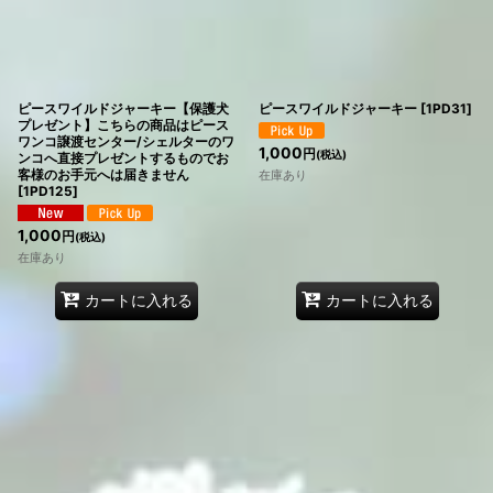
ピースワイルドジャーキー【保護犬
ピースワイルドジャーキー
[
1PD31
]
プレゼント】こちらの商品はピース
ワンコ譲渡センター/シェルターのワ
1,000
円
(税込)
ンコへ直接プレゼントするものでお
客様のお手元へは届きません
在庫あり
[
1PD125
]
1,000
円
(税込)
在庫あり
カートに入れる
カートに入れる