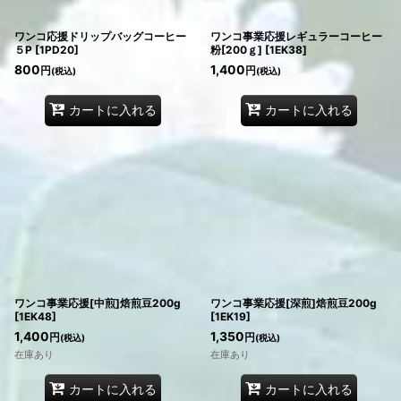
ワンコ応援ドリップバッグコーヒー
ワンコ事業応援レギュラーコーヒー
５P
[
1PD20
]
粉[200ｇ]
[
1EK38
]
800
1,400
円
円
(税込)
(税込)
カートに入れる
カートに入れる
ワンコ事業応援[中煎]焙煎豆200g
ワンコ事業応援[深煎]焙煎豆200g
[
1EK48
]
[
1EK19
]
1,400
1,350
円
円
(税込)
(税込)
在庫あり
在庫あり
カートに入れる
カートに入れる