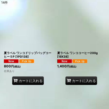
14
件
表示数
:
在庫あり
並び順
:
絞り込む
夏ラベル ワンコドリップバッグコー
夏ラベル ワンココーヒー200g
ヒー５P
[
1PD138
]
[
1EK38
]
800
1,400
円
円
(税込)
(税込)
在庫あり
カートに入れる
カートに入れる