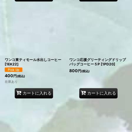
ワンコ東ティモール水出しコーヒー
ワンコ応援グリーティングドリップ
[
1EK22
]
バッグコーヒー５P
[
1PD20
]
800
円
(税込)
400
円
(税込)
在庫あり
カートに入れる
カートに入れる