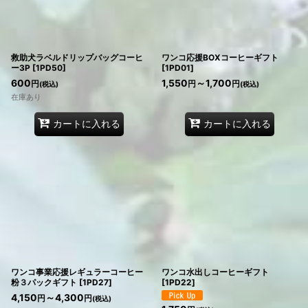
救助犬ラベルドリップバッグコーヒ
ワンコ応援BOXコーヒーギフト
ー3P
[
1PD50
]
[
1PD01
]
600
1,550
～1,700
円
円
円
(税込)
(税込)
在庫あり
カートに入れる
カートに入れる
ワンコ事業応援レギュラーコーヒー
ワンコ水出しコーヒーギフト
粉３パックギフト
[
1PD27
]
[
1PD22
]
4,150
～4,300
円
円
(税込)