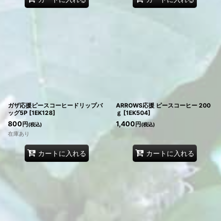
ガザ応援ピースコーヒードリップバ
ARROWS応援 ピースコーヒー 200
ッグ5P
[
1EK128
]
ｇ
[
1EK504
]
800
1,400
円
円
(税込)
(税込)
在庫あり
カートに入れる
カートに入れる