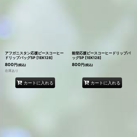
在庫あり
並び順
:
絞り込む
アフガニスタン応援ピースコーヒー
能登応援ピースコーヒードリップバ
ドリップバッグ5P
[
1EK128
]
ッグ5P
[
1EK128
]
800
800
円
円
(税込)
(税込)
在庫あり
カートに入れる
カートに入れる