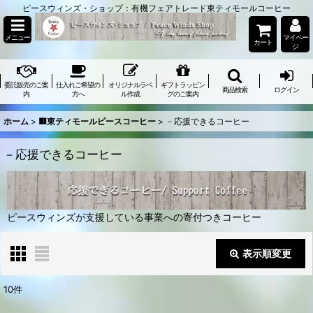
ピースウィンズ・ショップ：有機フェアトレード東ティモールコーヒー
メニュー
マイペー
カート
ジ
委託販売のご案
仕入れご希望の
オリジナルラベ
ギフトラッピン
商品検索
ログイン
内
方へ
ル作成
グのご案内
ホーム
>
🟥東ティモールピースコーヒー
>
－応援できるコーヒー
－応援できるコーヒー
ピースウィンズが支援している事業への寄付つきコーヒー
表示順変更
閉じる
10
件
表示数
: