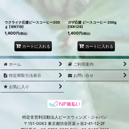
ウクライナ応援ピースコーヒー200
ガザ応援 ピースコーヒー 200g
ｇ
[
1EK119
]
[
1EK129
]
1,400
1,400
円
円
(税込)
(税込)
カートに入れる
カートに入れる
ホーム
ご利用案内
特定商取引法表示
お問い合せ
お気に入り
特定非営利活動法人ピースウィンズ・ジャパン
〒151-0063 東京都渋谷区富ヶ谷2-41-12-2F