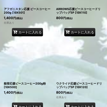
アフガニスタン応援 ピースコーヒー
ARROWS応援ピースコーヒードリ
200g
[
1EK501
]
ップバッグ5P
[
1EK110
]
1,400
800
円
円
(税込)
(税込)
在庫あり
カートに入れる
カートに入れる
能登応援ピースコーヒー200g粉
ウクライナ応援ピースコーヒードリ
[
1EK500
]
ップバッグ5P
[
1EK120
]
1,400
800
円
円
(税込)
(税込)
在庫あり
カートに入れる
カートに入れる