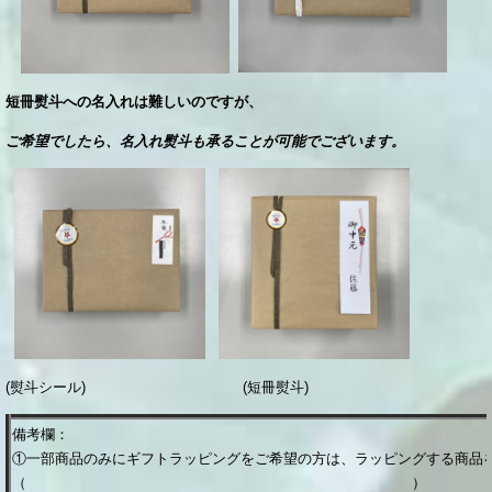
短冊熨斗への名入れは難しいのですが、
ご希望でしたら、名入れ熨斗も承ることが可能で
ございます。
(熨斗シール)
(短冊熨斗
)
備考欄：
①一部商品のみにギ
フトラッピングをご希望の方は、ラッピングする商品
（ ）