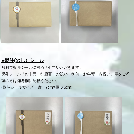
●熨斗(のし）シール
無料で熨斗シールに対応させていただきます。
熨斗シール「お中元・御歳暮・お祝い・御供・お年賀・内祝い」等をご希
望の方は備考欄に記載ください。
(熨斗シールサイズ 縦 7cm×横 3.5cm)