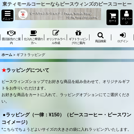
東ティモールコーヒーならピースウィンズのピースコーヒー
メニュー
マイペー
カート
ジ
委託販売のご案
仕入れご希望の
オリジナルラベ
ギフトラッピン
商品検索
ログイン
内
方へ
ル作成
グのご案内
ホーム
>
ギフトラッピング
★
ラッピングについて
ピースウィンズショップでお好きな商品を組み合わせて、オリジナルギフ
トをお作りいただけます。
お好きな商品をカートに入れて、ラッピングオプションにてご選択くださ
い。
●ラッピング（一律：¥150）（ピースコーヒー・ピースワン
コイメージ）
*こちらでちょうどよいサイズの大きさの袋に入れラッピングいたします。