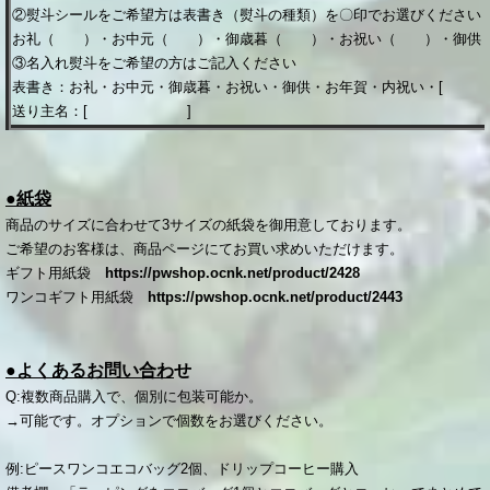
②熨斗シールをご希望方は表書き（熨斗の種類）を〇印でお選びください
お礼（ ）・お中元（ ）・御歳暮（ ）・お祝い（ ）・御供
③名入れ熨斗をご希望の方はご記入ください
表書き：お礼・お中元・御歳暮・お祝い・御供・お年賀・内祝い・
送り主名：[ ]
●紙袋
商品のサイズに合わせて3サイズの紙袋を御用意しております。
ご希望のお客様は、商
品ページにてお買い求めいただけます。
ギフト用紙袋
https://pwshop.ocnk.net/product/2428
ワンコギフト用紙袋
https://pwshop.ocnk.net/product/2443
●よくあるお問い合わ
せ
Q:複数商品購入で、個別に包
装可能か。
→可能です。オプションで個数をお選びください。
例:ピースワンコエコバッグ2個、ドリップコーヒー購入