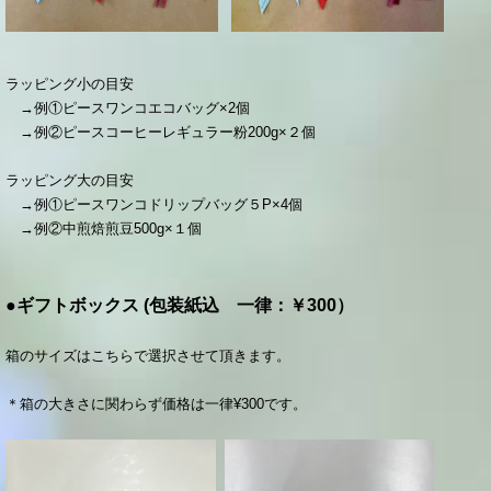
ラッピング小の目安
→例①ピースワンコエ
コバ
ッグ×2個
→例②ピースコーヒーレギュラー粉200g×２個
ラッピング大の目安
→例①ピースワンコドリップバッグ５P×4個
→例②中煎焙煎豆500g×１個
●ギフトボックス (包装紙込 一律：￥300）
箱のサイズはこちらで選択させて頂きます。
＊箱の大きさに関わらず価格は一律¥30
0です。