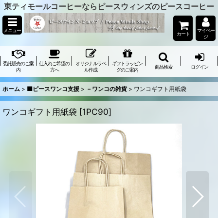
東ティモールコーヒーならピースウィンズのピースコーヒー
メニュー
マイペー
カート
ジ
委託販売のご案
仕入れご希望の
オリジナルラベ
ギフトラッピン
商品検索
ログイン
内
方へ
ル作成
グのご案内
ホーム
>
🟦ピースワンコ支援
>
－ワンコの雑貨
>
ワンコギフト用紙袋
ワンコギフト用紙袋
[
1PC90
]