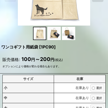
ワンコギフト用紙袋
[
1PC90
]
100
～200
販売価格
:
円
円
(税込)
オプションにより価格が変わる場合もあります。
サイズ
在庫
小
在庫あり
中
在庫あり
大
在庫あり