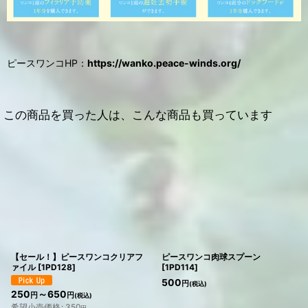
ピースワンコHP：
https://wanko.peace-winds.org/
この商品を買った人は、こんな商品も買っています
【セール！】ピースワンコクリアフ
ピースワンコ肉球スプーン
ァイル
[
1PD128
]
[
1PD114
]
500
円
(税込)
250
～650
円
円
(税込)
希望小売価格
:
350
円