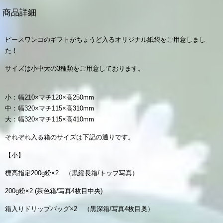
商品詳細
ピースワンコのギフトがちょうど入るオリジナル紙袋をご用意しまし
た！
サイズは小中大の3種類をご用意しております。
小：幅210×マチ120×高250mm
中：幅320×マチ115×高310mm
大：幅320×マチ115×高410mm
それぞれ入る箱のサイズは下記の通りです。
【小】
標高指定200g粉×2 （黒縦長箱/トップ写真）
200g粉×2 (茶色箱/写真4枚目中央)
箱入りドリップバッグ×2 （黒深箱/写真4枚目奥）