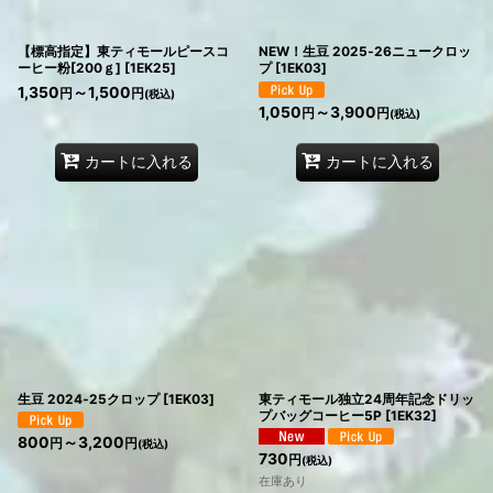
【標高指定】東ティモールピースコ
NEW！生豆 2025‐26ニュークロッ
ーヒー粉[200ｇ]
[
1EK25
]
プ
[
1EK03
]
1,350
～1,500
円
円
(税込)
1,050
～3,900
円
円
(税込)
カートに入れる
カートに入れる
生豆 2024‐25クロップ
[
1EK03
]
東ティモール独立24周年記念ドリッ
プバッグコーヒー5P
[
1EK32
]
800
～3,200
円
円
(税込)
730
円
(税込)
在庫あり