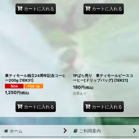
カートに入れる
カートに入れる
東ティモール独立24周年記念コーヒ
1Pばら売り 東ティモールピースコ
ー200g
[
1EK31
]
ーヒー[ドリップバッグ]
[
1EK21
]
180
円
(税込)
1,250
円
(税込)
在庫あり
カートに入れる
カートに入れる
ホーム
ご利用案内