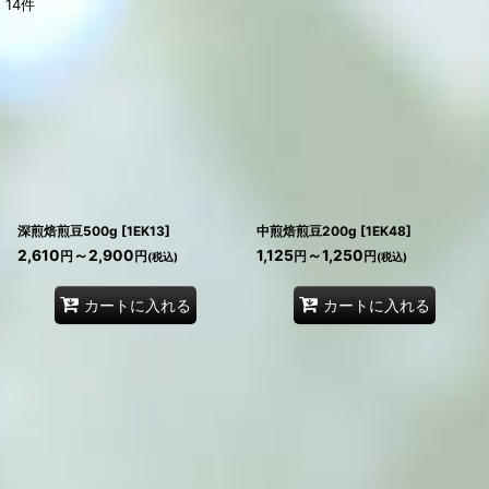
14
件
表示数
:
在庫あり
並び順
:
絞り込む
深煎焙煎豆500g
[
1EK13
]
中煎焙煎豆200g
[
1EK48
]
2,610
～2,900
1,125
～1,250
円
円
円
円
(税込)
(税込)
カートに入れる
カートに入れる