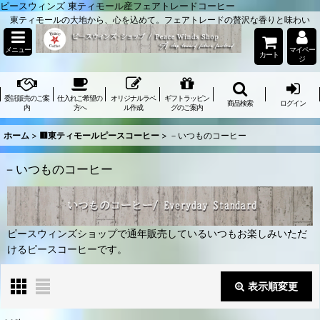
ピースウィンズ 東ティモール産フェアトレードコーヒー
東ティモールの大地から、心を込めて。フェアトレードの贅沢な香りと味わい
メニュー
マイペー
カート
ジ
委託販売のご案
仕入れご希望の
オリジナルラベ
ギフトラッピン
商品検索
ログイン
内
方へ
ル作成
グのご案内
ホーム
>
🟥東ティモールピースコーヒー
>
－いつものコーヒー
－いつものコーヒー
ピースウィンズショップで通年販売しているいつもお楽しみいただ
けるピースコーヒーです。
表示順変更
閉じる