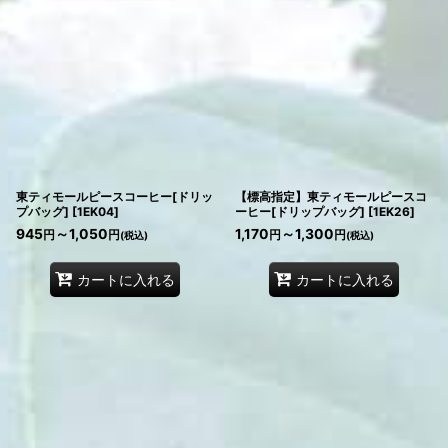
東ティモールピースコーヒー[ドリッ
【標高指定】東ティモールピースコ
プバッグ]
[
1EK04
]
ーヒー[ドリップバッグ]
[
1EK26
]
945
～1,050
1,170
～1,300
円
円
円
円
(税込)
(税込)
カートに入れる
カートに入れる