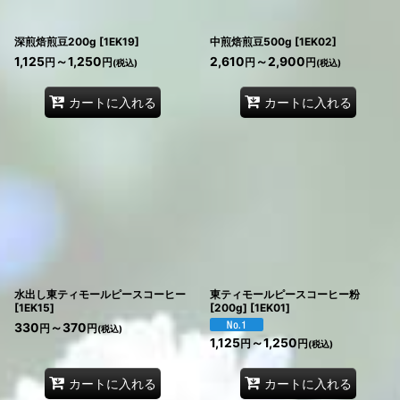
深煎焙煎豆200g
[
1EK19
]
中煎焙煎豆500g
[
1EK02
]
1,125
～1,250
2,610
～2,900
円
円
円
円
(税込)
(税込)
カートに入れる
カートに入れる
水出し東ティモールピースコーヒー
東ティモールピースコーヒー粉
[
1EK15
]
[200g]
[
1EK01
]
330
～370
円
円
(税込)
1,125
～1,250
円
円
(税込)
カートに入れる
カートに入れる