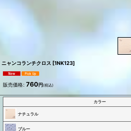
ニャンコランチクロス
[
1NK123
]
760
販売価格
:
円
(税込)
カラー
ナチュラル
ブルー