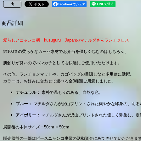
Facebookでシェア
商品詳細
愛らしいニャンコ柄 kusuguru Japanのマチルダさんランチクロス
綿100％の柔らかなガーゼ素材でお弁当を優しく包むのはもちろん、
肌触りが良いのでハンカチとしても快適にご使用いただけます。
その他、ランチョンマットや、カゴバッグの目隠しなど多用途に活躍。
カラーは、お好みに合わせて選べる全3種類ご用意しました。
ナチュラル：
素朴で温もりのある、自然な色。
ブルー：
マチルダさんが沢山プリントされた爽やかな印象の、明る
アイボリー：
マチルダさんが沢山プリントされた優しく馴染む、定
展開後の本体サイズ：50cm × 50cm
販売収益の一部はピースニャンコ事業の活動資金にあてさせていただきま