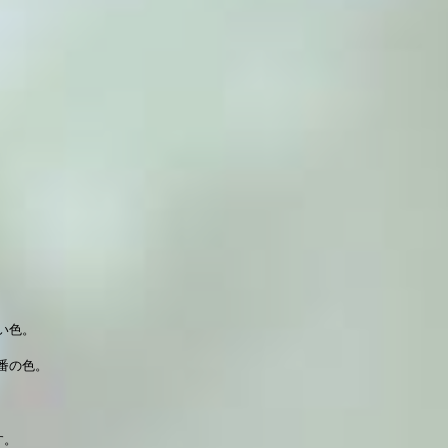
い色。
番の色。
す。