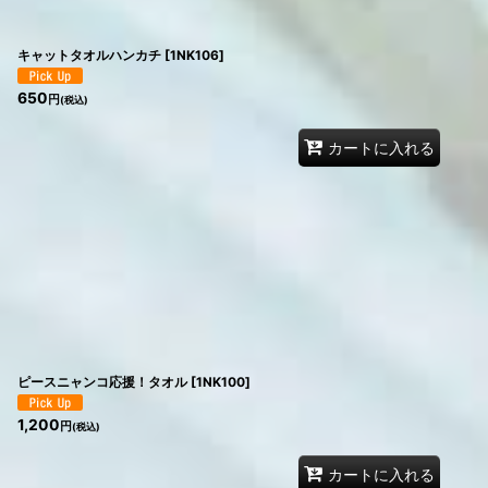
キャットタオルハンカチ
[
1NK106
]
650
円
(税込)
カートに入れる
ピースニャンコ応援！タオル
[
1NK100
]
1,200
円
(税込)
カートに入れる