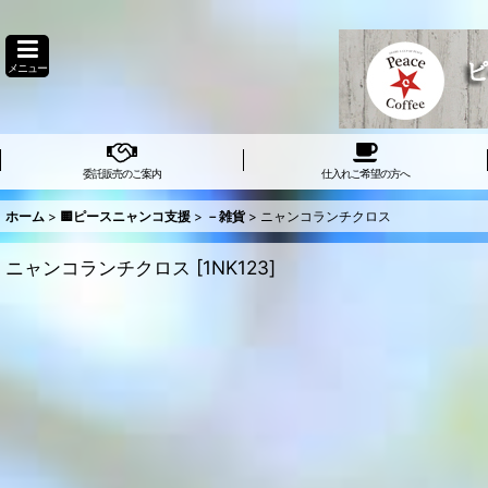
メニュー
委託販売のご案内
仕入れご希望の方へ
ホーム
>
🟨ピースニャンコ支援
>
－雑貨
>
ニャンコランチクロス
ニャンコランチクロス
[
1NK123
]