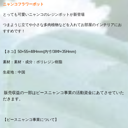
ニャンコフラワーポット
とっても可愛いニャンコのレジンポッ
トが新登場
つまようじ立てや小さな多肉植物などを入れてお部屋のインテリアにお
すすめです！
【ネコ】50×55×48Hmm(内寸/38Φ×35Hmm)
素材：
素材・成分：ポリレジン樹脂
生産地：中国
販売収益の一部はピースニャンコ事業の活動資金にあてさせていた
だきます。
【ピースニャンコ事業について】