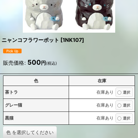
ニャンコフラワーポット
[
1NK107
]
500
販売価格
:
円
(税込)
色
在庫
茶トラ
在庫あり
グレー猫
在庫あり
黒猫
在庫あり
色
を選択してください