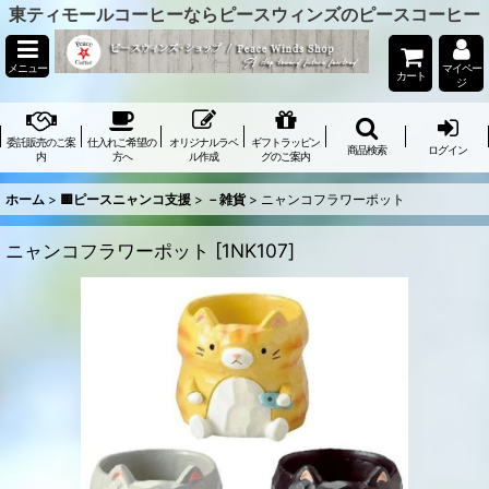
東ティモールコーヒーならピースウィンズのピースコーヒー
メニュー
マイペー
カート
ジ
委託販売のご案
仕入れご希望の
オリジナルラベ
ギフトラッピン
商品検索
ログイン
内
方へ
ル作成
グのご案内
ホーム
>
🟨ピースニャンコ支援
>
－雑貨
>
ニャンコフラワーポット
ニャンコフラワーポット
[
1NK107
]