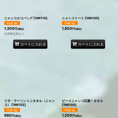
ニャンコエコバッグ
[
1NK110
]
ニャンコトート
[
1NK105
]
1,300
1,800
円
円
(税込)
(税込)
在庫数在庫あり
カートに入れる
カートに入れる
リサ・ラーソンミニタオル（ニャン
ピースニャンコ応援！タオル
コ）
[
1NK102
]
[
1NK100
]
980
1,200
円
円
(税込)
(税込)