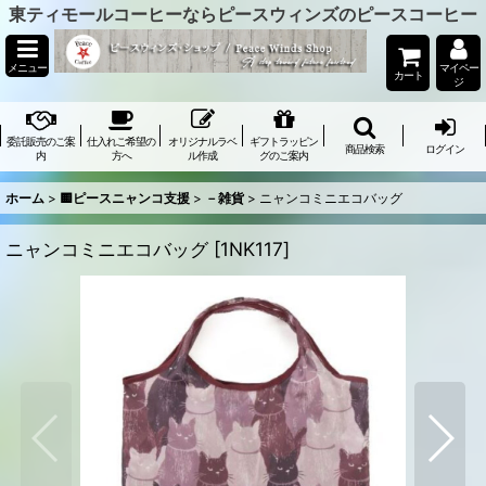
東ティモールコーヒーならピースウィンズのピースコーヒー
メニュー
マイペー
カート
ジ
委託販売のご案
仕入れご希望の
オリジナルラベ
ギフトラッピン
商品検索
ログイン
内
方へ
ル作成
グのご案内
ホーム
>
🟨ピースニャンコ支援
>
－雑貨
>
ニャンコミニエコバッグ
ニャンコミニエコバッグ
[
1NK117
]