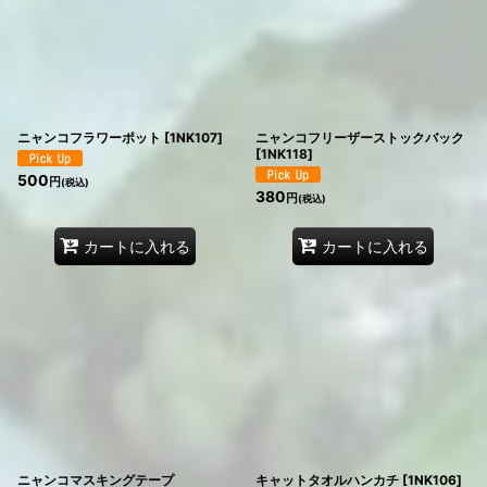
ニャンコフラワーポット
[
1NK107
]
ニャンコフリーザーストックバック
[
1NK118
]
500
円
(税込)
380
円
(税込)
カートに入れる
カートに入れる
ニャンコマスキングテープ
キャットタオルハンカチ
[
1NK106
]