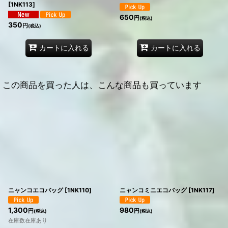
[
1NK113
]
650
円
(税込)
350
円
(税込)
カートに入れる
カートに入れる
この商品を買った人は、こんな商品も買っています
ニャンコエコバッグ
[
1NK110
]
ニャンコミニエコバッグ
[
1NK117
]
1,300
980
円
円
(税込)
(税込)
在庫数在庫あり