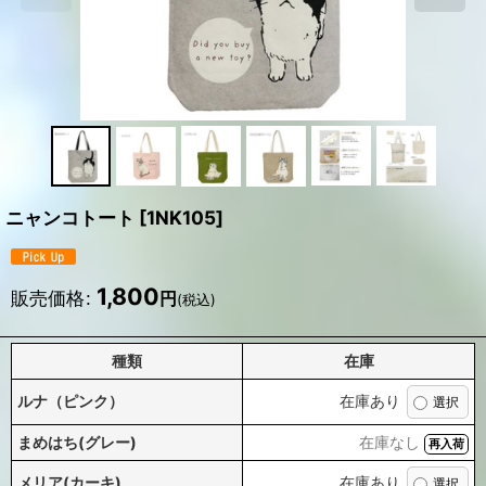
ニャンコトート
[
1NK105
]
1,800
販売価格
:
円
(税込)
種類
在庫
ルナ（ピンク）
在庫あり
まめはち(グレー)
在庫なし
再入荷
メリア(カーキ)
在庫あり