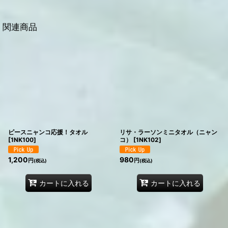
関連商品
ピースニャンコ応援！タオル
リサ・ラーソンミニタオル（ニャン
[
1NK100
]
コ）
[
1NK102
]
1,200
980
円
円
(税込)
(税込)
カートに入れる
カートに入れる