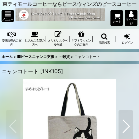
東ティモールコーヒーならピースウィンズのピースコーヒー
メニュー
マイペー
カート
ジ
委託販売のご案
仕入れご希望の
オリジナルラベ
ギフトラッピン
商品検索
ログイン
内
方へ
ル作成
グのご案内
ホーム
>
🟨ピースニャンコ支援
>
－雑貨
>
ニャンコトート
ニャンコトート
[
1NK105
]