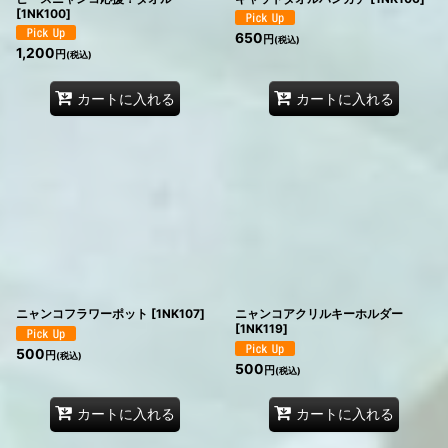
[
1NK100
]
650
円
(税込)
1,200
円
(税込)
カートに入れる
カートに入れる
ニャンコフラワーポット
[
1NK107
]
ニャンコアクリルキーホルダー
[
1NK119
]
500
円
(税込)
500
円
(税込)
カートに入れる
カートに入れる