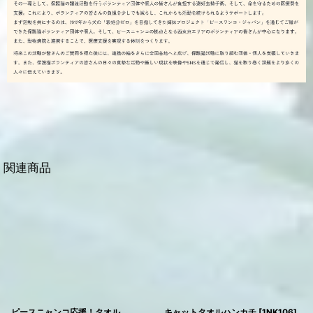
関連商品
ピースニャンコ応援！タオル
キャットタオルハンカチ
[
1NK106
]