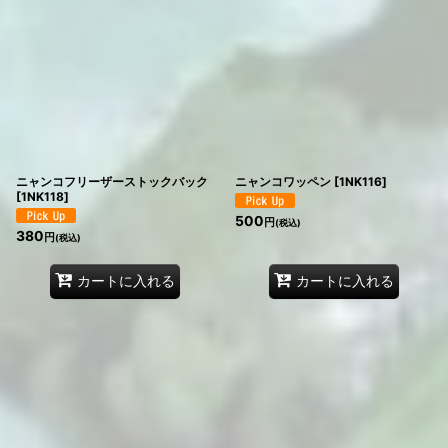
ニャンコフリーザーストックバック
ニャンコワッペン
[
1NK116
]
[
1NK118
]
500
円
(税込)
380
円
(税込)
カートに入れる
カートに入れる