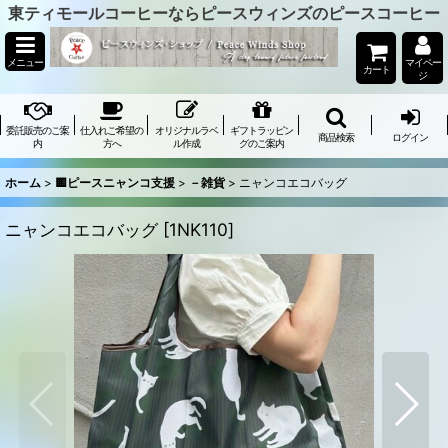
東ティモールコーヒーならピースウィンズのピースコーヒー
メニュー
マイペー
カート
ジ
委託販売のご案
仕入れご希望の
オリジナルラベ
ギフトラッピン
商品検索
ログイン
内
方へ
ル作成
グのご案内
ホーム
>
🟨ピースニャンコ支援
>
－雑貨
>
ニャンコエコバッグ
ニャンコエコバッグ
[
1NK110
]