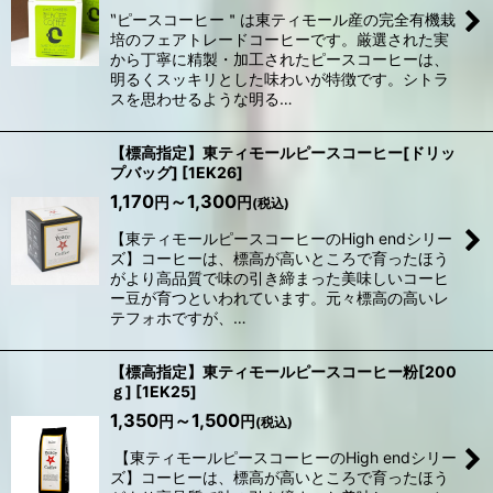
‶ピースコーヒー＂は東ティモール産の完全有機栽
培のフェアトレードコーヒーです。厳選された実
から丁寧に精製・加工されたピースコーヒーは、
明るくスッキリとした味わいが特徴です。シトラ
スを思わせるような明る…
【標高指定】東ティモールピースコーヒー[ドリッ
プバッグ]
[
1EK26
]
1,170
～1,300
円
円
(税込)
【東ティモールピースコーヒーのHigh endシリー
ズ】コーヒーは、標高が高いところで育ったほう
がより高品質で味の引き締まった美味しいコーヒ
ー豆が育つといわれています。元々標高の高いレ
テフォホですが、…
【標高指定】東ティモールピースコーヒー粉[200
ｇ]
[
1EK25
]
1,350
～1,500
円
円
(税込)
【東ティモールピースコーヒーのHigh endシリー
ズ】コーヒーは、標高が高いところで育ったほう