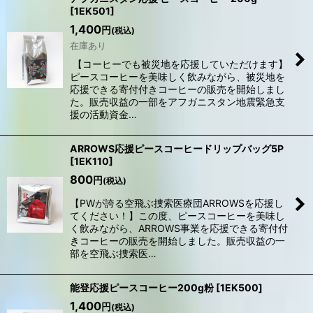
[
1EK501
]
1,400
円
(税込)
在庫あり
【コーヒーでも被災地を応援していただけます】
ピースコーヒーを美味しく飲みながら、被災地を
応援できる寄付付きコーヒーの販売を開始しまし
た。販売収益の一部をアフガニスタン地震緊急支
援の活動資金…
ARROWS応援ピースコーヒードリップバッグ5P
[
1EK110
]
800
円
(税込)
【PWが誇る空飛ぶ捜索医療団ARROWSを応援し
てください！】この度、ピースコーヒーを美味し
く飲みながら、ARROWS事業を応援できる寄付付
きコーヒーの販売を開始しました。販売収益の一
部を空飛ぶ捜索医…
能登応援ピースコーヒー200g粉
[
1EK500
]
1,400
円
(税込)