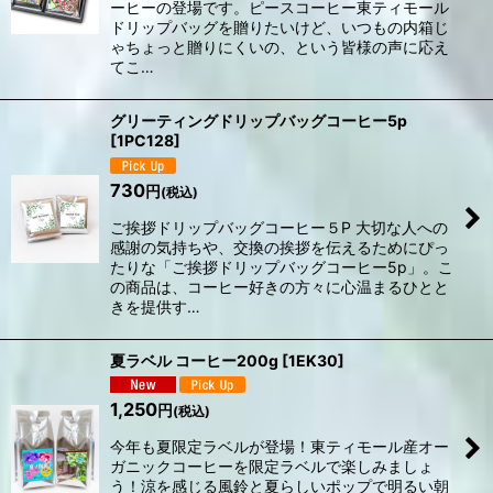
ーヒーの登場です。ピースコーヒー東ティモール
ドリップバッグを贈りたいけど、いつもの内箱じ
ゃちょっと贈りにくいの、という皆様の声に応え
てこ…
グリーティングドリップバッグコーヒー5p
[
1PC128
]
730
円
(税込)
ご挨拶ドリップバッグコーヒー５P 大切な人への
感謝の気持ちや、交換の挨拶を伝えるためにぴっ
たりな「ご挨拶ドリップバッグコーヒー5p」。こ
の商品は、コーヒー好きの方々に心温まるひとと
きを提供す…
夏ラベル コーヒー200g
[
1EK30
]
1,250
円
(税込)
今年も夏限定ラベルが登場！東ティモール産オー
ガニックコーヒーを限定ラベルで楽しみましょ
う！涼を感じる風鈴と夏らしいポップで明るい朝