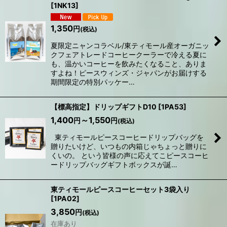
[
1NK13
]
1,350
円
(税込)
夏限定ニャンコラベル/東ティモール産オーガニッ
クフェアトレードコーヒークーラーで冷える夏に
も、温かいコーヒーを飲みたくなること、ありま
すよね！ピースウィンズ・ジャパンがお届けする
期間限定の特別パッケー…
【標高指定】ドリップギフトD10
[
1PA53
]
1,400
～1,550
円
円
(税込)
東ティモールピースコーヒードリップバッグを
贈りたいけど、いつもの内箱じゃちょっと贈りに
くいの。 という皆様の声に応えてこピースコーヒ
ードリップバッグギフトボックスが誕…
東ティモールピースコーヒーセット3袋入り
[
1PA02
]
3,850
円
(税込)
在庫あり