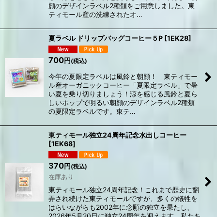
顔のデザインラベル2種類をご用意しました。東
ティモール産の洗練されたオ…
夏ラベル ドリップバッグコーヒー５P
[
1EK28
]
700
円
(税込)
今年の夏限定ラベルは風鈴と朝顔！ 東ティモー
ル産オーガニックコーヒー「夏限定ラベル」で暑
い夏を乗り切りましょう！涼を感じる風鈴と夏ら
しいポップで明るい朝顔のデザインラベル2種類
の夏限定ラベルです。東テ…
東ティモール独立24周年記念水出しコーヒー
[
1EK68
]
370
円
(税込)
在庫あり
東ティモール独立24周年記念！これまで歴史に翻
弄され続けた東ティモールですが、多くの犠牲を
はらいながらも2002年に念願の独立を果たし、
2026年5月20日に独立24周年を迎えます。私たち