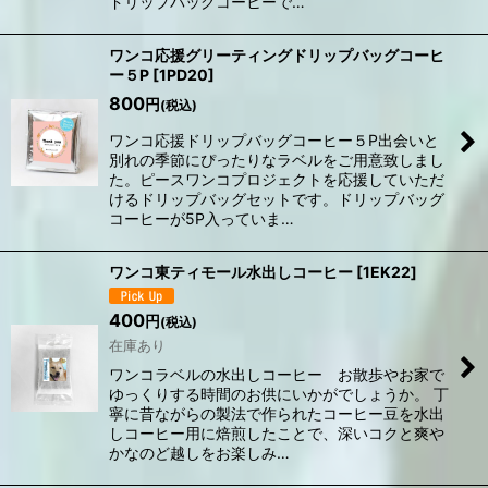
ドリップバッグコーヒーで…
ワンコ応援グリーティングドリップバッグコーヒ
ー５P
[
1PD20
]
800
円
(税込)
ワンコ応援ドリップバッグコーヒー５P出会いと
別れの季節にぴったりなラベルをご用意致しまし
た。ピースワンコプロジェクトを応援していただ
けるドリップバッグセットです。ドリップバッグ
コーヒーが5P入っていま…
ワンコ東ティモール水出しコーヒー
[
1EK22
]
400
円
(税込)
在庫あり
ワンコラベルの水出しコーヒー お散歩やお家で
ゆっくりする時間のお供にいかがでしょうか。 丁
寧に昔ながらの製法で作られたコーヒー豆を水出
しコーヒー用に焙煎したことで、深いコクと爽や
かなのど越しをお楽しみ…