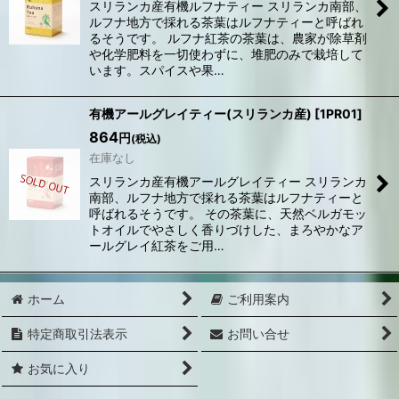
スリランカ産有機ルフナティー スリランカ南部、
ルフナ地方で採れる茶葉はルフナティーと呼ばれ
るそうです。 ルフナ紅茶の茶葉は、農家が除草剤
や化学肥料を一切使わずに、堆肥のみで栽培して
います。スパイスや果…
有機アールグレイティー(スリランカ産)
[
1PR01
]
864
円
(税込)
在庫なし
スリランカ産有機アールグレイティー スリランカ
南部、ルフナ地方で採れる茶葉はルフナティーと
呼ばれるそうです。 その茶葉に、天然ベルガモッ
トオイルでやさしく香りづけした、まろやかなア
ールグレイ紅茶をご用…
ホーム
ご利用案内
特定商取引法表示
お問い合せ
お気に入り