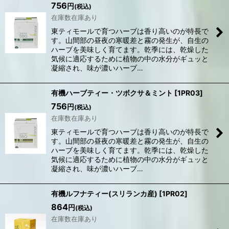
756
円
(税込)
在庫数在庫あり
東ティモールで育つハーブは香り高いのが特長で
す。山間部の昼夜の寒暖差と霧の発生が、自生の
ハーブを美味しく育てます。乾季には、乾燥した
気候に適応するために植物の中の水分がギュッと
凝縮され、味が濃いハーブ…
有機ハーブティー・ツボクサ＆ミント
[
1PR03
]
756
円
(税込)
在庫数在庫あり
東ティモールで育つハーブは香り高いのが特長で
す。山間部の昼夜の寒暖差と霧の発生が、自生の
ハーブを美味しく育てます。乾季には、乾燥した
気候に適応するために植物の中の水分がギュッと
凝縮され、味が濃いハーブ…
有機ルフナティー(スリランカ産)
[
1PR02
]
864
円
(税込)
在庫数在庫あり