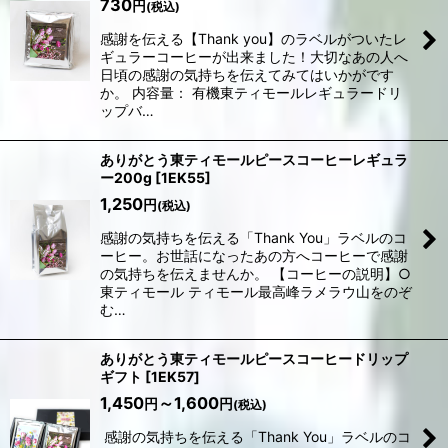
730
円
(税込)
感謝を伝える【Thank you】のラベルがついたレ
ギュラーコーヒーが出来ました！大切なあの人へ
日頃の感謝の気持ちを伝えてみてはいかがです
か。 内容量： 有機東ティモールレギュラードリ
ップバ…
ありがとう東ティモールピースコーヒーレギュラ
ー200g
[
1EK55
]
1,250
円
(税込)
感謝の気持ちを伝える「Thank You」ラベルのコ
ーヒー。お世話になったあの方へコーヒーで感謝
の気持ちを伝えませんか。 【コーヒーの説明】○
東ティモール ティモール最高峰ラメラウ山をのぞ
む…
ありがとう東ティモールピースコーヒードリップ
ギフト
[
1EK57
]
1,450
～1,600
円
円
(税込)
感謝の気持ちを伝える「Thank You」ラベルのコ