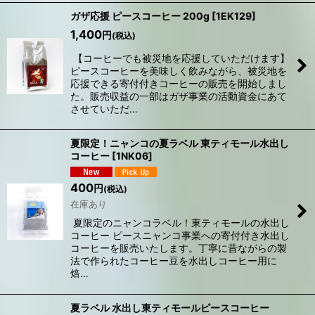
ガザ応援 ピースコーヒー 200g
[
1EK129
]
1,400
円
(税込)
【コーヒーでも被災地を応援していただけます】
ピースコーヒーを美味しく飲みながら、被災地を
応援できる寄付付きコーヒーの販売を開始しまし
た。販売収益の一部はガザ事業の活動資金にあて
させていただ…
夏限定！ニャンコの夏ラベル 東ティモール水出し
コーヒー
[
1NK06
]
400
円
(税込)
在庫あり
夏限定のニャンコラベル！東ティモールの水出し
コーヒー ピースニャンコ事業への寄付付き水出し
コーヒーを販売いたします。丁寧に昔ながらの製
法で作られたコーヒー豆を水出しコーヒー用に
焙…
夏ラベル 水出し東ティモールピースコーヒー