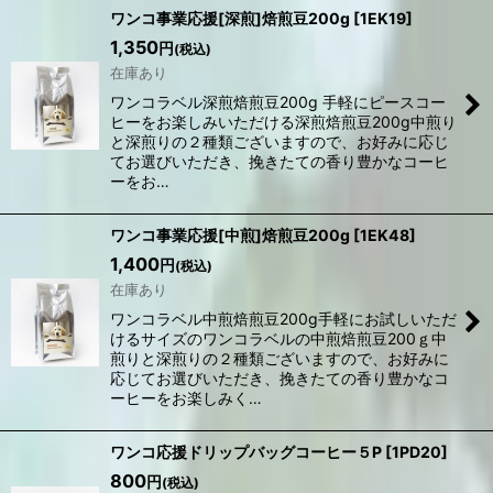
ワンコ事業応援[深煎]焙煎豆200g
[
1EK19
]
1,350
円
(税込)
在庫あり
ワンコラベル深煎焙煎豆200g 手軽にピースコー
ヒーをお楽しみいただける深煎焙煎豆200g中煎り
と深煎りの２種類ございますので、お好みに応じ
てお選びいただき、挽きたての香り豊かなコーヒ
ーをお…
ワンコ事業応援[中煎]焙煎豆200g
[
1EK48
]
1,400
円
(税込)
在庫あり
ワンコラベル中煎焙煎豆200g手軽にお試しいただ
けるサイズのワンコラベルの中煎焙煎豆200ｇ中
煎りと深煎りの２種類ございますので、お好みに
応じてお選びいただき、挽きたての香り豊かなコ
ーヒーをお楽しみく…
ワンコ応援ドリップバッグコーヒー５P
[
1PD20
]
800
円
(税込)