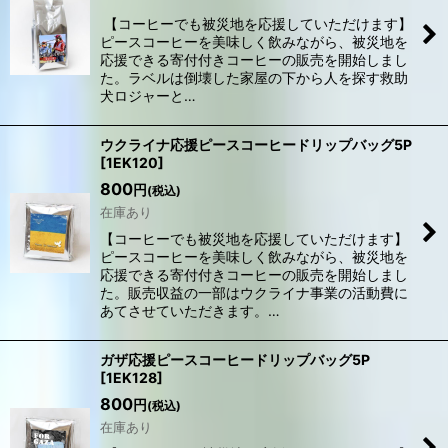
【コーヒーでも被災地を応援していただけます】
ピースコーヒーを美味しく飲みながら、被災地を
応援できる寄付付きコーヒーの販売を開始しまし
た。ラベルは倒壊した家屋の下から人を探す救助
犬ロジャーと…
ウクライナ応援ピースコーヒードリップバッグ5P
[
1EK120
]
800
円
(税込)
在庫あり
【コーヒーでも被災地を応援していただけます】
ピースコーヒーを美味しく飲みながら、被災地を
応援できる寄付付きコーヒーの販売を開始しまし
た。販売収益の一部はウクライナ事業の活動費に
あてさせていただきます。…
ガザ応援ピースコーヒードリップバッグ5P
[
1EK128
]
800
円
(税込)
在庫あり