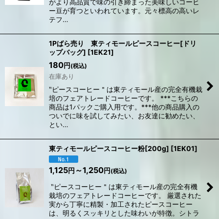
がより高品質で味の引き締まった美味しいコーヒ
ー豆が育つといわれています。元々標高の高いレ
テフ…
1Pばら売り 東ティモールピースコーヒー[ドリ
ップバッグ]
[
1EK21
]
180
円
(税込)
在庫あり
‶ピースコーヒー＂は東ティモール産の完全有機栽
培のフェアトレードコーヒーです。 ***こちらの
商品は1パックご購入用です。***他の商品購入の
ついでに味を試してみたい、お友達に勧めたい、
とい…
東ティモールピースコーヒー粉[200g]
[
1EK01
]
1,125
～1,250
円
円
(税込)
‶ピースコーヒー＂は東ティモール産の完全有機
栽培のフェアトレードコーヒーです。 厳選された
実から丁寧に精製・加工されたピースコーヒー
は、明るくスッキリとした味わいが特徴。シトラ