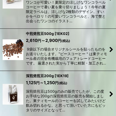
ワンコが可愛い！夏限定の涼しげなワンコラベル
コーヒーで暑い夏を乗り切りましょう！今年の夏
限定ラベルは、涼しげな2種類のデザイン。すい
かをペロリ！の可愛いワンコラベルと、海で蟹と
出会ったワンコのイラスト…
中煎焙煎豆500g
[
1EK02
]
2,610
～2,900
円
円
(税込)
9袋以下の場合オリジナルシールを貼ったものを
お送りいたします。‶ピースコーヒー＂は東ティモ
ール産の完全有機栽培のフェアトレードコーヒー
です。 厳選された実から丁寧に精製・加工され…
深煎焙煎豆200g
[
1EK19
]
1,125
～1,250
円
円
(税込)
深煎焙煎豆は500gのみの販売でしたが、この度
お手頃な200gの深煎焙煎豆の販売を開始しまし
た。東ティモールのコーヒーを試してみたいけど
飲み切れるかな。と思って頂いていた方にもピッ
タリのサイズとなって…