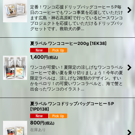
定番！ワンコ応援ドリップバッグコーヒー５P毎
日のコーヒーでもワンコ事業を応援していただけ
ます広島・神石高原町で行っているピースワンコ
プロジェクトを応援していただけるドリップバッ
グセットです。救助犬の夢…
夏ラベル ワンココーヒー200g
[
1EK38
]
1,400
円
(税込)
ワンコが可愛い！夏限定の涼しげなワンコラベル
コーヒーで暑い夏を乗り切りましょう！今年の夏
限定ラベルは、涼しげな2種類のデザイン。すい
かをペロリ！の可愛いワンコラベルと、海で蟹と
出会ったワンコのイラスト…
夏ラベル ワンコドリップバッグコーヒー５P
[
1PD138
]
800
円
(税込)
在庫あり