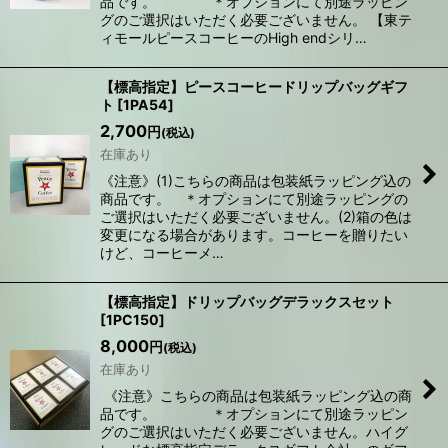
品です。 ＊オプションにて別途ラッピン
グのご選択はいただく必要ございません。 【東テ
ィモールピースコーヒーのHigh endシリ…
【標高指定】ピースコーヒードリップバッグギフ
ト
[
1PA54
]
2,700
円
(税込)
在庫あり
《注意》(1)こちらの商品は包装紙ラッピング込の
商品です。 ＊オプションにて別途ラッピングの
ご選択はいただく必要ございません。(2)箱の色は
変更になる場合があります。コーヒーを贈りたい
けど、コーヒーメ…
【標高指定】ドリップバッグデラックスセット
[
1PC150
]
8,000
円
(税込)
在庫あり
《注意》こちらの商品は包装紙ラッピング込の商
品です。 ＊オプションにて別途ラッピン
グのご選択はいただく必要ございません。ハイグ