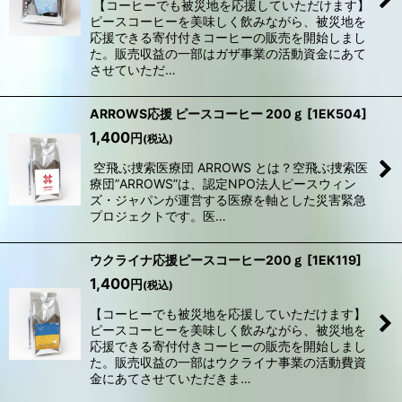
【コーヒーでも被災地を応援していただけます】
ピースコーヒーを美味しく飲みながら、被災地を
応援できる寄付付きコーヒーの販売を開始しまし
た。販売収益の一部はガザ事業の活動資金にあて
させていただ…
ARROWS応援 ピースコーヒー 200ｇ
[
1EK504
]
1,400
円
(税込)
空飛ぶ捜索医療団 ARROWS とは？空飛ぶ捜索医
療団”ARROWS”は、認定NPO法人ピースウィン
ズ・ジャパンが運営する医療を軸とした災害緊急
プロジェクトです。医…
ウクライナ応援ピースコーヒー200ｇ
[
1EK119
]
1,400
円
(税込)
【コーヒーでも被災地を応援していただけます】
ピースコーヒーを美味しく飲みながら、被災地を
応援できる寄付付きコーヒーの販売を開始しまし
た。販売収益の一部はウクライナ事業の活動費資
金にあてさせていただきま…