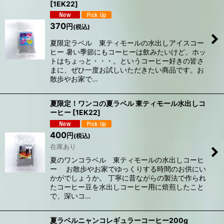
[
1EK22
]
370
円
(税込)
夏限定ラベル 東ティモールの水出しアイスコー
ヒー 暑い季節にもコーヒーは飲みたいけど、ホッ
トはちょっと・・・。というコーヒー好きの皆さ
まに、ぜひ一度お試しいただきたい商品です。お
散歩やお家で…
夏限定！ワンコの夏ラベル 東ティモール水出しコ
ーヒー
[
1EK22
]
400
円
(税込)
在庫あり
夏のワンコラベル 東ティモールの水出しコーヒ
ー お散歩やお家でゆっくりする時間のお供にい
かがでしょうか。 丁寧に昔ながらの製法で作られ
たコーヒー豆を水出しコーヒー用に焙煎したこと
で、深いコ…
夏ラベルニャンコレギュラーコーヒー200g