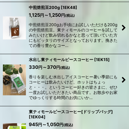
中煎焙煎豆200g
[
1EK48
]
1,125
～1,250
円
円
(税込)
中煎焙煎豆200gお手頃にお試しいただける200g
の中煎焙煎豆。東ティモールのコーヒーを試して
みたいけど飲み切れるかなと思って頂いていた方
にもピッタリのサイズとなっております。挽きた
ての香り豊かなコー…
水出し東ティモールピースコーヒー
[
1EK15
]
330
～370
円
円
(税込)
香りを楽しむ水出しアイスコーヒー暑い季節にも
コーヒーは飲みたいけど、ホットはちょっ
と・・・。というコーヒー好きの皆さまに、ぜひ
一度お試しいただきたい商品です。お散歩やお家
でゆっくりする時間のお供にいか…
東ティモールピースコーヒー[ドリップバッグ]
[
1EK04
]
945
～1,050
円
円
(税込)