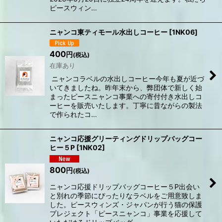
ピースウィン…
ニャンコ東ティモール水出しコーヒー
[
1NK06
]
400
円
(税込)
在庫あり
ニャンコラベルの水出しコーヒー今年も夏が近づ
いてきましたね。昨年末から、弊団体で新しく始
まったピースニャンコ事業への寄付付き水出しコ
ーヒーを販売いたします。丁寧に昔ながらの製法
で作られたコ…
ニャンコ応援グリーティングドリップバッグコー
ヒー５P
[
1NK02
]
800
円
(税込)
ニャンコ応援ドリップバッグコーヒー５P出会い
と別れの季節にぴったりなラベルをご用意致しま
した。ピースウィンズ・ジャパンが行う猫の保護
プレジェクト「ピースニャンコ」事業を応援して