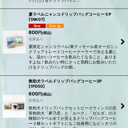
いただけるドリップバッグ…
夏ラベルニャンコドリップバッグコーヒー５P
[
1NK07
]
800
円
(税込)
在庫あり
夏限定ニャンコラベル/東ティモール産オーガニッ
クフェアトレードコーヒークーラーで冷える夏に
も、温かいコーヒーを飲みたくなること、ありま
すよね！飲みたい時にさっと気軽にお飲みいただ
けるドリップバッグの期…
救助犬ラベルドリップバッグコーヒー3P
[
1PD50
]
600
円
(税込)
在庫あり
救助犬ドリップバッグセットピースウィンズの災
害救助犬「夢乃丞」と「ルーク」「ゼルダ」の３
種類のラベル全てが見えるドリップバッグコーヒ
ー３種セットギフトにもご自身用にもピッタリの