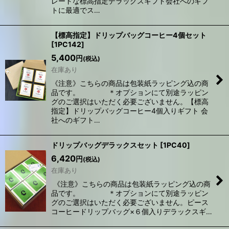
レードな標高指定デラックスギフト会社へのギフ
トに最適でス…
【標高指定】ドリップバッグコーヒー4個セット
[
1PC142
]
5,400
円
(税込)
在庫あり
《注意》こちらの商品は包装紙ラッピング込の商
品です。 ＊オプションにて別途ラッピン
グのご選択はいただく必要ございません。【標高
指定】ドリップバッグコーヒー4個入りギフト 会
社へのギフト…
ドリップバッグデラックスセット
[
1PC40
]
6,420
円
(税込)
在庫あり
《注意》こちらの商品は包装紙ラッピング込の商
品です。 ＊オプションにて別途ラッピン
グのご選択はいただく必要ございません。ピース
コーヒードリップバッグ×６個入りデラックスギ…