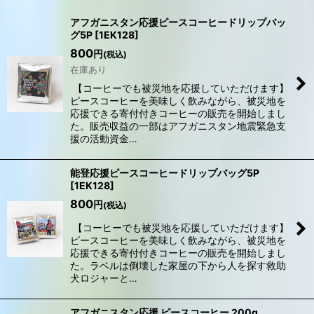
表示数
:
アフガニスタン応援ピースコーヒードリップバッ
グ5P
[
1EK128
]
在庫あり
800
円
(税込)
在庫あり
並び順
:
【コーヒーでも被災地を応援していただけます】
ピースコーヒーを美味しく飲みながら、被災地を
応援できる寄付付きコーヒーの販売を開始しまし
絞り込む
た。販売収益の一部はアフガニスタン地震緊急支
援の活動資金…
能登応援ピースコーヒードリップバッグ5P
[
1EK128
]
800
円
(税込)
【コーヒーでも被災地を応援していただけます】
ピースコーヒーを美味しく飲みながら、被災地を
応援できる寄付付きコーヒーの販売を開始しまし
た。ラベルは倒壊した家屋の下から人を探す救助
犬ロジャーと…
アフガニスタン応援 ピースコーヒー 200g