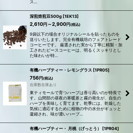
ス…
深煎焙煎豆500g
[
1EK13
]
2,610
～2,900
円
円
(税込)
9袋以下の場合オリジナルシールを貼ったものを
送りいたします。完全有機栽培のフェアトレード
コーヒーです。 厳選された実から丁寧に精製・加
工されたピースコーヒーは、明るくスッキリとし
た味わいが特…
有機ハーブティー・レモングラス
[
1PR05
]
756
円
(税込)
在庫数在庫あり
東ティモールで育つハーブは香り高いのが特長で
す。山間部の昼夜の寒暖差と霧の発生が、自生の
ハーブを美味しく育てます。乾季には、乾燥した
気候に適応するために植物の中の水分がギュッと
凝縮され、味が濃いハーブ…
有機ハーブティー・ 月桃（げっとう）
[
1PR04
]