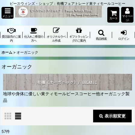
ピースウィンズ・ショップ：有機フェアトレード東ティモールコーヒー
メニュー
マイペー
カート
ジ
委託販売のご案
仕入れご希望の
オリジナルラベ
ギフトラッピン
商品検索
ログイン
内
方へ
ル作成
グのご案内
ホーム
>
オーガニック
オーガニック
地球や身体に優しい東ティモールピースコーヒー他オーガニック製
品
表示順変更
閉じる
57
件