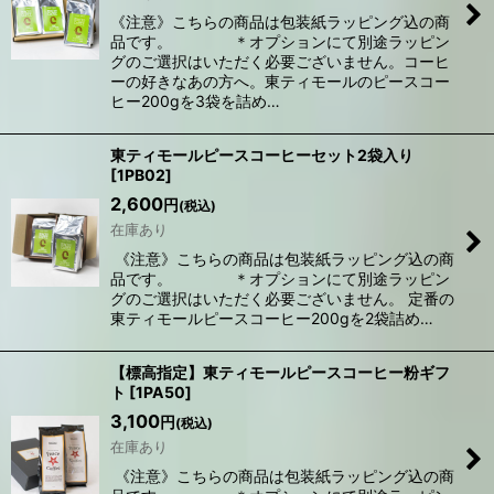
《注意》こちらの商品は包装紙ラッピング込の商
品です。 ＊オプションにて別途ラッピン
グのご選択はいただく必要ございません。コーヒ
ーの好きなあの方へ。東ティモールのピースコー
ヒー200gを3袋を詰め…
東ティモールピースコーヒーセット2袋入り
[
1PB02
]
2,600
円
(税込)
在庫あり
《注意》こちらの商品は包装紙ラッピング込の商
品です。 ＊オプションにて別途ラッピン
グのご選択はいただく必要ございません。 定番の
東ティモールピースコーヒー200gを2袋詰め…
【標高指定】東ティモールピースコーヒー粉ギフ
ト
[
1PA50
]
3,100
円
(税込)
在庫あり
《注意》こちらの商品は包装紙ラッピング込の商