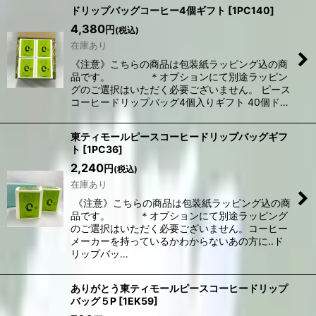
ドリップバッグコーヒー4個ギフト
[
1PC140
]
4,380
円
(税込)
在庫あり
《注意》こちらの商品は包装紙ラッピング込の商
品です。 ＊オプションにて別途ラッピン
グのご選択はいただく必要ございません。 ピース
コーヒードリップバッグ4個入りギフト 40個ド…
東ティモールピースコーヒードリップバッグギフ
ト
[
1PC36
]
2,240
円
(税込)
在庫あり
《注意》こちらの商品は包装紙ラッピング込の商
品です。 ＊オプションにて別途ラッピング
のご選択はいただく必要ございません。コーヒー
メーカーを持っているかわからないあの方に..ド
リップバッ…
ありがとう東ティモールピースコーヒードリップ
バッグ５P
[
1EK59
]