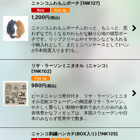
ニャンコふわもふポーチ
[
1NK127
]
1,200
円
(税込)
ニャンコふわもふポーチふわっと、もふっと、思
わずなでたくなるやわらかな触り心地の猫型ポー
チです。リップクリームやイヤホンなどを入れる
小物入れとして、またミニペンケースとして(ペン
が5本程度入ります)も…
リサ・ラーソンミニタオル（ニャンコ）
[
1NK102
]
980
円
(税込)
ピースニャンコ寄付付き、リサ・ラーソンミニタ
オル北欧スウェーデンの陶芸家リサ・ラーソン。
やさしく愛らしい動物や素朴であたたかみのある
表情豊かなフィギュアは、本国スウェーデンや日
本のみならず世界中で数多…
ニャンコ刺繍ハンカチ(BOX入り)
[
1NK125
]