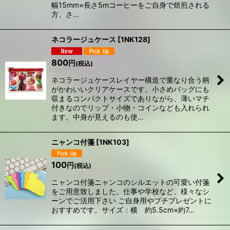
幅15mm×長さ5mコーヒーをご自身で焙煎される
方、さ…
ネコラージュケース
[
1NK128
]
800
円
(税込)
ネコラージュケースレイヤー構造で重なり合う柄
がかわいいクリアケースです。小さめバッグにも
収まるコンパクトサイズでありながら、薄いマチ
付きなのでリップ・小物・コインなども入れられ
ます。中身が見えるのも使…
ニャンコ付箋
[
1NK103
]
100
円
(税込)
ニャンコ付箋ニャンコのシルエットの可愛い付箋
をご用意致しました。仕事や学校など、様々なシ
ーンでご活用下さい ご自身用やプチプレゼントに
おすすめです。サイズ：横 約5.5cm×約7…