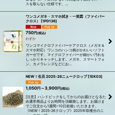
スを取らない仕様です。…
ワンコメガネ・スマホ拭き・一笑図（ファイバー
クロス）
[
1PD136
]
750
円
(税込)
わずか
ワンコマイクロファイバーケアクロス（メガネ＆
スマホ対応）ワンコのハンコ柄がかわいいソフト
ガーゼです。マイクロファイバーが細かい汚れを
しっかりキャッチします。メガネ、スマートフォ
ン、カメラレンズなどにお…
NEW！生豆 2025‐26ニュークロップ
[
1EK03
]
1,050
～3,900
円
円
(税込)
[注意】ハンドピックをしてからのお届けとなるた
め通常商品よりお時間を頂戴致します。お届けま
でご注文から1週間~10日前後いただきます。
《NEW！2025‐26クロップ》2025年収穫分のニ