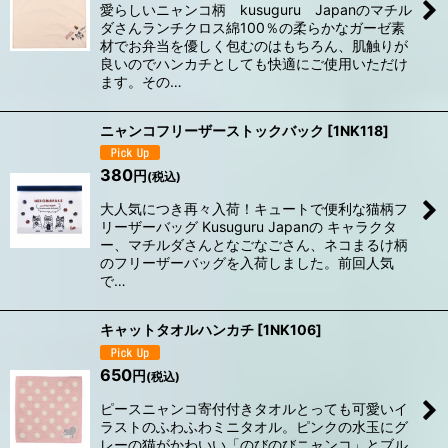
愛らしいニャンコ柄 kusuguru Japanのマチル
ダさんランチクロス綿100％の柔らかなガーゼ素
材でお弁当を優しく包むのはもちろん、肌触りが
良いのでハンカチとしても快適にご使用いただけ
ます。その…
ニャンコフリーザーストックバック
[
1NK118
]
380
円
(税込)
大人気につき再々入荷！キュートで便利な猫柄フ
リーザーバッグ Kusuguru Japanの キャラクタ
ー、マチルダさんとなごなごさん、ネコまるけ柄
のフリーザーバッグを入荷しました。前回人気
で…
キャットタオルハンカチ
[
1NK106
]
650
円
(税込)
ピースニャンコ寄付付きタオルとっても可愛いイ
ラストのふわふわミニタオル。ピンクの水玉にグ
レーの猫がかわいい「のびのびニャンコ」とブル