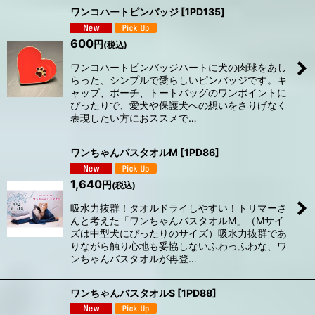
ワンコハートピンバッジ
[
1PD135
]
600
円
(税込)
ワンコハートピンバッジハートに犬の肉球をあし
らった、シンプルで愛らしいピンバッジです。キ
ャップ、ポーチ、トートバッグのワンポイントに
ぴったりで、愛犬や保護犬への想いをさりげなく
表現したい方におススメで…
ワンちゃんバスタオルM
[
1PD86
]
1,640
円
(税込)
吸水力抜群！タオルドライしやすい！トリマーさ
んと考えた「ワンちゃんバスタオルM」（Mサイ
ズは中型犬にぴったりのサイズ）吸水力抜群であ
りながら触り心地も妥協しないふわっふわな、ワ
ンちゃんバスタオルが再登…
ワンちゃんバスタオルS
[
1PD88
]