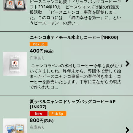
ピースニャンコ応援！ドリップバッグコーヒーギ
フト2024年10月、ピースウィンズは猫の保護支
援活動 「ピースニャンコ」事業を開始しまし
た。このロゴには、『猫の幸せを第一』に、とい
うピースニャンコの想い…
ニャンコ東ティモール水出しコーヒー
[
1NK06
]
400
円
(税込)
在庫あり
ニャンコラベルの水出しコーヒー今年も夏が近づ
いてきましたね。昨年末から、弊団体で新しく始
まったピースニャンコ事業への寄付付き水出しコ
ーヒーを販売いたします。丁寧に昔ながらの製法
で作られたコ…
夏ラベルニャンコドリップバッグコーヒー５P
[
1NK07
]
800
円
(税込)
在庫あり