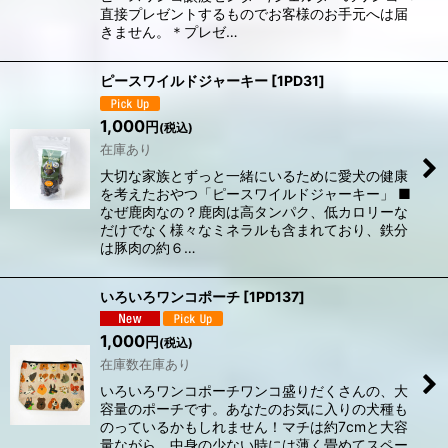
直接プレゼントするものでお客様のお手元へは届
きません。​＊​プレゼ…
ピースワイルドジャーキー
[
1PD31
]
1,000
円
(税込)
在庫あり
大切な家族とずっと一緒にいるために愛犬の健康
を考えたおやつ「ピースワイルドジャーキー」 ■
なぜ鹿肉なの？鹿肉は高タンパク、低カロリーな
だけでなく様々なミネラルも含まれており、鉄分
は豚肉の約６…
いろいろワンコポーチ
[
1PD137
]
1,000
円
(税込)
在庫数在庫あり
いろいろワンコポーチワンコ盛りだくさんの、大
容量のポーチです。あなたのお気に入りの犬種も
のっているかもしれません！マチは約7cmと大容
量ながら、中身の少ない時には薄く畳めてスペー