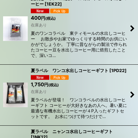
ーヒー
[
1EK22
]
400
円
(税込)
在庫あり
夏のワンコラベル 東ティモールの水出しコーヒ
ー お散歩やお家でゆっくりする時間のお供にい
かがでしょうか。 丁寧に昔ながらの製法で作られ
たコーヒー豆を水出しコーヒー用に焙煎したこと
で、深いコ…
夏ラベル ワンコ水出しコーヒーギフト
[
1PD22
]
1,750
円
(税込)
在庫あり
夏ラベルが登場！ ワンコラベルの水出しコーヒ
ーギフト コーヒーが大好きなあの人へ。暑い夏に
最適な有機水出しコーヒーが４P入ったギフトセ
ットです。 お水につけて待つだけで…
夏ラベル ニャンコ水出しコーヒーギフト
[
1NK12
]