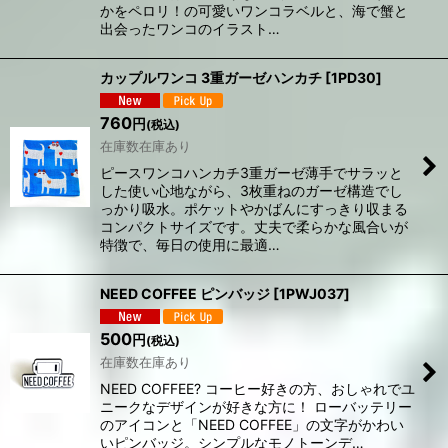
かをペロリ！の可愛いワンコラベルと、海で蟹と
出会ったワンコのイラスト…
カップルワンコ 3重ガーゼハンカチ
[
1PD30
]
760
円
(税込)
在庫数在庫あり
ピースワンコハンカチ3重ガーゼ薄手でサラッと
した使い心地ながら、3枚重ねのガーゼ構造でし
っかり吸水。ポケットやかばんにすっきり収まる
コンパクトサイズです。丈夫で柔らかな風合いが
特徴で、毎日の使用に最適…
NEED COFFEE ピンバッジ
[
1PWJ037
]
500
円
(税込)
在庫数在庫あり
NEED COFFEE? コーヒー好きの方、おしゃれでユ
ニークなデザインが好きな方に！ ローバッテリー
のアイコンと「NEED COFFEE」の文字がかわい
いピンバッジ。シンプルなモノトーンデ…