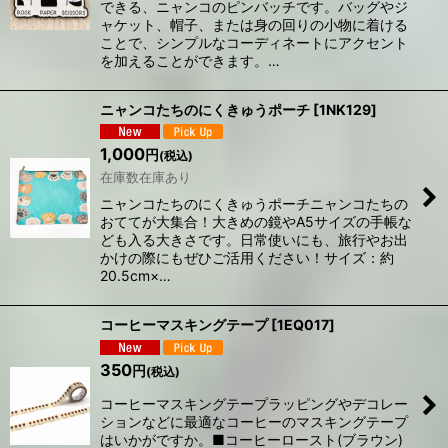
できる、ニャンコのピンバッチです。バッグやジ
ャケット、帽子、または身の回りの小物に着ける
ことで、シンプルなコーディネートにアクセント
を加えることができます。…
ニャンコたちのにくきゅうポーチ
[
1NK129
]
1,000
円
(税込)
在庫数在庫あり
ニャンコたちのにくきゅうポーチニャンコたちの
おててが大集合！大きめの鏡やA5サイズの手帳な
ども入る大きさです。日常使いにも、旅行やお出
かけの際にもぜひご活用ください！サイズ：約
20.5cm×…
コーヒーマスキングテープ
[
1EQ017
]
350
円
(税込)
コーヒーマスキングテープラッピングやデコレー
ションなどに最適なコーヒーのマスキングテープ
はいかがですか。■コーヒーロースト(ブラウン)