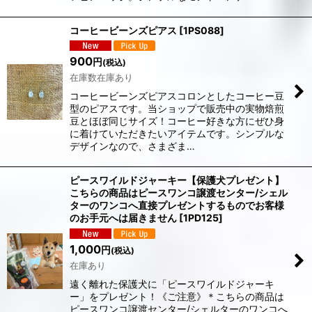
コーヒービーンズピアス
[
1PS088
]
900
円
(税込)
在庫数在庫あり
コーヒービーンズピアスコロンとしたコーヒー豆
型のピアスです。当ショップで販売中の実物焙煎
豆とほぼ同じサイズ！コーヒー好きな方にぜひ身
に着けていただきたいアイテムです。シンプルな
デザインなので、さまざま…
ピースワイルドジャーキー【保護犬プレゼント】
こちらの商品はピースワンコ譲渡センター/シェル
ターのワンコへ直接プレゼントするものでお客様
のお手元へは届きません
[
1PD125
]
1,000
円
(税込)
在庫あり
​遠く離れた保護犬に「ピースワイルドジャーキ
ー」をプレゼント！《ご注意》＊こちらの商品は
ピースワンコ譲渡センター/シェルターのワンコへ