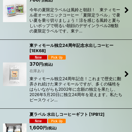
円
(税込)
今年の夏限定ラベルは風鈴と朝顔！ 東ティモー
ル産オーガニックコーヒー「夏限定ラベル」で暑
い夏を乗り切りましょう！涼を感じる風鈴と夏ら
しいポップで明るい朝顔のデザインラベル2種類
の夏限定ラベルです。東テ…
東ティモール独立24周年記念水出しコーヒー
[
1EK68
]
370
円
(税込)
在庫あり
東ティモール独立24周年記念！これまで歴史に翻
弄され続けた東ティモールですが、多くの犠牲を
はらいながらも2002年に念願の独立を果たし、
2026年5月20日に独立24周年を迎えます。私たち
ピースウィン…
夏ラベル 水出しコーヒーギフト
[
1PB12
]
1,600
円
(税込)