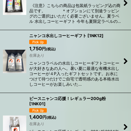
《注意》こちらの商品は包装紙ラッピング込の商
品です。 ＊オプションにて別途ラッピン
グのご選択はいただく必要ございません。夏ラベ
ル 水出しコーヒーギフト 今年も夏限定ラベルの…
ニャンコ水出しコーヒーギフト
[
1NK12
]
1,750
円
(税込)
在庫あり
ニャンコラベルの水出しコーヒーギフトコーヒー
が大好きなあの人へ。暑い夏に最適な有機水出し
コーヒーが４P入ったギフトセットです。お水に
つけて待つだけでご自宅で透明感のある本格水出
しコーヒーがお楽しみいた…
ピースニャンコ応援！レギュラー200g粉
[
1NK01
]
1,400
円
(税込)
在庫あり