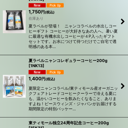
1,750
円
(税込)
在庫あり
夏ラベルが登場！ ニャンコラベルの水出しコー
ヒーギフト コーヒーが大好きなあの人へ。暑い夏
に最適な有機水出しコーヒーが４P入ったギフト
セットです。お水につけて待つだけでご自宅で透
明感のある本…
夏ラベルニャンコレギュラーコーヒー200g
[
1NK13
]
1,400
円
(税込)
夏限定ニャンコラベル/東ティモール産オーガニッ
クフェアトレードコーヒークーラーで冷える夏に
も、温かいコーヒーを飲みたくなること、ありま
すよね！ピースウィンズ・ジャパンがお届けする
期間限定の特別パッケー…
東ティモール独立24周年記念コーヒー200g
[
1EK31
]