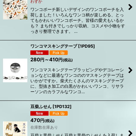
わずか
ワンコポーチ新しいデザインのワンコポーチを入
荷しました！いろんなワンコ柄が楽しめる、とっ
てもかわいいワンコポーチ。皆様の愛犬もいるか
も？ まち付きでしっかり収納、コスメや小物をす
っきり整理できます。 …
ワンコマスキングテープ
[
1PD95
]
280
～410
円
円
(税込)
ワンコマスキングテープラッピングやデコレーシ
ョンなどに最適なワンコののマスキングテープは
いかがですか。柴犬たくさんのマスキングテープ
に、型抜き加工の白黒がかわいいワンコ、リサラ
ーソンのカラフルなワンコ…
豆柴ふせん
[
1PD132
]
470
円
(税込)
在庫数在庫あり
豆柴と黒柴ふせん豆柴と黒柴のふせんを入荷しま