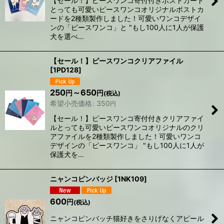
【セール！】ピースワンコ寄付付きポストカード
とっても可愛いピースワンコオリジナルポストカ
ードを2種類製作しました！可愛いワンコデザイ
ンの「ピースワンコ」と "もし100人に1人が保護
犬を選べ…
【セール！】ピースワンコクリアファイル
[
1PD128
]
250
～650
円
円
(税込)
希望小売価格
:
350
円
【セール！】ピースワンコ寄付付きクリアファイ
ルとっても可愛いピースワンコオリジナルのクリ
アファイルを2種類製作しました！可愛いワンコ
デザインの「ピースワンコ」 "もし100人に1人が
保護犬を…
ニャンコピンバッジ
[
1NK109
]
600
円
(税込)
ニャンコピンバッチ猫好きをさりげなくアピール