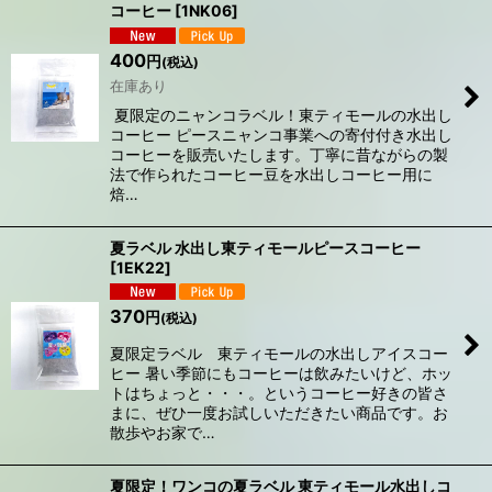
コーヒー
[
1NK06
]
並び順
:
400
円
(税込)
在庫あり
絞り込む
夏限定のニャンコラベル！東ティモールの水出し
コーヒー ピースニャンコ事業への寄付付き水出し
コーヒーを販売いたします。丁寧に昔ながらの製
法で作られたコーヒー豆を水出しコーヒー用に
焙…
夏ラベル 水出し東ティモールピースコーヒー
[
1EK22
]
370
円
(税込)
夏限定ラベル 東ティモールの水出しアイスコー
ヒー 暑い季節にもコーヒーは飲みたいけど、ホッ
トはちょっと・・・。というコーヒー好きの皆さ
まに、ぜひ一度お試しいただきたい商品です。お
散歩やお家で…
夏限定！ワンコの夏ラベル 東ティモール水出しコ