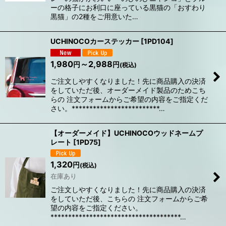
ーの格子にお利口に座っている黒猫の「おすわり
黒猫」の2種をご用意いた…
UCHINOCOカーステッカー
[
1PD104
]
1,980
～2,988
円
円
(税込)
ご注文しやすくなりました！先に商品購入の決済
をしていただ後、オーダーメイド製品のためこち
らの 注文フォームからご希望の内容をご指定くだ
さい。*************************…
【オーダーメイド】UCHINOCOウッドネームプ
レート
[
1PD75
]
1,320
円
(税込)
在庫あり
ご注文しやすくなりました！先に商品購入の決済
をしていただ後、こちらの 注文フォームからご希
望の内容をご指定ください。
*************************************…