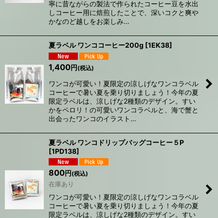
寧に昔ながらの製法で作られたコーヒー豆を水出
しコーヒー用に焙煎したことで、深いコクと爽や
かなのど越しをお楽しみ…
夏ラベル ワンココーヒー200g
[
1EK38
]
1,400
円
(税込)
ワンコが可愛い！夏限定の涼しげなワンコラベル
コーヒーで暑い夏を乗り切りましょう！今年の夏
限定ラベルは、涼しげな2種類のデザイン。すい
かをペロリ！の可愛いワンコラベルと、海で蟹と
出会ったワンコのイラスト…
夏ラベル ワンコドリップバッグコーヒー５P
[
1PD138
]
800
円
(税込)
在庫あり
ワンコが可愛い！夏限定の涼しげなワンコラベル
コーヒーで暑い夏を乗り切りましょう！今年の夏
限定ラベルは、涼しげな2種類のデザイン。すい