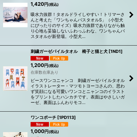
1,420
円
(税込)
吸水力抜群！タオルドライしやすい！トリマーさ
んと考えた「ワンちゃんバスタオルS」（小型犬
にぴったりのサイズ）吸水力抜群でありながら触
り心地も妥協しないふわっふわな、ワンちゃんバ
スタオルが新登場。小型犬…
刺繍ガーゼパイルタオル 椅子と猫と犬
[
1ND1
]
1,200
円
(税込)
在庫数在庫あり
ピースワンコニャンコ 刺繍ガーゼパイルタオル
イラストレーター・マツモトヨーコさんの、思わ
ず笑顔になる可愛いワンコとニャンコのイラスト
をプリントしたハンカチです。表面はやさしいガ
ーゼ、裏面はふんわりモコ…
ワンコポーチ
[
1PD113
]
1,000
円
(税込)