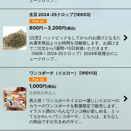
ュークロップ…
生豆 2024‐25クロップ
[
1EK03
]
800
～3,200
円
円
(税込)
[注意】ハンドピックをしてからのお届けとなるた
め通常商品よりお時間を頂戴致します。お届けま
でご注文から1週間~10日前後いただきます。
《NEW！2024‐25クロップ》2024年収穫分のニ
ュークロップ…
ワンコポーチ（イエロー）
[
1PD113
]
1,000
円
(税込)
在庫数在庫あり
再入荷！ワンコポーチイエロー優しいイエローの
カラーのワンコポーチを数量限定で販売します。
イラスト調のいろんなワンコ柄が楽しめる、とっ
てもかわいいワンコポーチ。こちらは、まちなし
の商品ですが大きめのサイ…