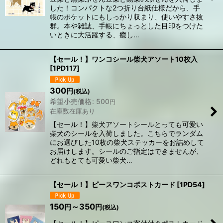
した！コンパクトな2つ折り台紙仕様だから、手
帳のポケットにもしっかり収まり、使いやすさ抜
群。本や雑誌、手帳にちょっとした目印をつけた
いときに大活躍する、癒し…
【セール！】ワンコシール柴犬アソート10枚入
[
1PD117
]
300
円
(税込)
希望小売価格
:
500
円
在庫数在庫あり
【セール！】柴犬アソートシールとっても可愛い
柴犬のシールを入荷しました。こちらでランダム
にお選びした10枚の柴犬ステッカーをお詰めして
お届けします。シールのご指定はできませんが、
どれもとても可愛い柴犬…
【セール！】ピースワンコポストカード
[
1PD54
]
150
～350
円
円
(税込)