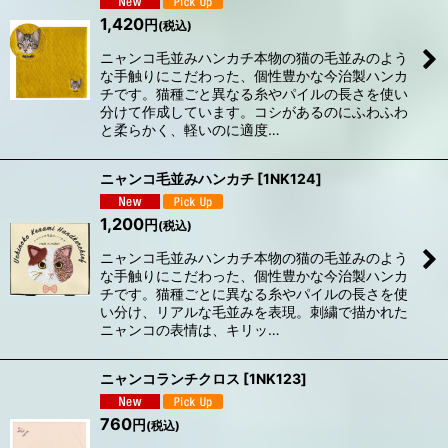
1,420
円
(税込)
ニャンコ毛並みハンカチ本物の猫の毛並みのよう
な手触りにこだわった、個性豊かな今治製ハンカ
チです。猫種ごと異なる糸やパイルの長さを使い
分けて作成しています。コシがあるのにふわふわ
と柔らかく、軽いのに適度…
ニャンコ毛並みハンカチ
[
1NK124
]
1,200
円
(税込)
ニャンコ毛並みハンカチ本物の猫の毛並みのよう
な手触りにこだわった、個性豊かな今治製ハンカ
チです。猫種ごとに異なる糸やパイルの長さを使
い分け、リアルな毛並みを表現。刺繍で描かれた
ニャンコの表情は、キリッ…
ニャンコランチクロス
[
1NK123
]
760
円
(税込)