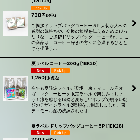
[
1PC128
]
730
円
(税込)
ご挨拶ドリップバッグコーヒー５P 大切な人への
感謝の気持ちや、交換の挨拶を伝えるためにぴっ
たりな「ご挨拶ドリップバッグコーヒー5p」。こ
の商品は、コーヒー好きの方々に心温まるひとと
きを提供す…
夏ラベル コーヒー200g
[
1EK30
]
1,250
円
(税込)
今年も夏限定ラベルが登場！東ティモール産オー
ガニックコーヒーを限定ラベルで楽しみましょ
う！涼を感じる風鈴と夏らしいポップで明るい朝
顔のデザインラベル2種類をご用意しました。東
ティモール産の洗練されたオ…
夏ラベル ドリップバッグコーヒー５P
[
1EK28
]
700