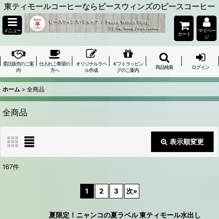
東ティモールコーヒーならピースウィンズのピースコーヒー
メニュー
マイペー
カート
ジ
委託販売のご案
仕入れご希望の
オリジナルラベ
ギフトラッピン
商品検索
ログイン
内
方へ
ル作成
グのご案内
ホーム
>
全商品
全商品
表示順変更
閉じる
167
件
表示数
:
1
2
3
次
»
在庫あり
夏限定！ニャンコの夏ラベル 東ティモール水出し