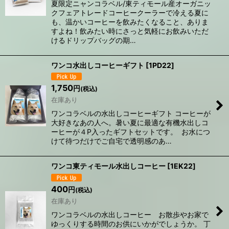
夏限定ニャンコラベル/東ティモール産オーガニッ
クフェアトレードコーヒークーラーで冷える夏に
も、温かいコーヒーを飲みたくなること、ありま
すよね！飲みたい時にさっと気軽にお飲みいただ
けるドリップバッグの期…
ワンコ水出しコーヒーギフト
[
1PD22
]
1,750
円
(税込)
在庫あり
ワンコラベルの水出しコーヒーギフト コーヒーが
大好きなあの人へ。暑い夏に最適な有機水出しコ
ーヒーが４P入ったギフトセットです。 お水につ
けて待つだけでご自宅で透明感のあ…
ワンコ東ティモール水出しコーヒー
[
1EK22
]
400
円
(税込)
在庫あり
ワンコラベルの水出しコーヒー お散歩やお家で
ゆっくりする時間のお供にいかがでしょうか。 丁