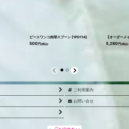
ピースワンコ肉球スプーン
[
1PD114
]
【オーダーメ
500
5,280
円
円
(税込)
(税込)
ご利用案内
お問い合せ