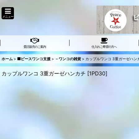
メニュー
委託販売のご案内
仕入れご希望の方へ
ホーム
>
🟦ピースワンコ支援
>
－ワンコの雑貨
>
カップルワンコ 3重ガーゼハン
カップルワンコ 3重ガーゼハンカチ
[
1PD30
]