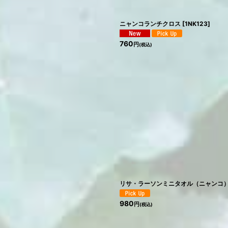
ニャンコランチクロス
[
1NK123
]
760
円
(税込)
リサ・ラーソンミニタオル（ニャンコ
980
円
(税込)