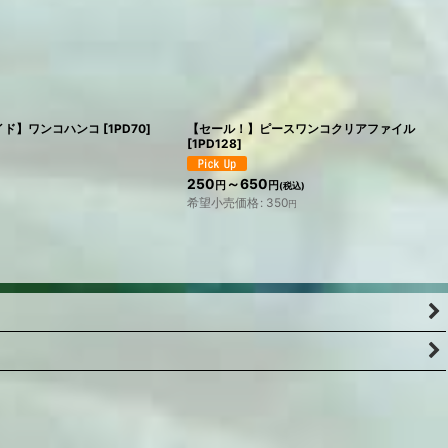
イド】ワンコハンコ
[
1PD70
]
【セール！】ピースワンコクリアファイル
[
1PD128
]
250
～650
円
円
(税込)
希望小売価格
:
350
円