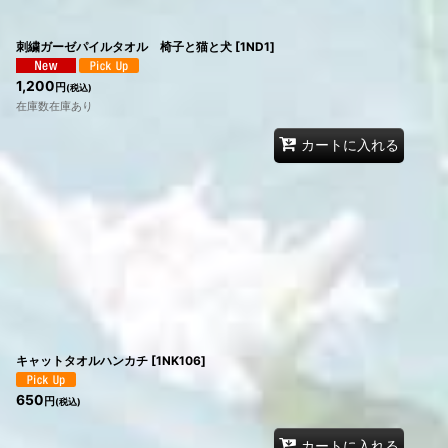
刺繍ガーゼパイルタオル 椅子と猫と犬
[
1ND1
]
1,200
円
(税込)
在庫数在庫あり
カートに入れる
キャットタオルハンカチ
[
1NK106
]
650
円
(税込)
カートに入れる