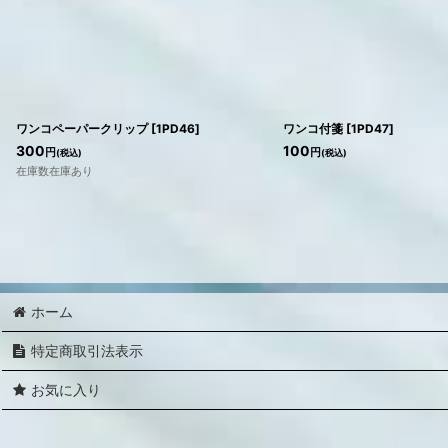
ワンコペーパークリップ
[
1PD46
]
ワンコ付箋
[
1PD47
]
300
100
円
円
(税込)
(税込)
在庫数在庫あり
ホーム
特定商取引法表示
お気に入り