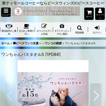
東ティモールコーヒーならピースウィンズのピースコーヒー
メニュー
マイペー
カート
ジ
委託販売のご案
仕入れご希望の
オリジナルラベ
ギフトラッピン
商品検索
ログイン
内
方へ
ル作成
グのご案内
ホーム
>
🟦ピースワンコ支援
>
－ワンコの雑貨
>
ワンちゃんバスタオルS
ワンちゃんバスタオルS
[
1PD88
]