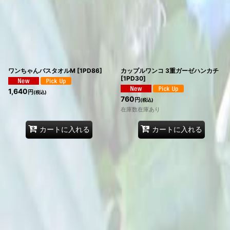
ワンちゃんバスタオルM
[
1PD86
]
カップルワンコ 3重ガーゼハンカチ
[
1PD30
]
1,640
円
(税込)
760
円
(税込)
在庫数在庫あり
カートに入れる
カートに入れる