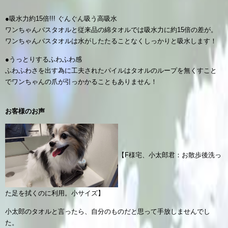
●吸水力約15倍!!! ぐんぐん吸う高吸水
ワンちゃんバスタオルと従来品の綿タオルでは吸水力に約15倍の差が。
ワンちゃんバスタオルは水がしたたることなくしっかりと吸水します！
●うっとりするふわふわ感
ふわふわさを出す為に工夫されたパイルはタオルのループを無くすこと
でワンちゃんの爪が引っかかることもありません！
お客様のお声
【F様宅、小太郎君：お散歩後洗っ
た足を拭くのに利用。小サイズ】
小太郎のタオルと言ったら、
自分のものだと思って手放しませんでし
た。