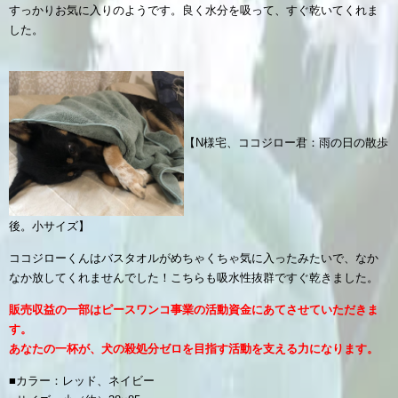
すっかりお気に入りのようです。良く水分を吸って、すぐ乾いてくれま
した。
【N様宅、ココジロー君：雨の日の散歩
後。小サイズ】
ココジローくんはバス
タオル
がめちゃくちゃ気に入ったみたいで、
なか
なか放してくれませんでした！
こちらも吸水性抜群ですぐ乾きました。
販売収益の一部はピースワンコ事業の活動資金にあてさせていただきま
す。
あなたの一杯が、犬の殺処分ゼロを目指す活動を支える力になります。
■カラー：レッド、ネイビー