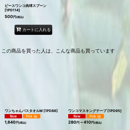
ピースワンコ肉球スプーン
[
1PD114
]
500
円
(税込)
カートに入れる
この商品を買った人は、こんな商品も買っています
ワンちゃんバスタオルM
[
1PD86
]
ワンコマスキングテープ
[
1PD95
]
1,640
280
～410
円
円
円
(税込)
(税込)