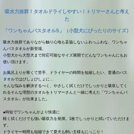
吸水力抜群！
タオルドライしやすい！
トリマーさんと考え
た
「
ワンちゃんバスタオルS」（小型犬にぴったりのサイズ）
吸水力抜群でありながら触り心地も妥協しないふわっふわな、ワンちゃ
んバスタオルが新登場。
小型犬から大型犬まで対応可能なサイズ展開でどんなワンちゃんにもお
使い頂けます。
お風呂上りが寒くて苦手、ドライヤーの時間を短縮したい、普通のバス
タオルではびしょびしょに…
そんな悩みを解決するべく、やさしく拭くだけでしっかりと吸収してく
れるそんな理想のタオルをトリマーさんと一緒に考えた「ワンちゃんバ
スタオル」が出来ました。
●時短でワンちゃんがより快適に
軽く拭くだけでも強い吸収力を発揮。1枚でしっかりと拭いていただけま
す。
ドライヤー時間も短縮できて愛犬も飼い主様もにっこり！