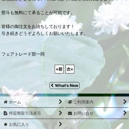
熨斗も無料にて承ることが可能です。
皆様の御注文をお待ちしております！
引き続きどうぞよろしくお願いいたします。
フェアトレード部一同
«
前
次
»
What's New
ホーム
ご利用案内
特定商取引法表示
お問い合せ
お気に入り