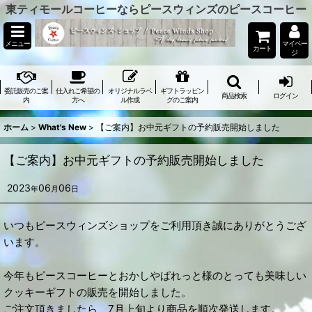
東ティモールコーヒーならピースウィンズのピースコーヒー
メニュー
マイペー
カート
ジ
委託販売のご案
仕入れご希望の
オリジナルラベ
ギフトラッピン
商品検索
ログイン
内
方へ
ル作成
グのご案内
ホーム
>
What's New
>
【ご案内】お中元ギフトの予約販売開始しました
【ご案内】お中元ギフトの予約販売開始しました
2023
06
06
年
月
日
いつもピースウィンズショップをご利用頂き誠にありがとうござ
います。
今年もピースコーヒーとおかしやぱれっと様のとっても美味しい
クッキーギフトの販売を開始しました。
ご注文頂きましたら、7月上旬より商品を順次発送します。