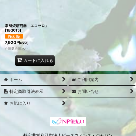
常滑焼焙煎器「エコセロ」
[
1EQ015
]
7,920
円
(税込)
在庫数在庫あり
カートに入れる
ホーム
ご利用案内
特定商取引法表示
お問い合せ
お気に入り
特定非営利活動法人ピースウィンズ・ジャパン