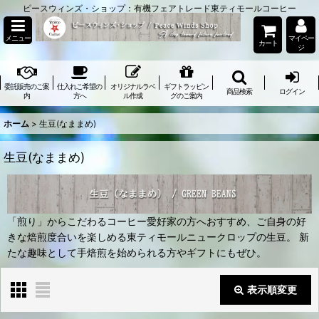
ピースウィンズ・ショップ：有機フェアトレード東ティモールコーヒー
メニュー
マイペー
カート
ジ
委託販売のご案
仕入れご希望の
オリジナルラベ
ギフトラッピン
商品検索
ログイン
内
方へ
ル作成
グのご案内
ホーム
>
生豆(なままめ)
生豆(なままめ)
「煎り」からこだわるコーヒー愛好家の方へおすすめ、ご自身の好
きな焙煎度合いを楽しめる東ティモールニュークロップの生豆。 新
たな趣味として手焙煎を始められる方やギフトにもぜひ。
表示順変更
閉じる