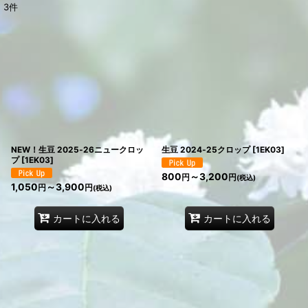
3
件
表示数
:
在庫あり
並び順
:
絞り込む
NEW！生豆 2025‐26ニュークロッ
生豆 2024‐25クロップ
[
1EK03
]
プ
[
1EK03
]
800
～3,200
円
円
(税込)
1,050
～3,900
円
円
(税込)
カートに入れる
カートに入れる