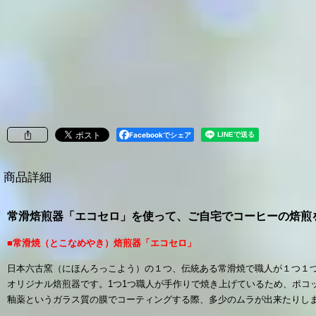
Facebookでシェア
商品詳細
常滑焙煎器「エコセロ」を使って、
ご自宅で
コーヒーの焙煎
■常滑焼（とこなめやき）焙煎器「エコセロ」
日本六古窯（にほんろっこよう）の１つ、伝統ある常滑焼で職人が１つ１
オリジナル焙煎器です。1つ1つ職人が手作りで焼き上げているため、ポコ
釉薬というガラス質の膜でコーティングする際、多少のムラが出来たりし