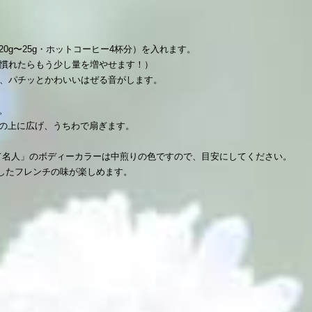
0g〜25g・ホットコーヒー4杯分）を入れます。
（慣れたらもう少し量を増やせます！）
め、パチッとかわいいはぜる音がします。
。
の上に広げ、うちわで扇ぎます。
す。
て名人」のボディーカラーは中煎りの色ですので、目安にしてください。
したフレンチの味が楽しめます。