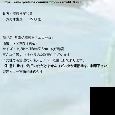
https://www.youtube.com/watch?v=YzowhH7G69I
参考）焙煎推奨容量
・カカオ生豆 150ｇ迄
商品名 :常滑焼焙煎器「エコセロ」
価格 ：7,920円（税込）
サイズ： 約28cm/15cm/7.5cm （横/縦/高
重さ:約440ｇ （手作りの為誤差がございます）
＊女性でも無理なく使えるよう、軽量化してあります。
《注意》 IHはご利用いただけません（ガス火か電熱器をご利用下さい）
製造元：一宮物産株式会社