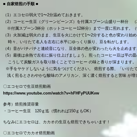
■
自家焙煎の手順
■
（1）エコセロ弱火で1〜2分温めておきます。
（2）コーヒー生豆（グリーンビーンズ）を付属スプーン山盛り一杯分 （2
※付属スプーン3杯分（ホットコーヒー12杯分）まで一度に煎れます。
（3）火加減は弱火のまま、生豆を火にかけて1〜2分すると色が変わり始
時々、いりたて名人を左右に水平にゆっくり振り、豆を転がします。
（4）音がパチパチと連続音になり、豆全体の色が変わったら火を止めます
（5）最後は余熱で左右に振り仕上げましょう。煎ったコーヒー豆は平の皿
こうして炭酸ガスを取り除くことでコーヒー の味と香りが深まりま
※手をヤケドしないように気をつけてください。
焙煎する際、「いりた
浅く煎るとさわやかな酸味のアメリカン、深く濃く焙煎すると苦味 が増
〇エコセロで生豆焙煎動画
https://www.youtube.com/watch?v=hFHFyPUUKvw
参考）焙煎推奨容量
・コーヒー生豆 120ｇ迄（慣れれば150ｇもOK）
ちなみにエコセロは、カカオの生豆も焙煎できちゃいます！
〇エコセロでカカオ焙煎動画