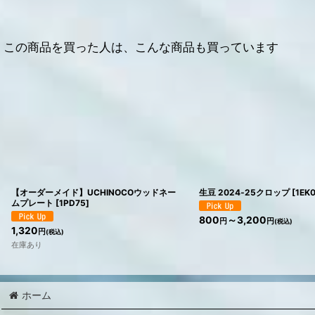
この商品を買った人は、こんな商品も買っています
【オーダーメイド】UCHINOCOウッドネー
生豆 2024‐25クロップ
[
1EK
ムプレート
[
1PD75
]
800
～3,200
円
円
(税込)
1,320
円
(税込)
在庫あり
ホーム