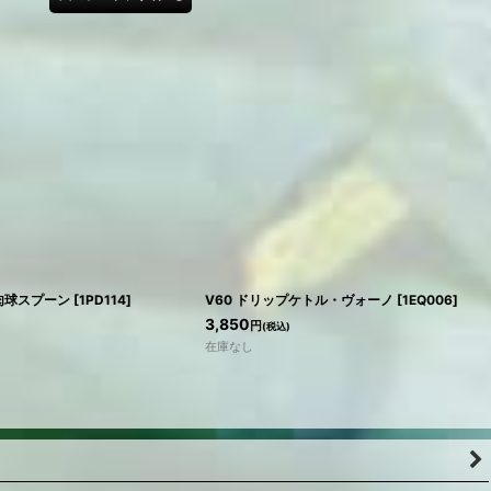
肉球スプーン
[
1PD114
]
V60 ドリップケトル・ヴォーノ
[
1EQ006
]
3,850
円
(税込)
在庫なし