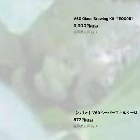
V60 Glass Brewing Kit
[
1EQ005
]
3,300
円
(税込)
在庫数在庫あり
【ハリオ】V60ペーパーフィルターM 
572
円
(税込)
在庫数在庫あり