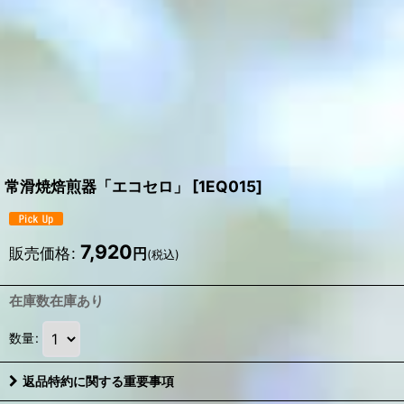
常滑焼焙煎器「エコセロ」
[
1EQ015
]
7,920
販売価格
:
円
(税込)
在庫数在庫あり
数量
:
返品特約に関する重要事項