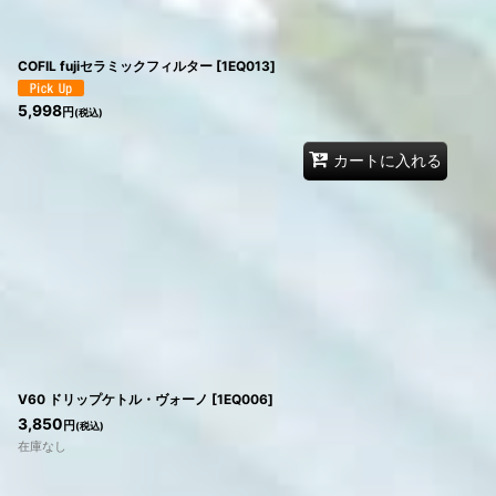
COFIL fujiセラミックフィルター
[
1EQ013
]
5,998
円
(税込)
カートに入れる
V60 ドリップケトル・ヴォーノ
[
1EQ006
]
3,850
円
(税込)
在庫なし