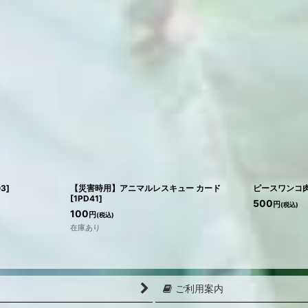
03
]
【災害時用】アニマルレスキュー カード
ピースワンコ
[
1PD41
]
500
円
(税込)
100
円
(税込)
在庫あり
ご利用案内