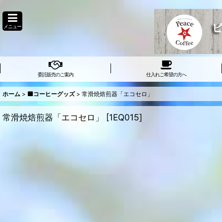
メニュー
委託販売のご案内
仕入れご希望の方へ
ホーム
>
🟫コーヒーグッズ
>
常滑焼焙煎器「エコセロ」
常滑焼焙煎器「エコセロ」
[
1EQ015
]