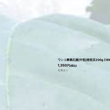
ワンコ事業応援[中煎]焙煎豆200g
[
1E
1,350
円
(税込)
在庫あり