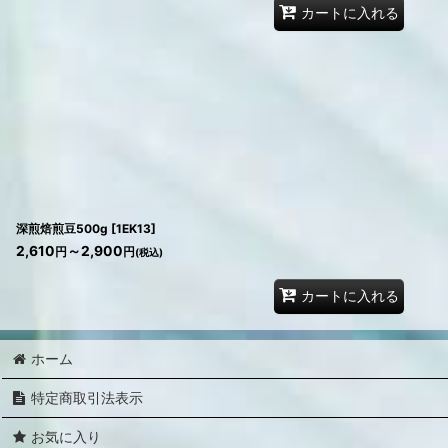
カートに入れる
深煎焙煎豆500g
[
1EK13
]
2,610
～2,900
円
円
(税込)
カートに入れる
ホーム
特定商取引法表示
お気に入り