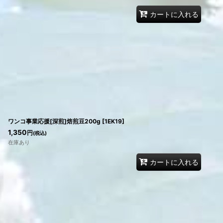
カートに入れる
ワンコ事業応援[深煎]焙煎豆200g
[
1EK19
]
1,350
円
(税込)
在庫あり
カートに入れる