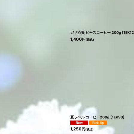
ガザ応援 ピースコーヒー 200g
[
1EK1
1,400
円
(税込)
夏ラベル コーヒー200g
[
1EK30
]
1,250
円
(税込)