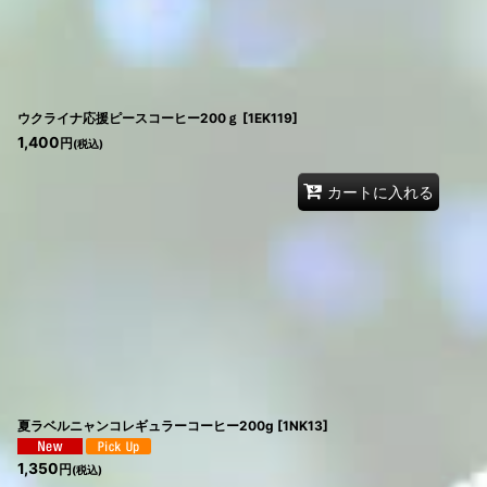
ウクライナ応援ピースコーヒー200ｇ
[
1EK119
]
1,400
円
(税込)
カートに入れる
夏ラベルニャンコレギュラーコーヒー200g
[
1NK13
]
1,350
円
(税込)