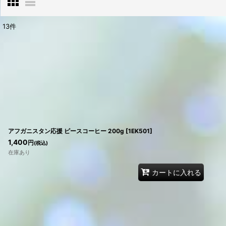
13
件
表示数
:
在庫あり
並び順
:
アフガニスタン応援 ピースコーヒー 200g
[
1EK501
]
1,400
円
(税込)
在庫あり
カートに入れる