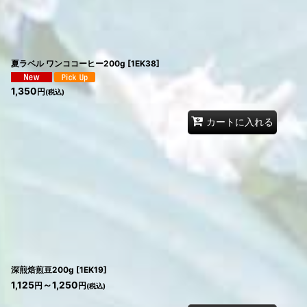
夏ラベル ワンココーヒー200g
[
1EK38
]
1,350
円
(税込)
カートに入れる
深煎焙煎豆200g
[
1EK19
]
1,125
～1,250
円
円
(税込)