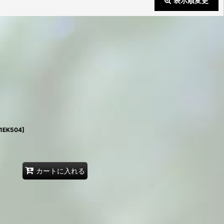
表示順変更
閉じる
1EK504
]
カートに入れる