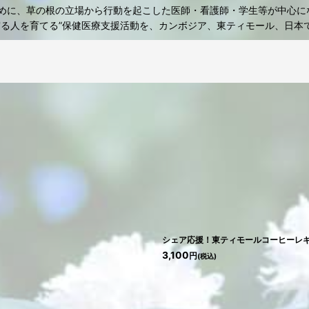
に、草の根の立場から行動を起こした医師・看護師・学生等が中心にな
守る人を育てる”保健医療支援活動を、カンボジア、東ティモール、日本
絞り込む
シェア応援！東ティモールコーヒーレギ
3,100
円
(税込)