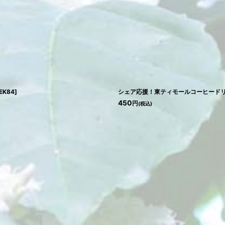
EK84
]
シェア応援！東ティモールコーヒード
450
円
(税込)