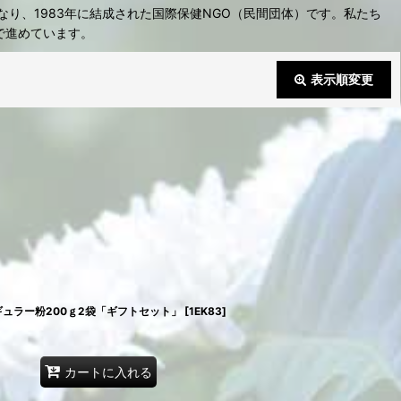
り、1983年に結成された国際保健NGO（民間団体）です。私たち
で進めています。
表示順変更
閉じる
ュラー粉200ｇ2袋「ギフトセット」
[
1EK83
]
カートに入れる