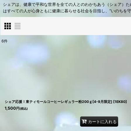
シェアは、健康で平和な世界を全ての人とのわかちあう（シェア）ため
はすべての人が心身ともに健康に暮らせる社会を目指し、“いのちを
6
件
表示数
:
在庫あり
並び順
:
シェア応援！東ティモールコーヒーレギュラー粉200ｇ[4-9月限定]
[
1EK80
]
1,500
円
(税込)
カートに入れる