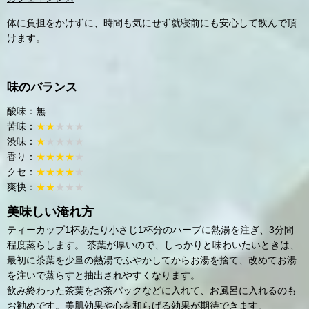
体に負担をかけずに、時間も気にせず就寝前にも安心して飲んで頂
けます。
味のバランス
酸味：無
苦味：
★★
★★★
渋味：
★
★★★★
香り：
★★★★
★
クセ：
★★★★
★
爽快：
★★
★★★
美味しい淹れ方
ティーカップ1杯あたり小さじ1杯分のハーブに熱湯を注ぎ、3分間
程度蒸らします。 茶葉が厚いので、しっかりと味わいたいときは、
最初に茶葉を少量の熱湯でふやかしてからお湯を捨て、改めてお湯
を注いで蒸らすと抽出されやすくなります。
飲み終わった茶葉をお茶パックなどに入れて、お風呂に入れるのも
お勧めです。美肌効果や心を和らげる効果が期待できます。