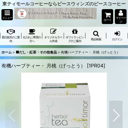
東ティモールコーヒーならピースウィンズのピースコーヒー
メニュー
マイペー
カート
ジ
委託販売のご案
仕入れご希望の
オリジナルラベ
ギフトラッピン
商品検索
ログイン
内
方へ
ル作成
グのご案内
ホーム
>
🟫だし・紅茶・その他食品
>
有機ハーブティー・ 月桃（げっとう）
有機ハーブティー・ 月桃（げっとう）
[
1PR04
]