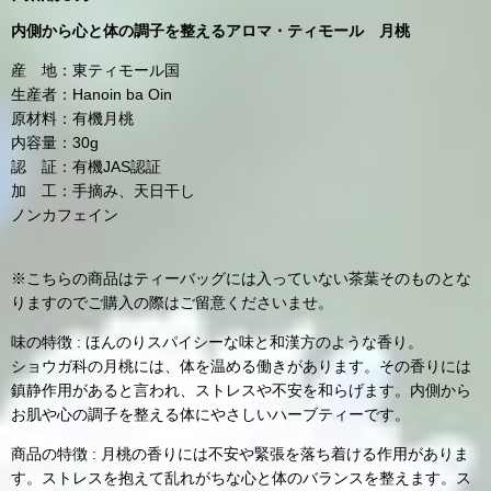
内側から心と体の調子を整えるアロマ・ティモール 月桃
産 地：東ティモール国
生産者：Hanoin ba Oin
原材料：有機月桃
内容量：30g
認 証：有機JAS認証
加 工：手摘み、天日干し
ノンカフェイン
※こちらの商品はティーバッグには入っていない茶葉そのものとな
りますのでご購入の際はご留意くださいませ。
味の特徴 : ほんのりスパイシーな味と和漢方のような香り。
ショウガ科の月桃には、体を温める働きがあります。その香りには
鎮静作用があると言われ、ストレスや不安を和らげます。内側から
お肌や心の調子を整える体にやさしいハーブティーです。
商品の特徴 : 月桃の香りには不安や緊張を落ち着ける作用がありま
す。ストレスを抱えて乱れがちな心と体のバランスを整えます。ス