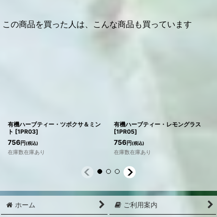
この商品を買った人は、こんな商品も買っています
有機ハーブティー・ツボクサ＆ミン
有機ハーブティー・レモングラス
ト
[
1PR03
]
[
1PR05
]
756
756
円
円
(税込)
(税込)
在庫数在庫あり
在庫数在庫あり
ホーム
ご利用案内