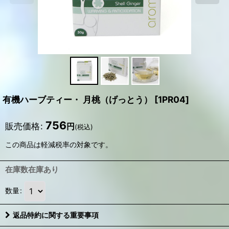
有機ハーブティー・ 月桃（げっとう）
[
1PR04
]
756
販売価格
:
円
(税込)
この商品は軽減税率の対象です。
在庫数在庫あり
数量
:
返品特約に関する重要事項