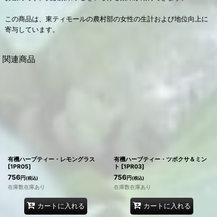
この商品は、東ティモールの農村部の女性の生計および地位向上に
寄与しています。
関連商品
有機ハーブティー・レモングラス
有機ハーブティー・ツボクサ＆ミン
[
1PR05
]
ト
[
1PR03
]
756
756
円
円
(税込)
(税込)
在庫数在庫あり
在庫数在庫あり
カートに入れる
カートに入れる