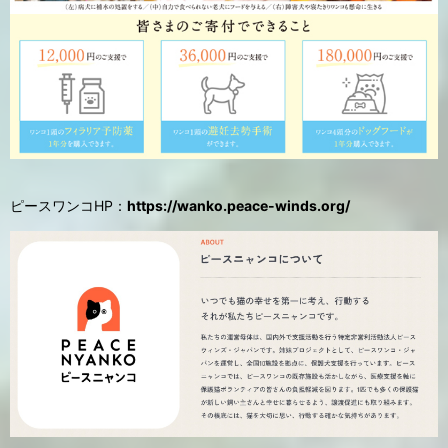
ピースワンコHP：
https://wanko.peace-winds.org/