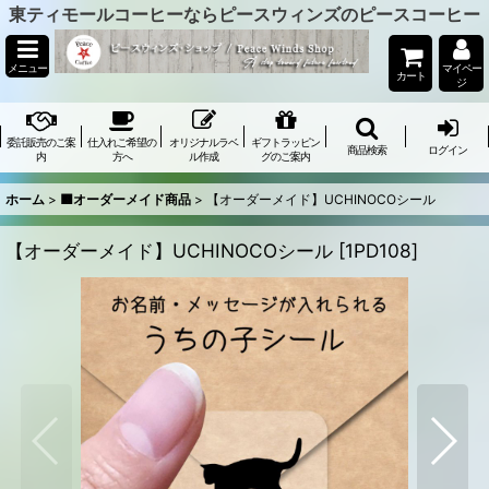
東ティモールコーヒーならピースウィンズのピースコーヒー
メニュー
マイペー
カート
ジ
委託販売のご案
仕入れご希望の
オリジナルラベ
ギフトラッピン
商品検索
ログイン
内
方へ
ル作成
グのご案内
ホーム
>
🟫オーダーメイド商品
>
【オーダーメイド】UCHINOCOシール
【オーダーメイド】UCHINOCOシール
[
1PD108
]