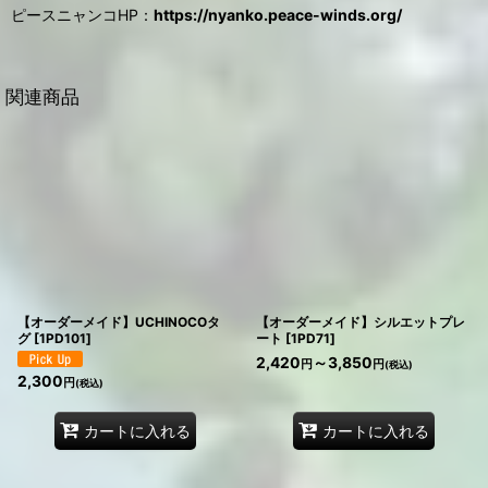
ピースニャンコHP：
https://nyanko.peace-winds.org/
関連商品
【オーダーメイド】UCHINOCOタ
【オーダーメイド】シルエットプレ
グ
[
1PD101
]
ート
[
1PD71
]
2,420
～3,850
円
円
(税込)
2,300
円
(税込)
カートに入れる
カートに入れる