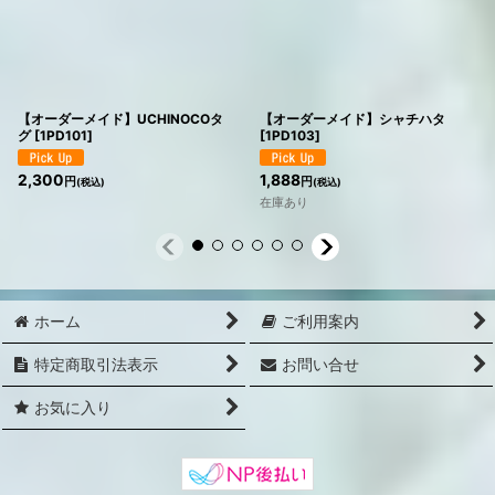
【オーダーメイド】UCHINOCOタ
【オーダーメイド】シャチハタ
グ
[
1PD101
]
[
1PD103
]
2,300
1,888
円
円
(税込)
(税込)
在庫あり
ホーム
ご利用案内
特定商取引法表示
お問い合せ
お気に入り