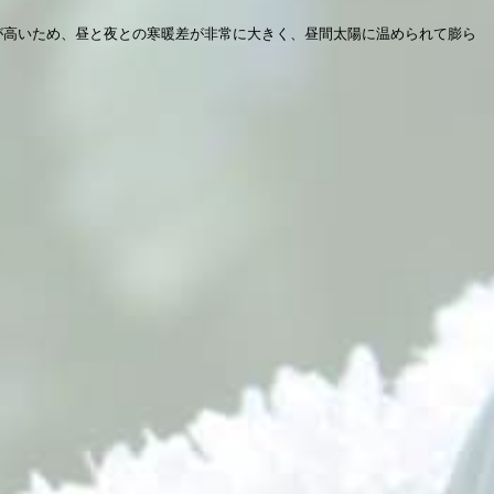
高が高いため、昼と夜との寒暖差が非常に大きく、昼間太陽に温められて膨ら