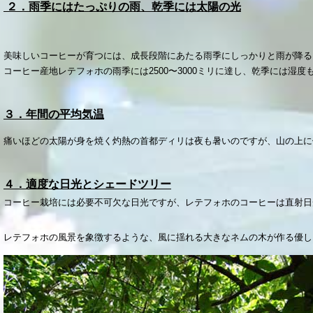
２．
雨季にはたっぷりの雨、乾季には太陽の光
美味しいコーヒーが育つには、成長段階にあたる雨季にしっかりと雨が降る
コーヒー産地レテフォホの雨季には2500〜3000ミリに達し、乾季には
３．年間の平均気温
痛いほどの太陽が身を焼く灼熱の首都ディリは夜も暑いのですが、山の上に
４．適度な日光とシェードツリー
コーヒー栽培には必要不可欠な日光ですが、レテフォホのコーヒーは直射日
レテフォホの風景を象徴するような、風に揺れる大きなネムの木が作る優