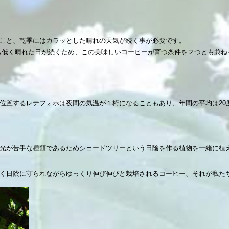
こと、乾季にはカラッとした晴れの天気が続く事が必要です。
湿度も低く晴れた日が続くため、この美味しいコーヒーが育つ条件を２つとも兼
位置するレテフォホは夜間の気温が１桁になることもあり、年間の平均は20
光が苦手な種類であるためシェードツリーという日陰を作る植物を一緒に植
しく日陰に守られながらゆっくり伸び伸びと栽培されるコーヒー、それが私た