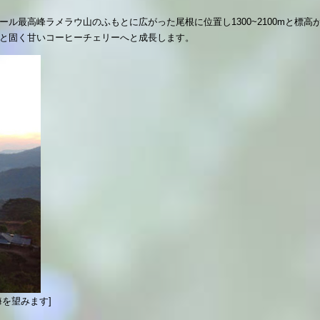
ル最高峰ラメラウ山のふもとに広がった尾根に位置し1300~2100mと標
りと固く甘いコーヒーチェリーへと成長します。
を望みます]