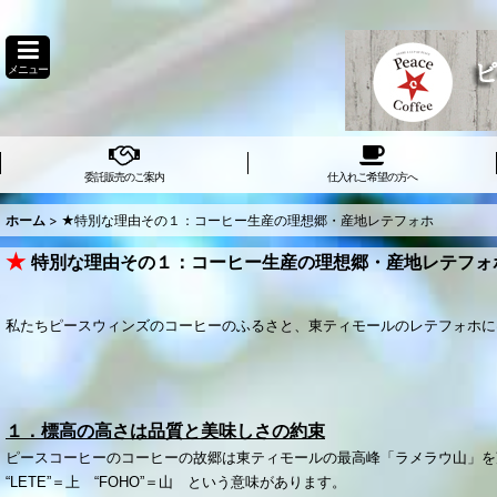
メニュー
委託販売のご案内
仕入れご希望の方へ
ホーム
>
★特別な理由その１：コーヒー生産の理想郷・産地レテフォホ
★
特別な理由その１：コーヒー生産の理想郷・産地レテフォ
私たちピースウィンズのコーヒーのふるさと、東ティモールのレテフォホに
１．標高の高さは品質と美味しさの約束
ピースコーヒーのコーヒーの故郷は東ティモールの最高峰「ラメラウ山」を
“LETE”＝上 “FOHO”＝山 という意味があります。