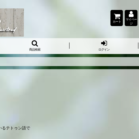
マイペー
カート
ジ
商品検索
ログイン
いるテトゥン語で