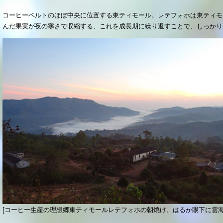
コーヒーベルトのほぼ中央に位置する東ティモール。レテフォホは東ティモー
んだ果実が夜の寒さで収縮する、これを成長期に繰り返すことで、しっか
[コーヒー生産の理想郷東ティモールレテフォホの朝焼け。はるか眼下に雲海