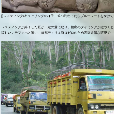
[]レスティング/キュアリングの様子、並べ終わったらブルーシートをかけて
レスティングが終了した豆が一定の量になり、輸出のタイミングが近づくと
涼しいレテフォホと違い、首都ディリは海抜ゼロのため高温多湿な環境で、