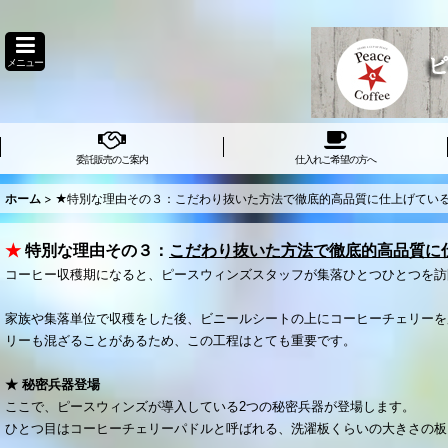
メニュー
委託販売のご案内
仕入れご希望の方へ
ホーム
>
★特別な理由その３：こだわり抜いた方法で徹底的高品質に仕上げてい
★
特別な理由その３：
こだわり抜いた方法で徹底的高品質に
コーヒー収穫期になると、ピースウィンズスタッフが集落ひとつひとつを訪
家族や集落単位で収穫をした後、ビニールシートの上にコーヒーチェリーを
リーも混ざることがあるため、この工程はとても重要です。
★ 秘密兵器登場
ここで、ピースウィンズが導入している2つの秘密兵器が登場します。
ひとつ目はコーヒーチェリーパドルと呼ばれる、洗濯板くらいの大きさの板