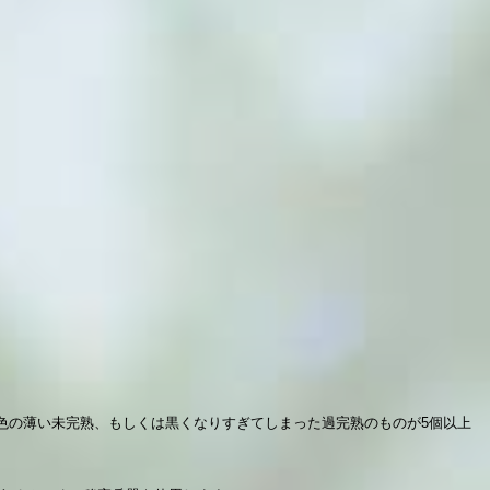
色の薄い未完熟、もしくは黒くなりすぎてしまった過完熟のものが5個以上