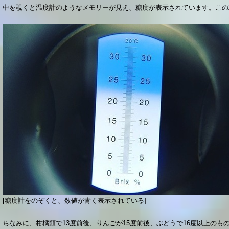
中を覗くと温度計のようなメモリーが見え、糖度が表示されています。この
[糖度計をのぞくと、数値が青く表示されている]
ちなみに、柑橘類で13度前後、りんごが15度前後、ぶどうで16度以上の