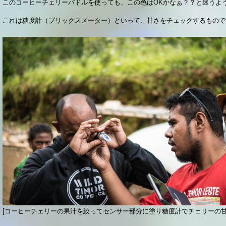
このコーヒーチェリーパドルを使っても、この色はOKかなぁ？？と迷うよ
これは糖度計（ブリックスメーター）といって、甘さをチェックするもので
[コーヒーチェリーの果汁を絞ってセンサー部分に塗り糖度計でチェリーの甘