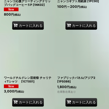
ニャンコ応援グリーティングドリッ
ニャンコギフト用紙袋
[
1PC90
]
プバッグコーヒー５P
[
1NK02
]
100
～200
円
円
(税込)
800
円
(税込)
カートに入れる
カートに入れる
ワールドチルドレン芸術祭 チャリテ
ファブリックパネル/アジア2
ィTシャツ
[
1CT001
]
[
1PS086
]
1,800
円
(税込)
3,000
円
(税込)
在庫数在庫あり
カートに入れる
カートに入れる