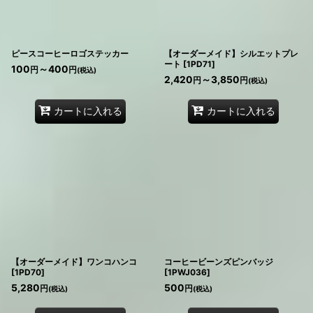
ピースコーヒーロゴステッカー
【オーダーメイド】シルエットプレ
ート
[
1PD71
]
100
～400
円
円
(税込)
2,420
～3,850
円
円
(税込)
カートに入れる
カートに入れる
【オーダーメイド】ワンコハンコ
コーヒービーンズピンバッジ
[
1PD70
]
[
1PWJ036
]
5,280
500
円
円
(税込)
(税込)