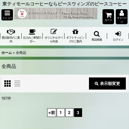
東ティモールコーヒーならピースウィンズのピースコーヒー
メニュー
マイペー
カート
ジ
委託販売のご案
仕入れご希望の
オリジナルラベ
ギフトラッピン
商品検索
ログイン
内
方へ
ル作成
グのご案内
ホーム
>
全商品
全商品
表示順変更
閉じる
167
件
表示数
:
«
前
1
2
3
在庫あり