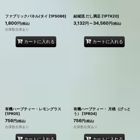
ファブリックパネル/タイ
[
1PS086
]
結城流 だし満足
[
1PTK20
]
1,800
3,132
～34,560
円
円
円
(税込)
(税込)
在庫数在庫あり
カートに入れる
カートに入れる
有機ハーブティー・レモングラス
有機ハーブティー・ 月桃（げっと
[
1PR05
]
う）
[
1PR04
]
756
756
円
円
(税込)
(税込)
在庫数在庫あり
在庫数在庫あり
カートに入れる
カートに入れる