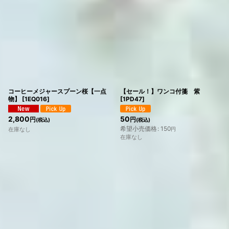
コーヒーメジャースプーン桜【一点
【セール！】ワンコ付箋 紫
物】
[
1EQ016
]
[
1PD47
]
2,800
50
円
円
(税込)
(税込)
希望小売価格
:
150
在庫なし
円
在庫なし