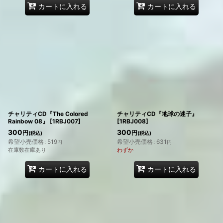
カートに入れる
カートに入れる
チャリティCD『The Colored
チャリティCD『地球の迷子』
Rainbow 08』
[
1RBJ007
]
[
1RBJ008
]
300
300
円
円
(税込)
(税込)
希望小売価格
:
519
希望小売価格
:
631
円
円
在庫数在庫あり
わずか
カートに入れる
カートに入れる