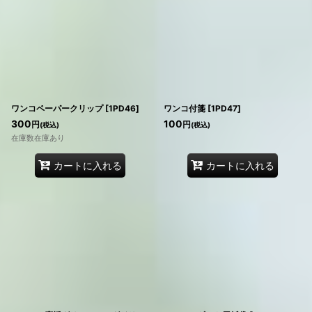
並び順
:
絞り込む
ワンコペーパークリップ
[
1PD46
]
ワンコ付箋
[
1PD47
]
300
100
円
円
(税込)
(税込)
在庫数在庫あり
カートに入れる
カートに入れる