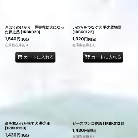
きぼうのひかり 災害救助犬になっ
いのちをつなぐ犬 夢之丞物語
た夢之丞
[
1RBK020
]
[
1RBK0122
]
1,540
1,320
円
円
(税込)
(税込)
在庫数在庫あり
在庫数在庫あり
カートに入れる
カートに入れる
命を救われた捨て犬 夢之丞
ピースワンコ物語
[
1RBK0123
]
[
1RBK0120
]
1,430
円
(税込)
1,430
円
(税込)
在庫数在庫あり