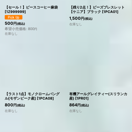
【セール！】ピースコーヒー麻袋
【残り2点！】ビーズブレスレット
[
1Z999999
]
【ケニア】ブラック
[
1PCA01
]
1,500
円
(税込)
500
円
(税込)
在庫なし
希望小売価格
:
800
円
在庫なし
【ラスト1点】モノクロームバング
有機アールグレイティー(スリランカ
ル[モザンビーク産]
[
1PCA08
]
産)
[
1PR01
]
800
864
円
円
(税込)
(税込)
在庫なし
在庫なし