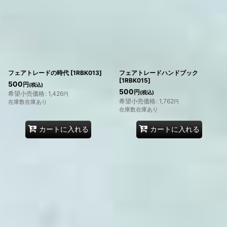
フェアトレードの時代
[
1RBK013
]
フェアトレードハンドブック
[
1RBK015
]
500
円
(税込)
500
円
(税込)
希望小売価格
:
1,426
円
希望小売価格
:
1,762
在庫数在庫あり
円
在庫数在庫あり
カートに入れる
カートに入れる