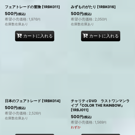
フェアトレードの冒険
[
1RBK011
]
みずものがたり
[
1RBK016
]
500
500
円
円
(税込)
(税込)
希望小売価格
:
1,976
希望小売価格
:
2,050
円
円
在庫数在庫あり
在庫数在庫あり
カートに入れる
カートに入れる
日本のフェアトレード
[
1RBK014
]
チャリティDVD ラストワンマンラ
イブ『COLOR THE RAINBOW』
500
円
(税込)
[
1RBJ011
]
希望小売価格
:
2,526
円
500
円
(税込)
在庫数在庫あり
希望小売価格
:
1,569
円
わずか