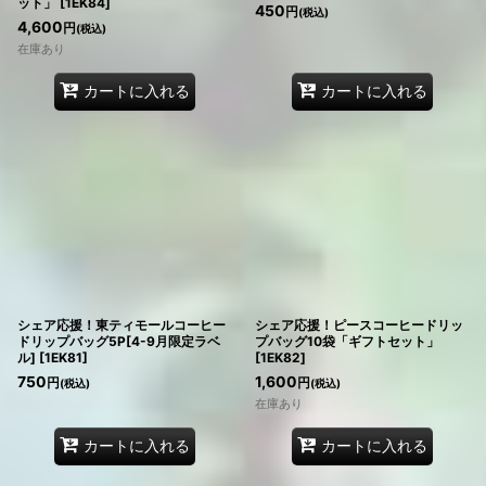
ット」
[
1EK84
]
450
円
(税込)
4,600
円
(税込)
在庫あり
カートに入れる
カートに入れる
シェア応援！東ティモールコーヒー
シェア応援！ピースコーヒードリッ
ドリップバッグ5P[4-9月限定ラベ
プバッグ10袋「ギフトセット」
ル]
[
1EK81
]
[
1EK82
]
750
1,600
円
円
(税込)
(税込)
在庫あり
カートに入れる
カートに入れる