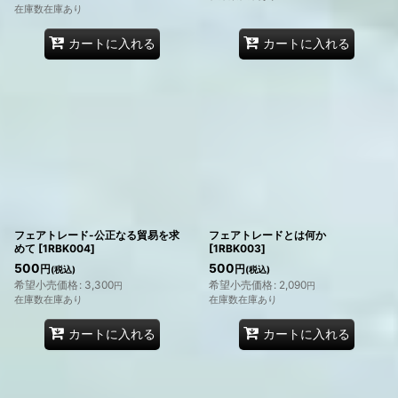
在庫数在庫あり
カートに入れる
カートに入れる
フェアトレード-公正なる貿易を求
フェアトレードとは何か
めて
[
1RBK004
]
[
1RBK003
]
500
500
円
円
(税込)
(税込)
希望小売価格
:
3,300
希望小売価格
:
2,090
円
円
在庫数在庫あり
在庫数在庫あり
カートに入れる
カートに入れる