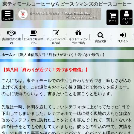
東ティモールコーヒーならピースウィンズのピースコーヒー
メニュー
マイペー
カート
ジ
委託販売のご案
仕入れご希望の
オリジナルラベ
ギフトラッピン
商品検索
ログイン
内
方へ
ル作成
グのご案内
ホーム
>
【颯人通信第八回「終わりが近づく！気づきや確信」】
【第八回「終わりが近づく！気づきや確信」】
こんにちは。東ティモールでの生活も終わりが近づき、寂しさが込み
上げて来ます。この通信もおそらく後３回ほどで終わりを迎えます。
のちに後悔のないよう、書きたいことを書こうと思います。
先週は一時、体調を崩してしまいレテフォホに上がってたった1日で
下山してしまいました。レテフォホで一緒に働く現地の人たちは僕が
改めてレテフォホに訪れたことをとても喜んでくれて、芳しくない体
調の様子をとても心配してくれました。彼らとの生活の中で、友情を
少しでも築けた事実を確かめることができ、心がとても暖かくなりま