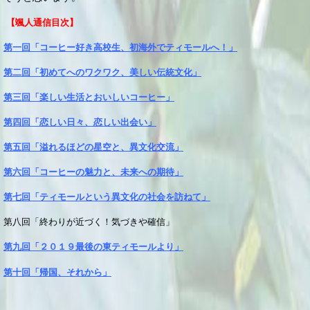
【颯人通信目次】
第一回「コーヒー好き高校生、初海外でティモールへ！」
第二回「初めてへのワクワク、美しい伝統文化」
第三回「楽しい生活とおいしいコーヒー」
第四回「恋しい日々、恋しい出会い」
第五回「溢れるほどの星空と、異文化交流」
第六回「コーヒーの魅力と、未来への期待」
第七回「ティモールという異文化の社会を訪ねて」
第八回「終わりが近づく！気づきや確信」
第九回「２０１９最後の東ティモールより」
第十回「帰国、それから」