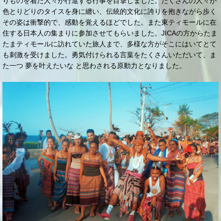
りものを着た人々が行進する行事を目撃しました。たくさんの人々が
色とりどりのタイスを身に纏い、伝統的文化に誇りを抱きながら歩く
その姿は衝撃的で、感動を覚えるほどでした。また東ティモールに在
住する日本人の集まりに参加させてもらいました。JICAの方からたま
たまティモールに訪れていた旅人まで、多様な方がそこにはいてとて
も刺激を受けました。勇気付けられる言葉をたくさんいただいて、ま
た一つ 夢を叶えたいな と思わされる原動力となりました。