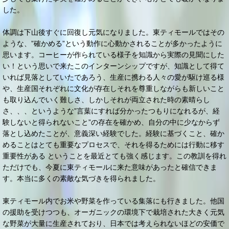
した。
体調は下山後すぐに回復し元気になりました。東ティモールではその
ような、”確かめる”という動作に心動かされることが多かったように
思います。コーヒーが作られている様子を知識から実際の見聞にした
い！という思いで来たこのインターンシップですが、知識として得て
いれば見落としていたであろう、生産に携わる人々の愛が駆け巡る様
や、生産国それぞれに文化が存在しそれを尊重しながらも新しいこと
も取り込んでいく難しさ、しかしそれが両立された時の素晴らし
さ、、、というような”言葉にすれば分かったつもりになれるが、経
験しないと得られないこと”の存在を確かめ、自分の中に少なからず
落とし込めたことが、意義深い経験でした。経験に基づくこと、確か
めることはとても重要なプロセスで、それを得るためには行動に移す
重要性がある ということを最近とても強く感じます。この教訓を得れ
ただけでも、今夏に東ティモールに来た意味があったと確信できま
す。本当に多くの素敵な気づきを得られました。
東ティモール内でお米や野菜を作っている集落にも行きました。他国
の援助を受けつつも、オーガニックの環境下で栽培された大きく元気
な野菜が大量に生産されており、日本では考えられないほどの安価で