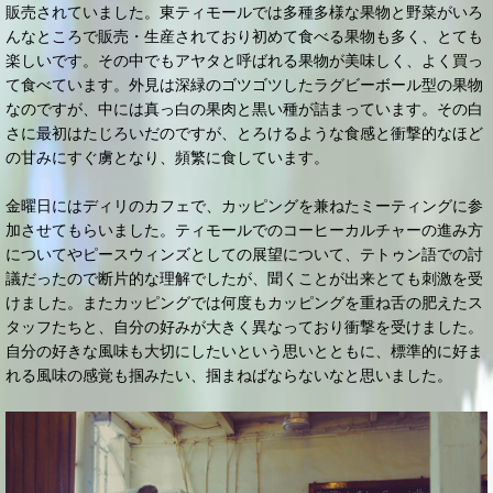
販売されていました。東ティモールでは多種多様な果物と野菜がいろ
んなところで販売・生産されており初めて食べる果物も多く、とても
楽しいです。その中でもアヤタと呼ばれる果物が美味しく、よく買っ
て食べています。外見は深緑のゴツゴツしたラグビーボール型の果物
なのですが、中には真っ白の果肉と黒い種が詰まっています。その白
さに最初はたじろいだのですが、とろけるような食感と衝撃的なほど
の甘みにすぐ虜となり、頻繁に食しています。
金曜日にはディリのカフェで、カッピングを兼ねたミーティングに参
加させてもらいました。ティモールでのコーヒーカルチャーの進み方
についてやピースウィンズとしての展望について、テトゥン語での討
議だったので断片的な理解でしたが、聞くことが出来とても刺激を受
けました。またカッピングでは何度もカッピングを重ね舌の肥えたス
タッフたちと、自分の好みが大きく異なっており衝撃を受けました。
自分の好きな風味も大切にしたいという思いとともに、標準的に好ま
れる風味の感覚も掴みたい、掴まねばならないなと思いました。