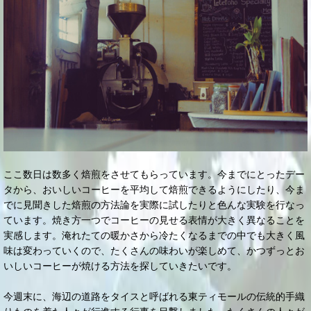
ここ数日は数多く焙煎をさせてもらっています。今までにとったデー
タから、おいしいコーヒーを平均して焙煎できるようにしたり、今ま
でに見聞きした焙煎の方法論を実際に試したりと色んな実験を行なっ
ています。焼き方一つでコーヒーの見せる表情が大きく異なることを
実感します。淹れたての暖かさから冷たくなるまでの中でも大きく風
味は変わっていくので、たくさんの味わいが楽しめて、かつずっとお
いしいコーヒーが焼ける方法を探していきたいです。
今週末に、海辺の道路をタイスと呼ばれる東ティモールの伝統的手織