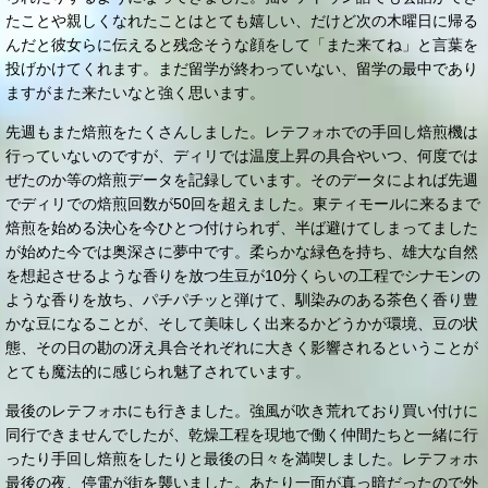
たことや親しくなれたことはとても嬉しい、だけど次の木曜日に帰る
んだと彼女らに伝えると残念そうな顔をして「また来てね」と言葉を
投げかけてくれます。まだ留学が終わっていない、留学の最中であり
ますがまた来たいなと強く思います。
先週もまた焙煎をたくさんしました。レテフォホでの手回し焙煎機は
行っていないのですが、ディリでは温度上昇の具合やいつ、何度では
ぜたのか等の焙煎データを記録しています。そのデータによれば先週
でディリでの焙煎回数が50回を超えました。東ティモールに来るまで
焙煎を始める決心を今ひとつ付けられず、半ば避けてしまってました
が始めた今では奥深さに夢中です。柔らかな緑色を持ち、雄大な自然
を想起させるような香りを放つ生豆が10分くらいの工程でシナモンの
ような香りを放ち、パチパチッと弾けて、馴染みのある茶色く香り豊
かな豆になることが、そして美味しく出来るかどうかが環境、豆の状
態、その日の勘の冴え具合それぞれに大きく影響されるということが
とても魔法的に感じられ魅了されています。
最後のレテフォホにも行きました。強風が吹き荒れており買い付けに
同行できませんでしたが、乾燥工程を現地で働く仲間たちと一緒に行
ったり手回し焙煎をしたりと最後の日々を満喫しました。レテフォホ
最後の夜、停電が街を襲いました。あたり一面が真っ暗だったので外