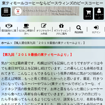
東ティモールコーヒーならピースウィンズのピースコーヒー
メニュー
マイペー
カート
ジ
委託販売のご案
仕入れご希望の
オリジナルラベ
ギフトラッピン
商品検索
ログイン
内
方へ
ル作成
グのご案内
ホーム
>
【颯人通信第九回「２０１９最後の東ティモールより」】
【第九回「２０１９最後の東ティモールより」】
気がつけば最終週です。札幌は12℃を記録したそうですがディリは今
でも連日30℃以上を記録し続けています。この暮らしにも余裕が生ま
れてきて、こんなこともできるなという視界の晴れに気がつけ始めた
と思えば帰国…もっと長く滞在したかったと思います。最近、行きつ
けになっているスーパーやワルン(東ティモールでポピュラーな、イ
ンドネシア流の飲食店形式です。お米と皿をもらった後にショーケー
スから食べたい具材を自ら載せていきます。)のスタッフの方に行っ
たら手を振ってもらえるようになったり、談笑をしたり、名前を尋ね
られたりするようになってきました。拙いテトゥン語でも会話ができ