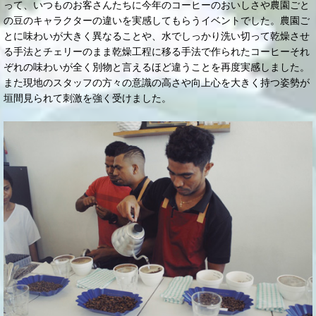
って、いつものお客さんたちに今年のコーヒーのおいしさや農園ごと
の豆のキャラクターの違いを実感してもらうイベントでした。農園ご
とに味わいが大きく異なることや、水でしっかり洗い切って乾燥させ
る手法とチェリーのまま乾燥工程に移る手法で作られたコーヒーそれ
ぞれの味わいが全く別物と言えるほど違うことを再度実感しました。
また現地のスタッフの方々の意識の高さや向上心を大きく持つ姿勢が
垣間見られて刺激を強く受けました。