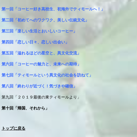
第一回「コーヒー好き高校生、初海外でティモールへ！」
第二回「初めてへのワクワク、美しい伝統文化」
第三回「楽しい生活とおいしいコーヒー」
第四回「恋しい日々、恋しい出会い」
第五回「溢れるほどの星空と、異文化交流」
第六回「コーヒーの魅力と、未来への期待」
第七回「ティモールという異文化の社会を訪ねて」
第八回「終わりが近づく！気づきや確信」
第九回「２０１９最後の東ティモールより」
第十回「帰国、それから」
トップに戻る